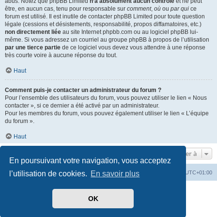
abus. Notez que phpBB Limited
n’a absolument aucun contrôle
et ne peut
être, en aucun cas, tenu pour responsable sur
comment
,
où
ou
par qui
ce
forum est utilisé. Il est inutile de contacter phpBB Limited pour toute question
légale (cessions et désistements, responsabilité, propos diffamatoires, etc.)
non directement liée
au site Internet phpbb.com ou au logiciel phpBB lui-
même. Si vous adressez un courriel au groupe phpBB à propos de l’utilisation
par une tierce partie
de ce logiciel vous devez vous attendre à une réponse
très courte voire à aucune réponse du tout.
Haut
Comment puis-je contacter un administrateur du forum ?
Pour l’ensemble des utilisateurs du forum, vous pouvez utiliser le lien « Nous
contacter », si ce dernier a été activé par un administrateur.
Pour les membres du forum, vous pouvez également utiliser le lien « L’équipe
du forum ».
Haut
Aller à
En poursuivant votre navigation, vous acceptez
Index du forum
Heures au format
UTC+01:00
l’utilisation de cookies.
En savoir plus
Développé par
phpBB
® Forum Software © phpBB Limited
OK
Traduit par
phpBB-fr.com
Style par
Side-car club Français
Confidentialité
|
Conditions