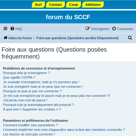
Sccf
Contact
Coop
Adhésion
forum du SCCF
FAQ
S’enregistrer
Connexion
R
Index du forum
Foire aux questions (Questions posées fréquemment)
e
Foire aux questions (Questions posées
c
fréquemment)
h
e
Problèmes de connexion et d’enregistrement
Pourquoi dois-je m’enregistrer ?
r
Que signifie COPPA ?
c
Je souhaite m’enregistrer, mais je n’y parviens pas !
Je suis enregistré mais je ne peux pas me connecter !
h
Pourquoi ne puis-je pas me connecter ?
Je me suis enregistré par le passé mais je ne peux plus me connecter ?!
e
J’ai perdu mon mot de passe !
r
Pourquoi suis-je automatiquement déconnecté ?
À quoi sert « Supprimer les cookies » ?
Paramètres et préférences de l’utilisateur
Comment modifier mes paramètres ?
Comment empêcher mon nom d’apparaître dans la liste des membres connectés ?
Les heures ne sont pas correctes !