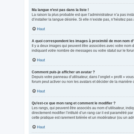
Ma langue n’est pas dans la liste !
La raison la plus probable est que l’administrateur n’a pas i
d’installer la langue désirée. Si elle n’existe pas, n’hésitez pa
Haut
A quoi correspondent les images à proximité de mon nom d’u
Il y a deux images qui peuvent être associées avec votre nom d’
indiquant votre nombre de messages ou votre statut sur le fo
Haut
Comment puis-je afficher un avatar ?
Depuis votre panneau d’utilisateur, dans l’onglet « profil » vou
forum peut activer ou non les avatars et décider de la manière d
Haut
Qu’est-ce que mon rang et comment le modifier ?
Les rangs, qui peuvent être associés au nom d’utilisateur, ind
directement modifier l’intitulé d’un rang car il est paramétré p
cette pratique est rarement tolérée et un modérateur (ou un ad
Haut