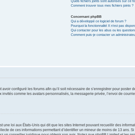
Quels fichiers joints sont autorisés sur ce f
Comment trouver tous mes fichiers joints ?
Concernant phpBB
Qui a développé ce logiciel de forum ?
Pourquoi la fonctionnalité X n’est pas dispon
Qui contacter pour les abus ou les questio
Comment puis-je contacter un administrateu
t avoir configuré les forums afin qu’il soit nécessaire de s’enregistrer pour poster
x invités comme les avatars personnalisés, la messagerie privée, l’envoi de courri
t une loi aux États-Unis qui dit que les sites Internet pouvant recueillir des infor
ollecte de ces informations permettant d’identifier un mineur de moins de 13 ans. S
tez un conseiller juridique pour obtenir son avis. Notez que phpBB Limited et les pr