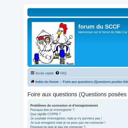
forum du SCCF
bienvenue sur le forum du Side-Car
Accès rapide
FAQ
Index du forum
Foire aux questions (Questions posées f
Foire aux questions (Questions posée
Problèmes de connexion et d’enregistrement
Pourquoi dois-je m’enregistrer ?
Que signifie COPPA ?
Je souhaite m’enregistrer, mais je n’y parviens pas !
Je suis enregistré mais je ne peux pas me connecter !
Pourquoi ne puis-je pas me connecter ?