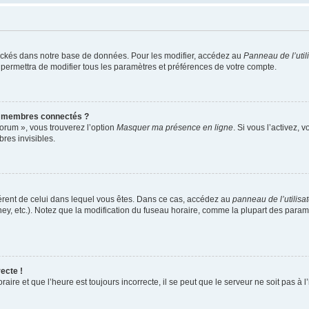
ockés dans notre base de données. Pour les modifier, accédez au
Panneau de l’util
 permettra de modifier tous les paramètres et préférences de votre compte.
s membres connectés ?
forum », vous trouverez l’option
Masquer ma présence en ligne
. Si vous l’activez, 
es invisibles.
ifférent de celui dans lequel vous êtes. Dans ce cas, accédez au
panneau de l’utilisa
ney, etc.). Notez que la modification du fuseau horaire, comme la plupart des para
ecte !
aire et que l’heure est toujours incorrecte, il se peut que le serveur ne soit pas à