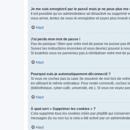
Je me suis enregistré par le passé mais je ne peux plus me
Il est possible qu’un administrateur ait désactivé ou supprimé 
vous arrive, tentez de vous ré-enregistrer et soyez plus investi s
Haut
J’ai perdu mon mot de passe !
Pas de panique ! Bien que votre mot de passe ne puisse pas être
Suivez les instructions énoncées et vous devriez pouvoir à no
Si toutefois vous ne parveniez pas à réinitialiser votre mot de 
Haut
Pourquoi suis-je automatiquement déconnecté ?
Si vous ne cochez pas la case
Se souvenir de moi
lors de votr
en utilisant le même ordinateur. Pour rester connecté, cochez 
(bibliothèque, cyber-café, université, etc.). Si vous ne voyez pa
Haut
À quoi sert « Supprimer les cookies » ?
Cela supprime tous les cookies créés par phpBB qui conservent v
messages (lu ou non lu) si cela a été activé par un administra
Haut