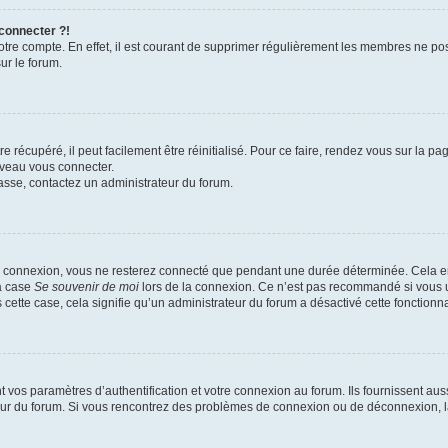
 connecter ?!
votre compte. En effet, il est courant de supprimer régulièrement les membres ne pos
ur le forum.
 récupéré, il peut facilement être réinitialisé. Pour ce faire, rendez vous sur la p
uveau vous connecter.
passe, contactez un administrateur du forum.
e connexion, vous ne resterez connecté que pendant une durée déterminée. Cela em
la case
Se souvenir de moi
lors de la connexion. Ce n’est pas recommandé si vous u
s cette case, cela signifie qu’un administrateur du forum a désactivé cette fonctionna
os paramètres d’authentification et votre connexion au forum. Ils fournissent aussi
teur du forum. Si vous rencontrez des problèmes de connexion ou de déconnexion, l