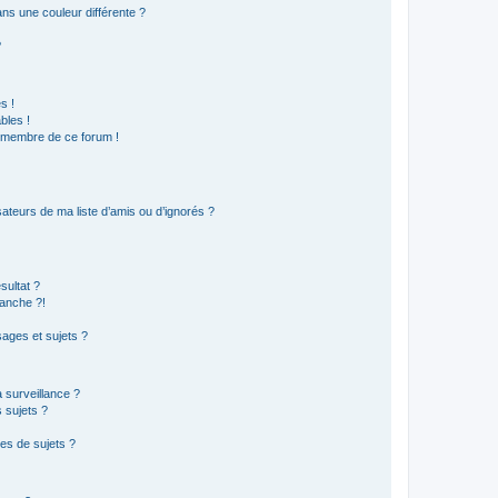
s une couleur différente ?
?
s !
bles !
n membre de ce forum !
ateurs de ma liste d’amis ou d’ignorés ?
sultat ?
anche ?!
ages et sujets ?
a surveillance ?
 sujets ?
es de sujets ?