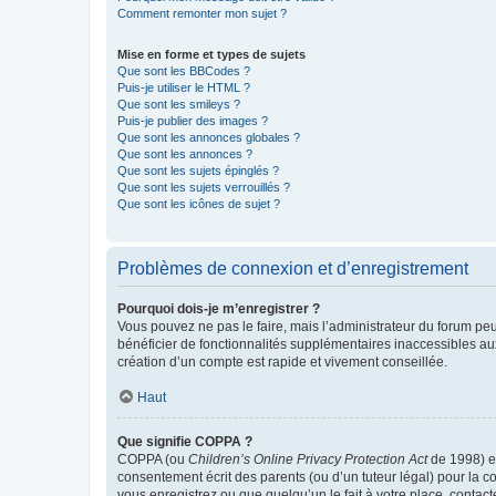
Comment remonter mon sujet ?
Mise en forme et types de sujets
Que sont les BBCodes ?
Puis-je utiliser le HTML ?
Que sont les smileys ?
Puis-je publier des images ?
Que sont les annonces globales ?
Que sont les annonces ?
Que sont les sujets épinglés ?
Que sont les sujets verrouillés ?
Que sont les icônes de sujet ?
Problèmes de connexion et d’enregistrement
Pourquoi dois-je m’enregistrer ?
Vous pouvez ne pas le faire, mais l’administrateur du forum peu
bénéficier de fonctionnalités supplémentaires inaccessibles au
création d’un compte est rapide et vivement conseillée.
Haut
Que signifie COPPA ?
COPPA (ou
Children’s Online Privacy Protection Act
de 1998) es
consentement écrit des parents (ou d’un tuteur légal) pour la c
vous enregistrez ou que quelqu’un le fait à votre place, contac