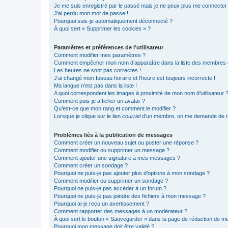
Je me suis enregistré par le passé mais je ne peux plus me connecter
J’ai perdu mon mot de passe !
Pourquoi suis-je automatiquement déconnecté ?
À quoi sert « Supprimer les cookies » ?
Paramètres et préférences de l’utilisateur
Comment modifier mes paramètres ?
Comment empêcher mon nom d’apparaître dans la liste des membres
Les heures ne sont pas correctes !
J’ai changé mon fuseau horaire et l’heure est toujours incorrecte !
Ma langue n’est pas dans la liste !
A quoi correspondent les images à proximité de mon nom d’utilisateur 
Comment puis-je afficher un avatar ?
Qu’est-ce que mon rang et comment le modifier ?
Lorsque je clique sur le lien
courriel
d’un membre, on me demande de m
Problèmes liés à la publication de messages
Comment créer un nouveau sujet ou poster une réponse ?
Comment modifier ou supprimer un message ?
Comment ajouter une signature à mes messages ?
Comment créer un sondage ?
Pourquoi ne puis-je pas ajouter plus d’options à mon sondage ?
Comment modifier ou supprimer un sondage ?
Pourquoi ne puis-je pas accéder à un forum ?
Pourquoi ne puis-je pas joindre des fichiers à mon message ?
Pourquoi ai-je reçu un avertissement ?
Comment rapporter des messages à un modérateur ?
À quoi sert le bouton « Sauvegarder » dans la page de rédaction de 
Pourquoi mon message doit être validé ?