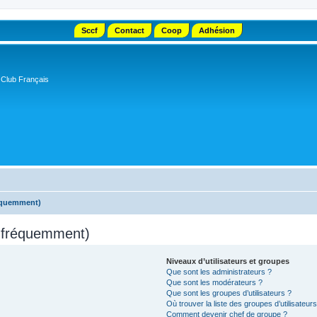
Sccf
Contact
Coop
Adhésion
 Club Français
réquemment)
s fréquemment)
Niveaux d’utilisateurs et groupes
Que sont les administrateurs ?
Que sont les modérateurs ?
Que sont les groupes d’utilisateurs ?
Où trouver la liste des groupes d’utilisateur
Comment devenir chef de groupe ?