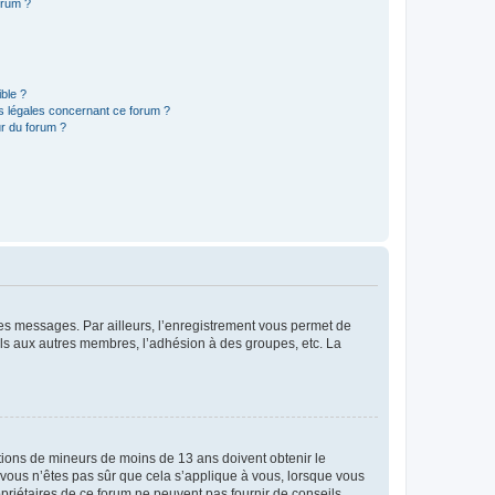
orum ?
ible ?
ns légales concernant ce forum ?
r du forum ?
 des messages. Par ailleurs, l’enregistrement vous permet de
els aux autres membres, l’adhésion à des groupes, etc. La
mations de mineurs de moins de 13 ans doivent obtenir le
i vous n’êtes pas sûr que cela s’applique à vous, lorsque vous
opriétaires de ce forum ne peuvent pas fournir de conseils