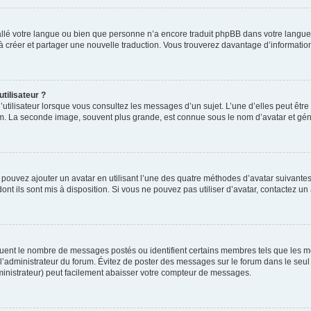
nstallé votre langue ou bien que personne n’a encore traduit phpBB dans votre lang
s à créer et partager une nouvelle traduction. Vous trouverez davantage d’information
tilisateur ?
utilisateur lorsque vous consultez les messages d’un sujet. L’une d’elles peut êtr
rum. La seconde image, souvent plus grande, est connue sous le nom d’avatar et 
s pouvez ajouter un avatar en utilisant l’une des quatre méthodes d’avatar suivantes 
ont ils sont mis à disposition. Si vous ne pouvez pas utiliser d’avatar, contactez un
iquent le nombre de messages postés ou identifient certains membres tels que les 
ar l’administrateur du forum. Évitez de poster des messages sur le forum dans le seu
ministrateur) peut facilement abaisser votre compteur de messages.