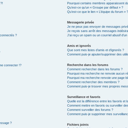
 ?!
Pourquoi certains membres apparaissent dan
Qu’est-ce qu’un « Groupe par défaut » ?
Qu’est-ce que le lien « L’équipe du forum » 
Messagerie privée
Je ne peux pas envoyer de messages privé
Je reçois sans arrêt des messages indésira
 connectés ?
J’ai reçu un spam ou un courriel abusif d’u
Amis et ignorés
Que sont mes listes d’amis et d’ignorés ?
?
Comment puis-je ajouter/supprimer des utilis
Recherche dans les forums
e connecter !?
Comment rechercher dans les forums ?
Pourquoi ma recherche ne renvoie aucun ré
Pourquoi ma recherche renvoie une page bl
Comment rechercher des membres ?
Comment puis-je trouver mes propres mess
Surveillance et favoris
Quelle est la différence entre les favoris et l
Comment mettre en favoris ou surveiller des
Comment surveiller des forums ?
Comment puis-je supprimer mes surveillanc
message ?
Fichiers joints