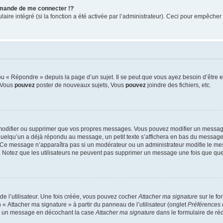
mande de me connecter !?
re intégré (si la fonction a été activée par l’administrateur). Ceci pour empêcher l’u
 « Répondre » depuis la page d’un sujet. Il se peut que vous ayez besoin d’être e
: Vous
pouvez
poster de nouveaux sujets, Vous
pouvez
joindre des fichiers, etc.
modifier ou supprimer que vos propres messages. Vous pouvez modifier un message
lqu’un a déjà répondu au message, un petit texte s’affichera en bas du message ind
n. Ce message n’apparaîtra pas si un modérateur ou un administrateur modifie le mes
ive. Notez que les utilisateurs ne peuvent pas supprimer un message une fois que qu
e l’utilisateur. Une fois créée, vous pouvez cocher
Attacher ma signature
sur le fo
 « Attacher ma signature » à partir du panneau de l’utilisateur (onglet
Préférences 
 à un message en décochant la case
Attacher ma signature
dans le formulaire de ré