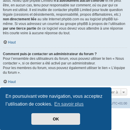
abus. Notez que phpBB Limited
n’a absolument aucun contrôle
et ne peut
être, en aucun cas, tenu pour responsable sur
comment
,
où
ou
par qui
ce
forum est utilisé. Il est inutile de contacter phpBB Limited pour toute question
légale (cessions et désistements, responsabilité, propos diffamatoires, etc.)
non directement liée
au site Internet phpbb.com ou au logiciel phpBB lui-
même. Si vous adressez un courriel au groupe phpBB à propos de l’utilisation
par une tierce partie
de ce logiciel vous devez vous attendre à une réponse
très courte voire à aucune réponse du tout.
Haut
Comment puis-je contacter un administrateur du forum ?
Pour l’ensemble des utilisateurs du forum, vous pouvez utiliser le lien « Nous
contacter », si ce dernier a été activé par un administrateur.
Pour les membres du forum, vous pouvez également utiliser le lien « L’équipe
du forum ».
Haut
Aller à
En poursuivant votre navigation, vous acceptez
Index du forum
Heures au format
UTC+01:00
l’utilisation de cookies.
En savoir plus
Développé par
phpBB
® Forum Software © phpBB Limited
OK
Traduit par
phpBB-fr.com
Style par
Side-car club Français
Confidentialité
|
Conditions