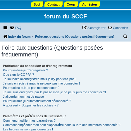
Sccf
Contact
Coop
Adhésion
forum du SCCF
FAQ
S’enregistrer
Connexion
R
Index du forum
Foire aux questions (Questions posées fréquemment)
e
Foire aux questions (Questions posées
c
fréquemment)
h
e
Problèmes de connexion et d’enregistrement
Pourquoi dois-je m’enregistrer ?
r
Que signifie COPPA ?
c
Je souhaite m’enregistrer, mais je n’y parviens pas !
Je suis enregistré mais je ne peux pas me connecter !
h
Pourquoi ne puis-je pas me connecter ?
Je me suis enregistré par le passé mais je ne peux plus me connecter ?!
e
J’ai perdu mon mot de passe !
r
Pourquoi suis-je automatiquement déconnecté ?
À quoi sert « Supprimer les cookies » ?
Paramètres et préférences de l’utilisateur
Comment modifier mes paramètres ?
Comment empêcher mon nom d’apparaître dans la liste des membres connectés ?
Les heures ne sont pas correctes !