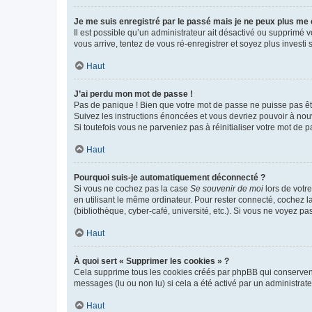
Je me suis enregistré par le passé mais je ne peux plus me
Il est possible qu’un administrateur ait désactivé ou supprimé 
vous arrive, tentez de vous ré-enregistrer et soyez plus investi s
Haut
J’ai perdu mon mot de passe !
Pas de panique ! Bien que votre mot de passe ne puisse pas être
Suivez les instructions énoncées et vous devriez pouvoir à no
Si toutefois vous ne parveniez pas à réinitialiser votre mot de 
Haut
Pourquoi suis-je automatiquement déconnecté ?
Si vous ne cochez pas la case
Se souvenir de moi
lors de votr
en utilisant le même ordinateur. Pour rester connecté, cochez 
(bibliothèque, cyber-café, université, etc.). Si vous ne voyez pa
Haut
À quoi sert « Supprimer les cookies » ?
Cela supprime tous les cookies créés par phpBB qui conservent v
messages (lu ou non lu) si cela a été activé par un administra
Haut