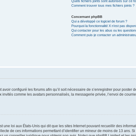
Quels fichiers joints sont autorisés sur ce f
Comment trouver tous mes fichiers joints ?
Concernant phpBB
Qui a développé ce logiciel de forum ?
Pourquoi la fonctionnalité X n’est pas dispon
Qui contacter pour les abus ou les questio
Comment puis-je contacter un administrateu
t avoir configuré les forums afin qu’il soit nécessaire de s’enregistrer pour poster
x invités comme les avatars personnalisés, la messagerie privée, l’envoi de courri
t une loi aux États-Unis qui dit que les sites Internet pouvant recueillir des infor
ollecte de ces informations permettant d’identifier un mineur de moins de 13 ans. S
tez un conseiller juridique pour obtenir son avis. Notez que phpBB Limited et les pr