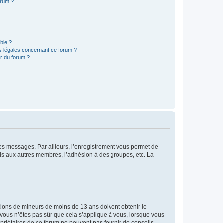
orum ?
ible ?
ns légales concernant ce forum ?
r du forum ?
 des messages. Par ailleurs, l’enregistrement vous permet de
els aux autres membres, l’adhésion à des groupes, etc. La
mations de mineurs de moins de 13 ans doivent obtenir le
i vous n’êtes pas sûr que cela s’applique à vous, lorsque vous
opriétaires de ce forum ne peuvent pas fournir de conseils