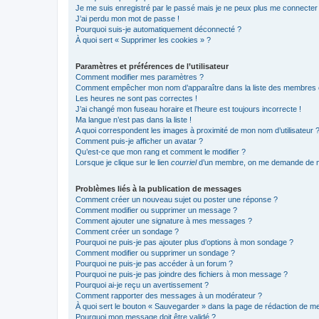
Je me suis enregistré par le passé mais je ne peux plus me connecter
J’ai perdu mon mot de passe !
Pourquoi suis-je automatiquement déconnecté ?
À quoi sert « Supprimer les cookies » ?
Paramètres et préférences de l’utilisateur
Comment modifier mes paramètres ?
Comment empêcher mon nom d’apparaître dans la liste des membres
Les heures ne sont pas correctes !
J’ai changé mon fuseau horaire et l’heure est toujours incorrecte !
Ma langue n’est pas dans la liste !
A quoi correspondent les images à proximité de mon nom d’utilisateur 
Comment puis-je afficher un avatar ?
Qu’est-ce que mon rang et comment le modifier ?
Lorsque je clique sur le lien
courriel
d’un membre, on me demande de m
Problèmes liés à la publication de messages
Comment créer un nouveau sujet ou poster une réponse ?
Comment modifier ou supprimer un message ?
Comment ajouter une signature à mes messages ?
Comment créer un sondage ?
Pourquoi ne puis-je pas ajouter plus d’options à mon sondage ?
Comment modifier ou supprimer un sondage ?
Pourquoi ne puis-je pas accéder à un forum ?
Pourquoi ne puis-je pas joindre des fichiers à mon message ?
Pourquoi ai-je reçu un avertissement ?
Comment rapporter des messages à un modérateur ?
À quoi sert le bouton « Sauvegarder » dans la page de rédaction de 
Pourquoi mon message doit être validé ?