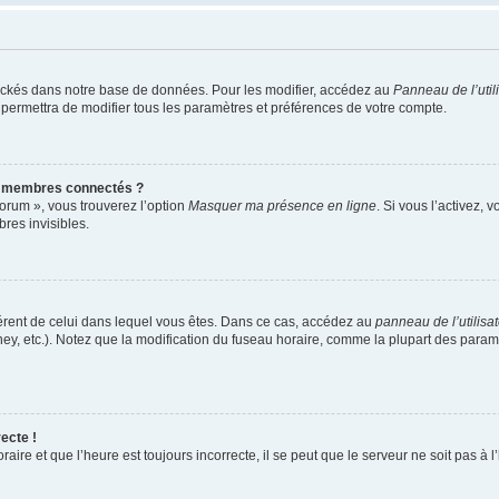
ockés dans notre base de données. Pour les modifier, accédez au
Panneau de l’util
 permettra de modifier tous les paramètres et préférences de votre compte.
s membres connectés ?
forum », vous trouverez l’option
Masquer ma présence en ligne
. Si vous l’activez, 
es invisibles.
ifférent de celui dans lequel vous êtes. Dans ce cas, accédez au
panneau de l’utilisa
ney, etc.). Notez que la modification du fuseau horaire, comme la plupart des para
ecte !
aire et que l’heure est toujours incorrecte, il se peut que le serveur ne soit pas à