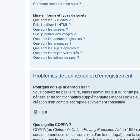
Comment remonter mon sujet ?
Mise en forme et types de sujets
Que sont les BBCodes ?
Puis-je utiliser le HTML ?
Que sont les smileys ?
Puis-je publier des images ?
Que sont les annonces globales ?
Que sont les annonces ?
Que sont les sujets épinglés ?
Que sont les sujets verrouillés ?
Que sont les icônes de sujet ?
Problèmes de connexion et d’enregistrement
Pourquoi dois-je m’enregistrer ?
Vous pouvez ne pas le faire, mais l’administrateur du forum peu
bénéficier de fonctionnalités supplémentaires inaccessibles au
création d’un compte est rapide et vivement conseillée.
Haut
Que signifie COPPA ?
COPPA (ou
Children’s Online Privacy Protection Act
de 1998) es
consentement écrit des parents (ou d’un tuteur légal) pour la c
vous enregistrez ou que quelqu’un le fait à votre place, contac