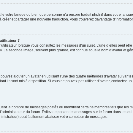
nstallé votre langue ou bien que personne n’a encore traduit phpBB dans votre lang
s à créer et partager une nouvelle traduction. Vous trouverez davantage d’information
tilisateur ?
utilisateur lorsque vous consultez les messages d’un sujet. L’une d’elles peut êtr
rum. La seconde image, souvent plus grande, est connue sous le nom d’avatar et 
s pouvez ajouter un avatar en utilisant l’une des quatre méthodes d’avatar suivantes 
ont ils sont mis à disposition. Si vous ne pouvez pas utiliser d’avatar, contactez un
iquent le nombre de messages postés ou identifient certains membres tels que les 
ar l’administrateur du forum. Évitez de poster des messages sur le forum dans le seu
ministrateur) peut facilement abaisser votre compteur de messages.