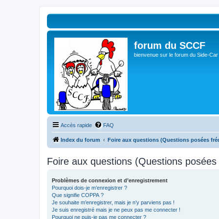
forum du SCCF
bienvenue sur le forum du Side-Car
Accès rapide
FAQ
Index du forum
Foire aux questions (Questions posées f
Foire aux questions (Questions posée
Problèmes de connexion et d’enregistrement
Pourquoi dois-je m’enregistrer ?
Que signifie COPPA ?
Je souhaite m’enregistrer, mais je n’y parviens pas !
Je suis enregistré mais je ne peux pas me connecter !
Pourquoi ne puis-je pas me connecter ?