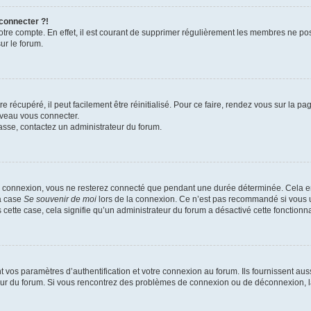
 connecter ?!
votre compte. En effet, il est courant de supprimer régulièrement les membres ne pos
ur le forum.
 récupéré, il peut facilement être réinitialisé. Pour ce faire, rendez vous sur la p
uveau vous connecter.
passe, contactez un administrateur du forum.
e connexion, vous ne resterez connecté que pendant une durée déterminée. Cela em
la case
Se souvenir de moi
lors de la connexion. Ce n’est pas recommandé si vous u
s cette case, cela signifie qu’un administrateur du forum a désactivé cette fonctionna
os paramètres d’authentification et votre connexion au forum. Ils fournissent aussi
teur du forum. Si vous rencontrez des problèmes de connexion ou de déconnexion, l