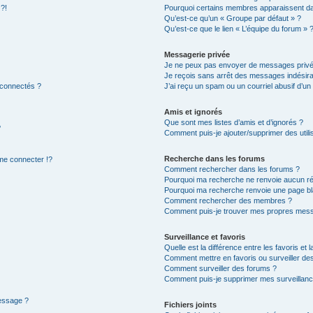
 ?!
Pourquoi certains membres apparaissent dan
Qu’est-ce qu’un « Groupe par défaut » ?
Qu’est-ce que le lien « L’équipe du forum » 
Messagerie privée
Je ne peux pas envoyer de messages privé
Je reçois sans arrêt des messages indésira
 connectés ?
J’ai reçu un spam ou un courriel abusif d’u
Amis et ignorés
Que sont mes listes d’amis et d’ignorés ?
?
Comment puis-je ajouter/supprimer des utilis
Recherche dans les forums
e connecter !?
Comment rechercher dans les forums ?
Pourquoi ma recherche ne renvoie aucun ré
Pourquoi ma recherche renvoie une page bl
Comment rechercher des membres ?
Comment puis-je trouver mes propres mess
Surveillance et favoris
Quelle est la différence entre les favoris et l
Comment mettre en favoris ou surveiller des
Comment surveiller des forums ?
Comment puis-je supprimer mes surveillanc
message ?
Fichiers joints