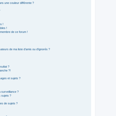
s une couleur différente ?
?
s !
bles !
n membre de ce forum !
ateurs de ma liste d’amis ou d’ignorés ?
sultat ?
anche ?!
ages et sujets ?
a surveillance ?
 sujets ?
es de sujets ?