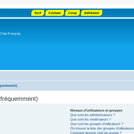
Sccf
Contact
Coop
Adhésion
 Club Français
réquemment)
s fréquemment)
Niveaux d’utilisateurs et groupes
Que sont les administrateurs ?
Que sont les modérateurs ?
Que sont les groupes d’utilisateurs ?
Où trouver la liste des groupes d’utilisateur
Comment devenir chef de groupe ?