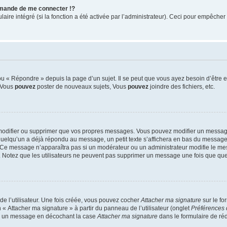
mande de me connecter !?
re intégré (si la fonction a été activée par l’administrateur). Ceci pour empêcher l’u
 « Répondre » depuis la page d’un sujet. Il se peut que vous ayez besoin d’être e
: Vous
pouvez
poster de nouveaux sujets, Vous
pouvez
joindre des fichiers, etc.
modifier ou supprimer que vos propres messages. Vous pouvez modifier un message
lqu’un a déjà répondu au message, un petit texte s’affichera en bas du message ind
n. Ce message n’apparaîtra pas si un modérateur ou un administrateur modifie le mes
ive. Notez que les utilisateurs ne peuvent pas supprimer un message une fois que qu
e l’utilisateur. Une fois créée, vous pouvez cocher
Attacher ma signature
sur le fo
 « Attacher ma signature » à partir du panneau de l’utilisateur (onglet
Préférences 
 à un message en décochant la case
Attacher ma signature
dans le formulaire de ré