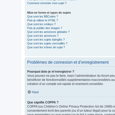
Comment remonter mon sujet ?
Mise en forme et types de sujets
Que sont les BBCodes ?
Puis-je utiliser le HTML ?
Que sont les smileys ?
Puis-je publier des images ?
Que sont les annonces globales ?
Que sont les annonces ?
Que sont les sujets épinglés ?
Que sont les sujets verrouillés ?
Que sont les icônes de sujet ?
Problèmes de connexion et d’enregistrement
Pourquoi dois-je m’enregistrer ?
Vous pouvez ne pas le faire, mais l’administrateur du forum peu
bénéficier de fonctionnalités supplémentaires inaccessibles au
création d’un compte est rapide et vivement conseillée.
Haut
Que signifie COPPA ?
COPPA (ou
Children’s Online Privacy Protection Act
de 1998) es
consentement écrit des parents (ou d’un tuteur légal) pour la c
vous enregistrez ou que quelqu’un le fait à votre place, contac