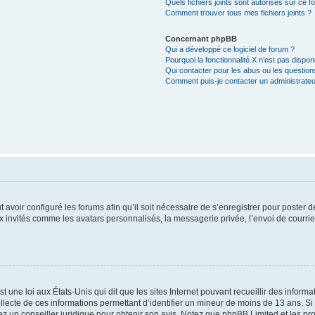
Quels fichiers joints sont autorisés sur ce f
Comment trouver tous mes fichiers joints ?
Concernant phpBB
Qui a développé ce logiciel de forum ?
Pourquoi la fonctionnalité X n’est pas dispon
Qui contacter pour les abus ou les questio
Comment puis-je contacter un administrateu
t avoir configuré les forums afin qu’il soit nécessaire de s’enregistrer pour poster
x invités comme les avatars personnalisés, la messagerie privée, l’envoi de courri
t une loi aux États-Unis qui dit que les sites Internet pouvant recueillir des infor
ollecte de ces informations permettant d’identifier un mineur de moins de 13 ans. S
tez un conseiller juridique pour obtenir son avis. Notez que phpBB Limited et les pr