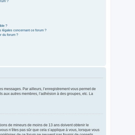
orum ?
ible ?
ns légales concernant ce forum ?
r du forum ?
 des messages. Par ailleurs, l’enregistrement vous permet de
els aux autres membres, l’adhésion à des groupes, etc. La
mations de mineurs de moins de 13 ans doivent obtenir le
i vous n’êtes pas sûr que cela s’applique à vous, lorsque vous
opriétaires de ce forum ne peuvent pas fournir de conseils