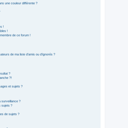
s une couleur différente ?
?
s !
bles !
n membre de ce forum !
ateurs de ma liste d’amis ou d’ignorés ?
sultat ?
anche ?!
ages et sujets ?
a surveillance ?
 sujets ?
es de sujets ?