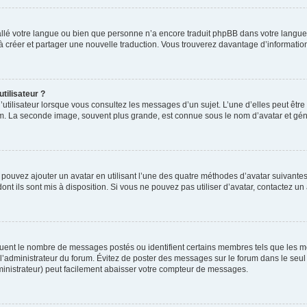
nstallé votre langue ou bien que personne n’a encore traduit phpBB dans votre lang
s à créer et partager une nouvelle traduction. Vous trouverez davantage d’information
tilisateur ?
utilisateur lorsque vous consultez les messages d’un sujet. L’une d’elles peut êtr
rum. La seconde image, souvent plus grande, est connue sous le nom d’avatar et 
s pouvez ajouter un avatar en utilisant l’une des quatre méthodes d’avatar suivantes 
ont ils sont mis à disposition. Si vous ne pouvez pas utiliser d’avatar, contactez un
iquent le nombre de messages postés ou identifient certains membres tels que les 
ar l’administrateur du forum. Évitez de poster des messages sur le forum dans le seu
ministrateur) peut facilement abaisser votre compteur de messages.