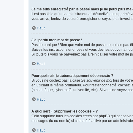
Je me suis enregistré par le passé mais je ne peux plus me
Il est possible qu’un administrateur ait désactivé ou supprimé 
vous arrive, tentez de vous ré-enregistrer et soyez plus investi s
Haut
J’ai perdu mon mot de passe !
Pas de panique ! Bien que votre mot de passe ne puisse pas être
Suivez les instructions énoncées et vous devriez pouvoir à no
Si toutefois vous ne parveniez pas à réinitialiser votre mot de 
Haut
Pourquoi suis-je automatiquement déconnecté ?
Si vous ne cochez pas la case
Se souvenir de moi
lors de votr
en utilisant le même ordinateur. Pour rester connecté, cochez 
(bibliothèque, cyber-café, université, etc.). Si vous ne voyez pa
Haut
À quoi sert « Supprimer les cookies » ?
Cela supprime tous les cookies créés par phpBB qui conservent v
messages (lu ou non lu) si cela a été activé par un administra
Haut