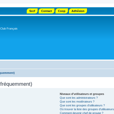
Sccf
Contact
Coop
Adhésion
 Club Français
réquemment)
s fréquemment)
Niveaux d’utilisateurs et groupes
Que sont les administrateurs ?
Que sont les modérateurs ?
Que sont les groupes d’utilisateurs ?
Où trouver la liste des groupes d’utilisateur
Comment devenir chef de groupe ?