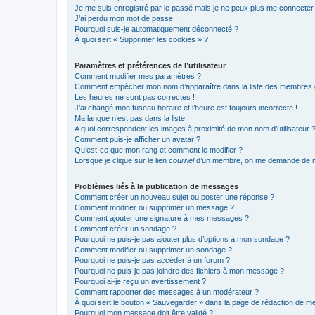
Je me suis enregistré par le passé mais je ne peux plus me connecter
J’ai perdu mon mot de passe !
Pourquoi suis-je automatiquement déconnecté ?
À quoi sert « Supprimer les cookies » ?
Paramètres et préférences de l’utilisateur
Comment modifier mes paramètres ?
Comment empêcher mon nom d’apparaître dans la liste des membres
Les heures ne sont pas correctes !
J’ai changé mon fuseau horaire et l’heure est toujours incorrecte !
Ma langue n’est pas dans la liste !
A quoi correspondent les images à proximité de mon nom d’utilisateur 
Comment puis-je afficher un avatar ?
Qu’est-ce que mon rang et comment le modifier ?
Lorsque je clique sur le lien
courriel
d’un membre, on me demande de m
Problèmes liés à la publication de messages
Comment créer un nouveau sujet ou poster une réponse ?
Comment modifier ou supprimer un message ?
Comment ajouter une signature à mes messages ?
Comment créer un sondage ?
Pourquoi ne puis-je pas ajouter plus d’options à mon sondage ?
Comment modifier ou supprimer un sondage ?
Pourquoi ne puis-je pas accéder à un forum ?
Pourquoi ne puis-je pas joindre des fichiers à mon message ?
Pourquoi ai-je reçu un avertissement ?
Comment rapporter des messages à un modérateur ?
À quoi sert le bouton « Sauvegarder » dans la page de rédaction de 
Pourquoi mon message doit être validé ?