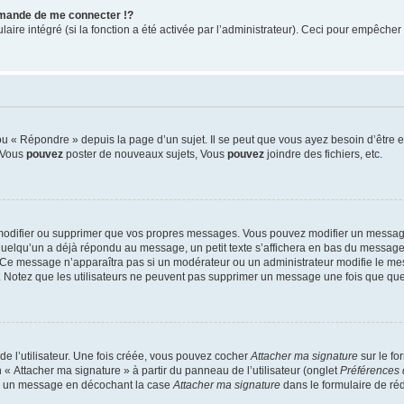
mande de me connecter !?
re intégré (si la fonction a été activée par l’administrateur). Ceci pour empêcher l’u
 « Répondre » depuis la page d’un sujet. Il se peut que vous ayez besoin d’être e
: Vous
pouvez
poster de nouveaux sujets, Vous
pouvez
joindre des fichiers, etc.
modifier ou supprimer que vos propres messages. Vous pouvez modifier un message
lqu’un a déjà répondu au message, un petit texte s’affichera en bas du message ind
n. Ce message n’apparaîtra pas si un modérateur ou un administrateur modifie le mes
ive. Notez que les utilisateurs ne peuvent pas supprimer un message une fois que qu
e l’utilisateur. Une fois créée, vous pouvez cocher
Attacher ma signature
sur le fo
 « Attacher ma signature » à partir du panneau de l’utilisateur (onglet
Préférences 
 à un message en décochant la case
Attacher ma signature
dans le formulaire de ré