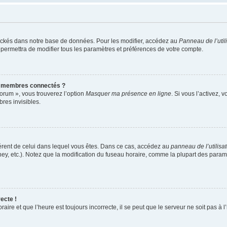
ockés dans notre base de données. Pour les modifier, accédez au
Panneau de l’util
 permettra de modifier tous les paramètres et préférences de votre compte.
s membres connectés ?
forum », vous trouverez l’option
Masquer ma présence en ligne
. Si vous l’activez, 
es invisibles.
ifférent de celui dans lequel vous êtes. Dans ce cas, accédez au
panneau de l’utilisa
ney, etc.). Notez que la modification du fuseau horaire, comme la plupart des para
ecte !
aire et que l’heure est toujours incorrecte, il se peut que le serveur ne soit pas à