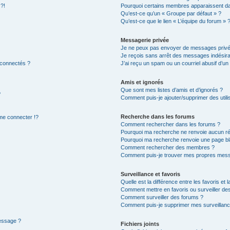
 ?!
Pourquoi certains membres apparaissent dan
Qu’est-ce qu’un « Groupe par défaut » ?
Qu’est-ce que le lien « L’équipe du forum » 
Messagerie privée
Je ne peux pas envoyer de messages privé
Je reçois sans arrêt des messages indésira
 connectés ?
J’ai reçu un spam ou un courriel abusif d’u
Amis et ignorés
Que sont mes listes d’amis et d’ignorés ?
?
Comment puis-je ajouter/supprimer des utilis
Recherche dans les forums
e connecter !?
Comment rechercher dans les forums ?
Pourquoi ma recherche ne renvoie aucun ré
Pourquoi ma recherche renvoie une page bl
Comment rechercher des membres ?
Comment puis-je trouver mes propres mess
Surveillance et favoris
Quelle est la différence entre les favoris et l
Comment mettre en favoris ou surveiller des
Comment surveiller des forums ?
Comment puis-je supprimer mes surveillanc
message ?
Fichiers joints