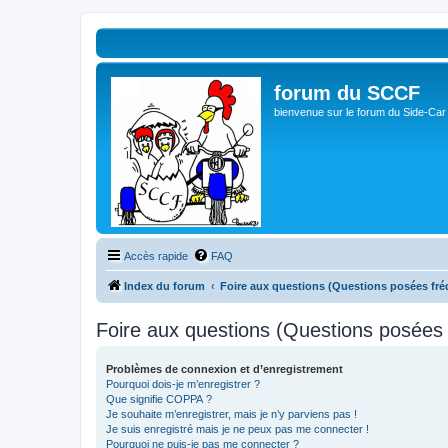
forum du SCCF
bienvenue sur le forum du Side-Car
Accès rapide
FAQ
Index du forum
Foire aux questions (Questions posées f
Foire aux questions (Questions posée
Problèmes de connexion et d’enregistrement
Pourquoi dois-je m’enregistrer ?
Que signifie COPPA ?
Je souhaite m’enregistrer, mais je n’y parviens pas !
Je suis enregistré mais je ne peux pas me connecter !
Pourquoi ne puis-je pas me connecter ?