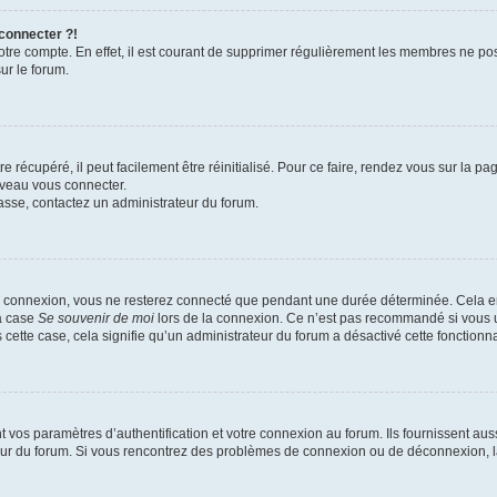
 connecter ?!
votre compte. En effet, il est courant de supprimer régulièrement les membres ne pos
ur le forum.
 récupéré, il peut facilement être réinitialisé. Pour ce faire, rendez vous sur la p
uveau vous connecter.
passe, contactez un administrateur du forum.
e connexion, vous ne resterez connecté que pendant une durée déterminée. Cela em
la case
Se souvenir de moi
lors de la connexion. Ce n’est pas recommandé si vous u
s cette case, cela signifie qu’un administrateur du forum a désactivé cette fonctionna
os paramètres d’authentification et votre connexion au forum. Ils fournissent aussi
teur du forum. Si vous rencontrez des problèmes de connexion ou de déconnexion, l