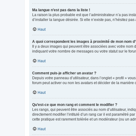
Ma langue n’est pas dans la liste !
La raison la plus probable est que l’administrateur n’a pas i
d’installer la langue désirée. Si elle n’existe pas, n’hésitez pa
Haut
A quoi correspondent les images à proximité de mon nom d’u
Il y a deux images qui peuvent être associées avec votre nom d’
indiquant votre nombre de messages ou votre statut sur le fo
Haut
Comment puis-je afficher un avatar ?
Depuis votre panneau d’utilisateur, dans l’onglet « profil » vou
forum peut activer ou non les avatars et décider de la manière d
Haut
Qu’est-ce que mon rang et comment le modifier ?
Les rangs, qui peuvent être associés au nom d’utilisateur, ind
directement modifier l’intitulé d’un rang car il est paramétré p
cette pratique est rarement tolérée et un modérateur (ou un ad
Haut