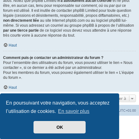
abus. Notez que phpBB Limited
n’a absolument aucun contrôle
et ne peut
être, en aucun cas, tenu pour responsable sur
comment
,
où
ou
par qui
ce
forum est utilisé. Il est inutile de contacter phpBB Limited pour toute question
légale (cessions et désistements, responsabilité, propos diffamatoires, etc.)
non directement liée
au site Internet phpbb.com ou au logiciel phpBB lui-
même. Si vous adressez un courriel au groupe phpBB à propos de l’utilisation
par une tierce partie
de ce logiciel vous devez vous attendre à une réponse
très courte voire à aucune réponse du tout.
Haut
Comment puis-je contacter un administrateur du forum ?
Pour l’ensemble des utilisateurs du forum, vous pouvez utiliser le lien « Nous
contacter », si ce dernier a été activé par un administrateur.
Pour les membres du forum, vous pouvez également utiliser le lien « L’équipe
du forum ».
Haut
Aller à
En poursuivant votre navigation, vous acceptez
Index du forum
Heures au format
UTC+01:00
l’utilisation de cookies.
En savoir plus
Développé par
phpBB
® Forum Software © phpBB Limited
OK
Traduit par
phpBB-fr.com
Style par
Side-car club Français
Confidentialité
|
Conditions