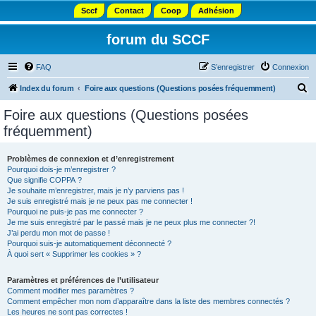
Sccf
Contact
Coop
Adhésion
forum du SCCF
FAQ
S’enregistrer
Connexion
R
Index du forum
Foire aux questions (Questions posées fréquemment)
e
Foire aux questions (Questions posées
c
fréquemment)
h
e
Problèmes de connexion et d’enregistrement
Pourquoi dois-je m’enregistrer ?
r
Que signifie COPPA ?
c
Je souhaite m’enregistrer, mais je n’y parviens pas !
Je suis enregistré mais je ne peux pas me connecter !
h
Pourquoi ne puis-je pas me connecter ?
Je me suis enregistré par le passé mais je ne peux plus me connecter ?!
e
J’ai perdu mon mot de passe !
r
Pourquoi suis-je automatiquement déconnecté ?
À quoi sert « Supprimer les cookies » ?
Paramètres et préférences de l’utilisateur
Comment modifier mes paramètres ?
Comment empêcher mon nom d’apparaître dans la liste des membres connectés ?
Les heures ne sont pas correctes !