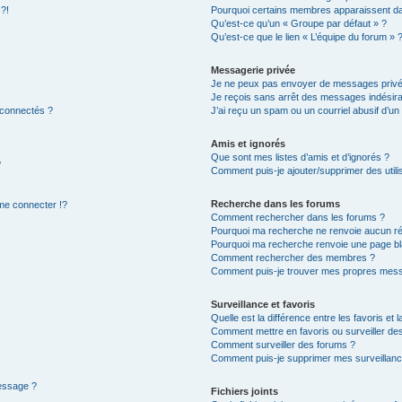
 ?!
Pourquoi certains membres apparaissent dan
Qu’est-ce qu’un « Groupe par défaut » ?
Qu’est-ce que le lien « L’équipe du forum » 
Messagerie privée
Je ne peux pas envoyer de messages privé
Je reçois sans arrêt des messages indésira
 connectés ?
J’ai reçu un spam ou un courriel abusif d’u
Amis et ignorés
Que sont mes listes d’amis et d’ignorés ?
?
Comment puis-je ajouter/supprimer des utilis
Recherche dans les forums
e connecter !?
Comment rechercher dans les forums ?
Pourquoi ma recherche ne renvoie aucun ré
Pourquoi ma recherche renvoie une page bl
Comment rechercher des membres ?
Comment puis-je trouver mes propres mess
Surveillance et favoris
Quelle est la différence entre les favoris et l
Comment mettre en favoris ou surveiller des
Comment surveiller des forums ?
Comment puis-je supprimer mes surveillanc
message ?
Fichiers joints