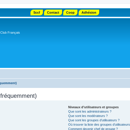
Sccf
Contact
Coop
Adhésion
 Club Français
réquemment)
s fréquemment)
Niveaux d’utilisateurs et groupes
Que sont les administrateurs ?
Que sont les modérateurs ?
Que sont les groupes d’utilisateurs ?
Où trouver la liste des groupes d’utilisateur
Comment devenir chef de groupe ?