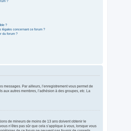
orum ?
ible ?
ns légales concernant ce forum ?
r du forum ?
 des messages. Par ailleurs, l’enregistrement vous permet de
els aux autres membres, l’adhésion à des groupes, etc. La
mations de mineurs de moins de 13 ans doivent obtenir le
i vous n’êtes pas sûr que cela s’applique à vous, lorsque vous
opriétaires de ce forum ne peuvent pas fournir de conseils