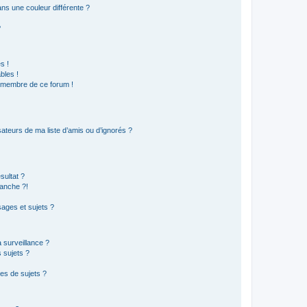
s une couleur différente ?
?
s !
bles !
n membre de ce forum !
ateurs de ma liste d’amis ou d’ignorés ?
sultat ?
anche ?!
ages et sujets ?
a surveillance ?
 sujets ?
es de sujets ?