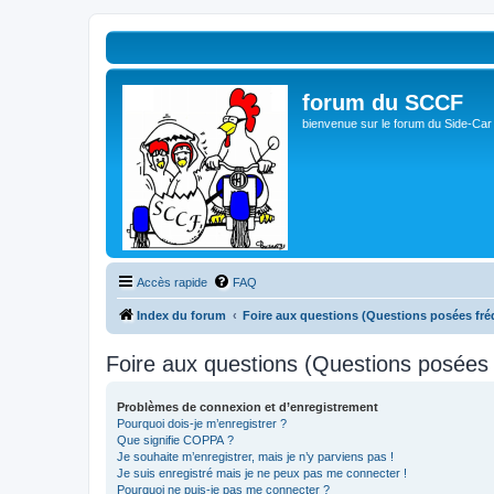
forum du SCCF
bienvenue sur le forum du Side-Car
Accès rapide
FAQ
Index du forum
Foire aux questions (Questions posées f
Foire aux questions (Questions posée
Problèmes de connexion et d’enregistrement
Pourquoi dois-je m’enregistrer ?
Que signifie COPPA ?
Je souhaite m’enregistrer, mais je n’y parviens pas !
Je suis enregistré mais je ne peux pas me connecter !
Pourquoi ne puis-je pas me connecter ?