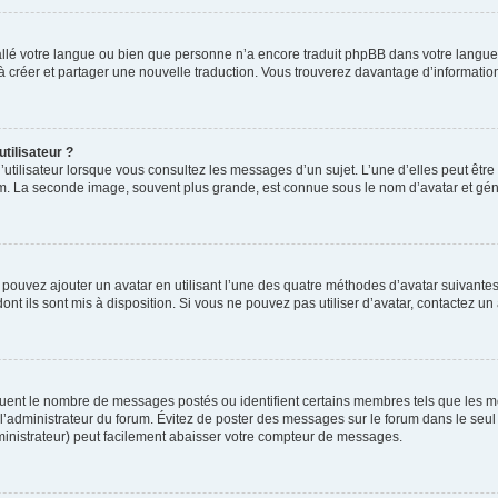
nstallé votre langue ou bien que personne n’a encore traduit phpBB dans votre lang
s à créer et partager une nouvelle traduction. Vous trouverez davantage d’information
tilisateur ?
utilisateur lorsque vous consultez les messages d’un sujet. L’une d’elles peut êtr
rum. La seconde image, souvent plus grande, est connue sous le nom d’avatar et 
s pouvez ajouter un avatar en utilisant l’une des quatre méthodes d’avatar suivantes 
ont ils sont mis à disposition. Si vous ne pouvez pas utiliser d’avatar, contactez un
iquent le nombre de messages postés ou identifient certains membres tels que les 
ar l’administrateur du forum. Évitez de poster des messages sur le forum dans le seu
ministrateur) peut facilement abaisser votre compteur de messages.