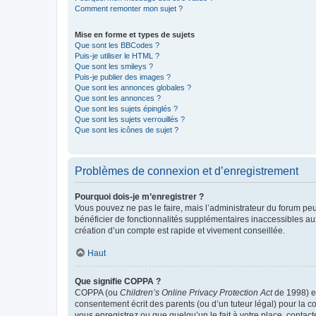
Comment remonter mon sujet ?
Mise en forme et types de sujets
Que sont les BBCodes ?
Puis-je utiliser le HTML ?
Que sont les smileys ?
Puis-je publier des images ?
Que sont les annonces globales ?
Que sont les annonces ?
Que sont les sujets épinglés ?
Que sont les sujets verrouillés ?
Que sont les icônes de sujet ?
Problèmes de connexion et d’enregistrement
Pourquoi dois-je m’enregistrer ?
Vous pouvez ne pas le faire, mais l’administrateur du forum peu
bénéficier de fonctionnalités supplémentaires inaccessibles au
création d’un compte est rapide et vivement conseillée.
Haut
Que signifie COPPA ?
COPPA (ou
Children’s Online Privacy Protection Act
de 1998) es
consentement écrit des parents (ou d’un tuteur légal) pour la c
vous enregistrez ou que quelqu’un le fait à votre place, contac