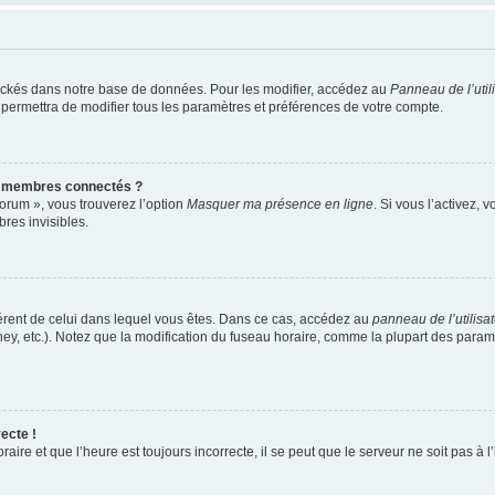
ockés dans notre base de données. Pour les modifier, accédez au
Panneau de l’util
 permettra de modifier tous les paramètres et préférences de votre compte.
s membres connectés ?
forum », vous trouverez l’option
Masquer ma présence en ligne
. Si vous l’activez, 
es invisibles.
ifférent de celui dans lequel vous êtes. Dans ce cas, accédez au
panneau de l’utilisa
ney, etc.). Notez que la modification du fuseau horaire, comme la plupart des para
ecte !
aire et que l’heure est toujours incorrecte, il se peut que le serveur ne soit pas à