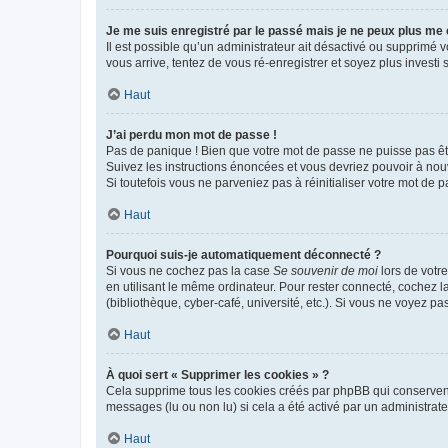
Je me suis enregistré par le passé mais je ne peux plus me
Il est possible qu’un administrateur ait désactivé ou supprimé 
vous arrive, tentez de vous ré-enregistrer et soyez plus investi s
Haut
J’ai perdu mon mot de passe !
Pas de panique ! Bien que votre mot de passe ne puisse pas être
Suivez les instructions énoncées et vous devriez pouvoir à no
Si toutefois vous ne parveniez pas à réinitialiser votre mot de 
Haut
Pourquoi suis-je automatiquement déconnecté ?
Si vous ne cochez pas la case
Se souvenir de moi
lors de votr
en utilisant le même ordinateur. Pour rester connecté, cochez 
(bibliothèque, cyber-café, université, etc.). Si vous ne voyez pa
Haut
À quoi sert « Supprimer les cookies » ?
Cela supprime tous les cookies créés par phpBB qui conservent v
messages (lu ou non lu) si cela a été activé par un administra
Haut