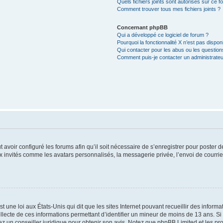
Quels fichiers joints sont autorisés sur ce f
Comment trouver tous mes fichiers joints ?
Concernant phpBB
Qui a développé ce logiciel de forum ?
Pourquoi la fonctionnalité X n’est pas dispon
Qui contacter pour les abus ou les questio
Comment puis-je contacter un administrateu
t avoir configuré les forums afin qu’il soit nécessaire de s’enregistrer pour poster
x invités comme les avatars personnalisés, la messagerie privée, l’envoi de courri
t une loi aux États-Unis qui dit que les sites Internet pouvant recueillir des infor
ollecte de ces informations permettant d’identifier un mineur de moins de 13 ans. S
tez un conseiller juridique pour obtenir son avis. Notez que phpBB Limited et les pr