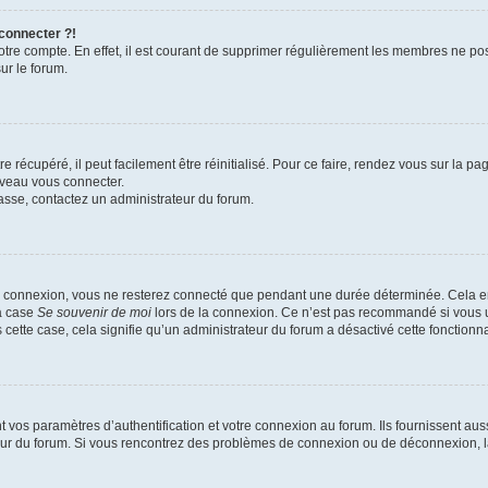
 connecter ?!
votre compte. En effet, il est courant de supprimer régulièrement les membres ne pos
ur le forum.
 récupéré, il peut facilement être réinitialisé. Pour ce faire, rendez vous sur la p
uveau vous connecter.
passe, contactez un administrateur du forum.
e connexion, vous ne resterez connecté que pendant une durée déterminée. Cela em
la case
Se souvenir de moi
lors de la connexion. Ce n’est pas recommandé si vous u
s cette case, cela signifie qu’un administrateur du forum a désactivé cette fonctionna
os paramètres d’authentification et votre connexion au forum. Ils fournissent aussi
teur du forum. Si vous rencontrez des problèmes de connexion ou de déconnexion, l