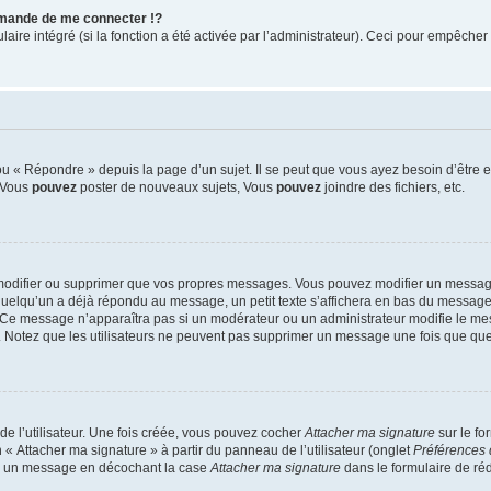
mande de me connecter !?
re intégré (si la fonction a été activée par l’administrateur). Ceci pour empêcher l’u
 « Répondre » depuis la page d’un sujet. Il se peut que vous ayez besoin d’être e
: Vous
pouvez
poster de nouveaux sujets, Vous
pouvez
joindre des fichiers, etc.
modifier ou supprimer que vos propres messages. Vous pouvez modifier un message
lqu’un a déjà répondu au message, un petit texte s’affichera en bas du message ind
n. Ce message n’apparaîtra pas si un modérateur ou un administrateur modifie le mes
ive. Notez que les utilisateurs ne peuvent pas supprimer un message une fois que qu
e l’utilisateur. Une fois créée, vous pouvez cocher
Attacher ma signature
sur le fo
 « Attacher ma signature » à partir du panneau de l’utilisateur (onglet
Préférences 
 à un message en décochant la case
Attacher ma signature
dans le formulaire de ré