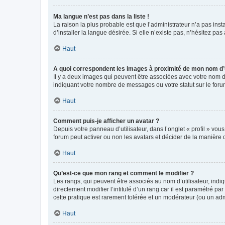
Ma langue n’est pas dans la liste !
La raison la plus probable est que l’administrateur n’a pas i
d’installer la langue désirée. Si elle n’existe pas, n’hésitez pa
Haut
A quoi correspondent les images à proximité de mon nom d’u
Il y a deux images qui peuvent être associées avec votre nom d’
indiquant votre nombre de messages ou votre statut sur le fo
Haut
Comment puis-je afficher un avatar ?
Depuis votre panneau d’utilisateur, dans l’onglet « profil » vou
forum peut activer ou non les avatars et décider de la manière d
Haut
Qu’est-ce que mon rang et comment le modifier ?
Les rangs, qui peuvent être associés au nom d’utilisateur, ind
directement modifier l’intitulé d’un rang car il est paramétré p
cette pratique est rarement tolérée et un modérateur (ou un ad
Haut