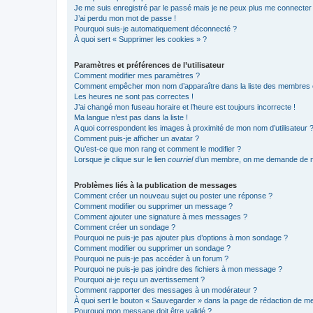
Je me suis enregistré par le passé mais je ne peux plus me connecter
J’ai perdu mon mot de passe !
Pourquoi suis-je automatiquement déconnecté ?
À quoi sert « Supprimer les cookies » ?
Paramètres et préférences de l’utilisateur
Comment modifier mes paramètres ?
Comment empêcher mon nom d’apparaître dans la liste des membres
Les heures ne sont pas correctes !
J’ai changé mon fuseau horaire et l’heure est toujours incorrecte !
Ma langue n’est pas dans la liste !
A quoi correspondent les images à proximité de mon nom d’utilisateur 
Comment puis-je afficher un avatar ?
Qu’est-ce que mon rang et comment le modifier ?
Lorsque je clique sur le lien
courriel
d’un membre, on me demande de m
Problèmes liés à la publication de messages
Comment créer un nouveau sujet ou poster une réponse ?
Comment modifier ou supprimer un message ?
Comment ajouter une signature à mes messages ?
Comment créer un sondage ?
Pourquoi ne puis-je pas ajouter plus d’options à mon sondage ?
Comment modifier ou supprimer un sondage ?
Pourquoi ne puis-je pas accéder à un forum ?
Pourquoi ne puis-je pas joindre des fichiers à mon message ?
Pourquoi ai-je reçu un avertissement ?
Comment rapporter des messages à un modérateur ?
À quoi sert le bouton « Sauvegarder » dans la page de rédaction de 
Pourquoi mon message doit être validé ?