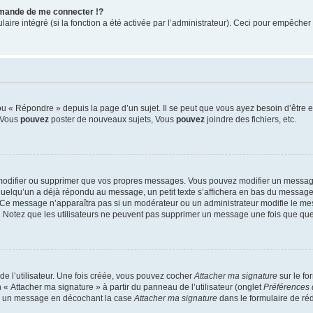
mande de me connecter !?
re intégré (si la fonction a été activée par l’administrateur). Ceci pour empêcher l’u
 « Répondre » depuis la page d’un sujet. Il se peut que vous ayez besoin d’être e
: Vous
pouvez
poster de nouveaux sujets, Vous
pouvez
joindre des fichiers, etc.
modifier ou supprimer que vos propres messages. Vous pouvez modifier un message
lqu’un a déjà répondu au message, un petit texte s’affichera en bas du message ind
n. Ce message n’apparaîtra pas si un modérateur ou un administrateur modifie le mes
ive. Notez que les utilisateurs ne peuvent pas supprimer un message une fois que qu
e l’utilisateur. Une fois créée, vous pouvez cocher
Attacher ma signature
sur le fo
 « Attacher ma signature » à partir du panneau de l’utilisateur (onglet
Préférences 
 à un message en décochant la case
Attacher ma signature
dans le formulaire de ré