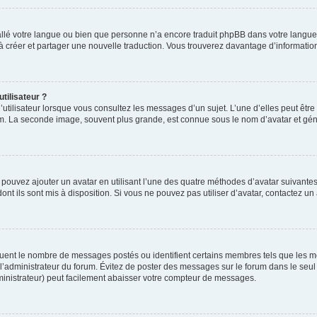
nstallé votre langue ou bien que personne n’a encore traduit phpBB dans votre lang
s à créer et partager une nouvelle traduction. Vous trouverez davantage d’information
tilisateur ?
utilisateur lorsque vous consultez les messages d’un sujet. L’une d’elles peut êtr
rum. La seconde image, souvent plus grande, est connue sous le nom d’avatar et 
s pouvez ajouter un avatar en utilisant l’une des quatre méthodes d’avatar suivantes 
ont ils sont mis à disposition. Si vous ne pouvez pas utiliser d’avatar, contactez un
iquent le nombre de messages postés ou identifient certains membres tels que les 
ar l’administrateur du forum. Évitez de poster des messages sur le forum dans le seu
ministrateur) peut facilement abaisser votre compteur de messages.