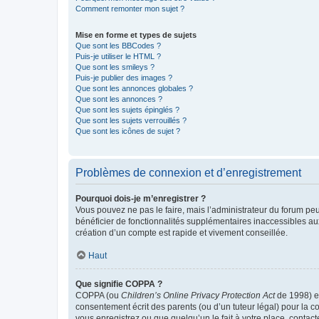
Comment remonter mon sujet ?
Mise en forme et types de sujets
Que sont les BBCodes ?
Puis-je utiliser le HTML ?
Que sont les smileys ?
Puis-je publier des images ?
Que sont les annonces globales ?
Que sont les annonces ?
Que sont les sujets épinglés ?
Que sont les sujets verrouillés ?
Que sont les icônes de sujet ?
Problèmes de connexion et d’enregistrement
Pourquoi dois-je m’enregistrer ?
Vous pouvez ne pas le faire, mais l’administrateur du forum peu
bénéficier de fonctionnalités supplémentaires inaccessibles au
création d’un compte est rapide et vivement conseillée.
Haut
Que signifie COPPA ?
COPPA (ou
Children’s Online Privacy Protection Act
de 1998) es
consentement écrit des parents (ou d’un tuteur légal) pour la c
vous enregistrez ou que quelqu’un le fait à votre place, contac