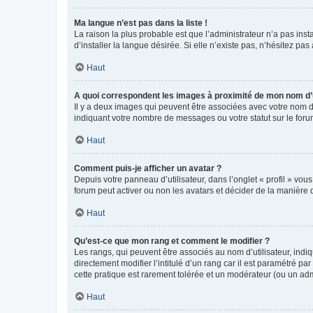
Ma langue n’est pas dans la liste !
La raison la plus probable est que l’administrateur n’a pas i
d’installer la langue désirée. Si elle n’existe pas, n’hésitez pa
Haut
A quoi correspondent les images à proximité de mon nom d’u
Il y a deux images qui peuvent être associées avec votre nom d’
indiquant votre nombre de messages ou votre statut sur le fo
Haut
Comment puis-je afficher un avatar ?
Depuis votre panneau d’utilisateur, dans l’onglet « profil » vou
forum peut activer ou non les avatars et décider de la manière d
Haut
Qu’est-ce que mon rang et comment le modifier ?
Les rangs, qui peuvent être associés au nom d’utilisateur, ind
directement modifier l’intitulé d’un rang car il est paramétré p
cette pratique est rarement tolérée et un modérateur (ou un ad
Haut