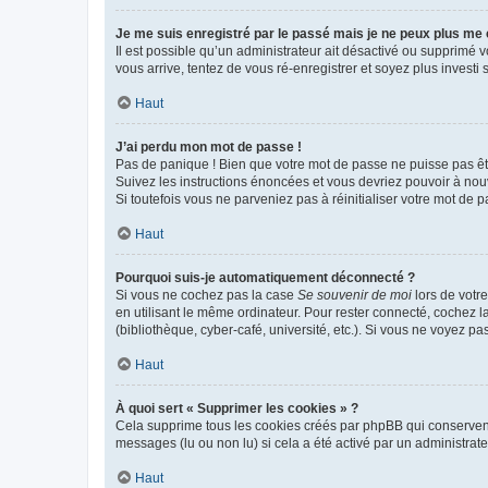
Je me suis enregistré par le passé mais je ne peux plus me
Il est possible qu’un administrateur ait désactivé ou supprimé 
vous arrive, tentez de vous ré-enregistrer et soyez plus investi s
Haut
J’ai perdu mon mot de passe !
Pas de panique ! Bien que votre mot de passe ne puisse pas être
Suivez les instructions énoncées et vous devriez pouvoir à no
Si toutefois vous ne parveniez pas à réinitialiser votre mot de 
Haut
Pourquoi suis-je automatiquement déconnecté ?
Si vous ne cochez pas la case
Se souvenir de moi
lors de votr
en utilisant le même ordinateur. Pour rester connecté, cochez 
(bibliothèque, cyber-café, université, etc.). Si vous ne voyez pa
Haut
À quoi sert « Supprimer les cookies » ?
Cela supprime tous les cookies créés par phpBB qui conservent v
messages (lu ou non lu) si cela a été activé par un administra
Haut