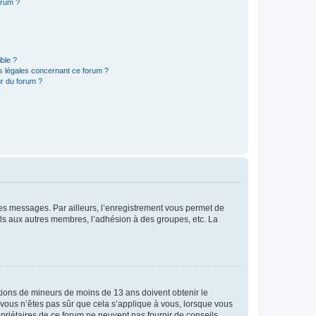
orum ?
ible ?
ns légales concernant ce forum ?
r du forum ?
 des messages. Par ailleurs, l’enregistrement vous permet de
els aux autres membres, l’adhésion à des groupes, etc. La
mations de mineurs de moins de 13 ans doivent obtenir le
i vous n’êtes pas sûr que cela s’applique à vous, lorsque vous
opriétaires de ce forum ne peuvent pas fournir de conseils