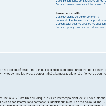
Quels fichiers joints sont autorisés sur ce f
Comment trouver tous mes fichiers joints ?
Concernant phpBB
Qui a développé ce logiciel de forum ?
Pourquoi la fonctionnalité X n’est pas dispon
Qui contacter pour les abus ou les questio
Comment puis-je contacter un administrateu
t avoir configuré les forums afin qu’il soit nécessaire de s’enregistrer pour poster
x invités comme les avatars personnalisés, la messagerie privée, l’envoi de courri
t une loi aux États-Unis qui dit que les sites Internet pouvant recueillir des infor
ollecte de ces informations permettant d’identifier un mineur de moins de 13 ans. S
tez un conseiller juridique pour obtenir son avis. Notez que phpBB Limited et les pr