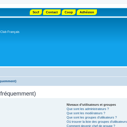
Sccf
Contact
Coop
Adhésion
 Club Français
réquemment)
s fréquemment)
Niveaux d’utilisateurs et groupes
Que sont les administrateurs ?
Que sont les modérateurs ?
Que sont les groupes d’utilisateurs ?
Où trouver la liste des groupes d’utilisateur
Comment devenir chef de groupe ?