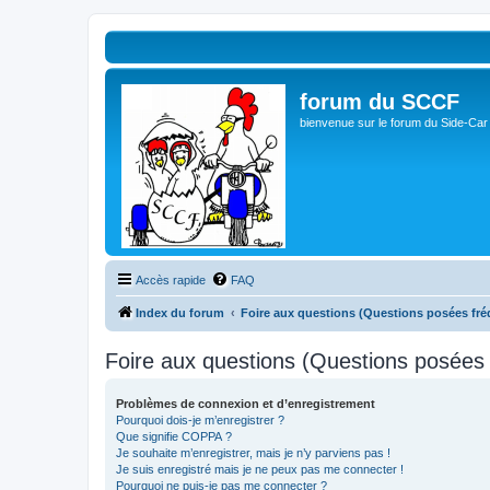
forum du SCCF
bienvenue sur le forum du Side-Car
Accès rapide
FAQ
Index du forum
Foire aux questions (Questions posées f
Foire aux questions (Questions posée
Problèmes de connexion et d’enregistrement
Pourquoi dois-je m’enregistrer ?
Que signifie COPPA ?
Je souhaite m’enregistrer, mais je n’y parviens pas !
Je suis enregistré mais je ne peux pas me connecter !
Pourquoi ne puis-je pas me connecter ?