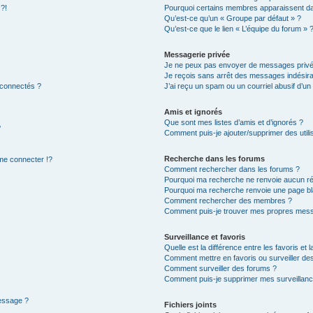
 ?!
Pourquoi certains membres apparaissent dan
Qu’est-ce qu’un « Groupe par défaut » ?
Qu’est-ce que le lien « L’équipe du forum » 
Messagerie privée
Je ne peux pas envoyer de messages privé
Je reçois sans arrêt des messages indésira
 connectés ?
J’ai reçu un spam ou un courriel abusif d’u
Amis et ignorés
Que sont mes listes d’amis et d’ignorés ?
?
Comment puis-je ajouter/supprimer des utilis
Recherche dans les forums
e connecter !?
Comment rechercher dans les forums ?
Pourquoi ma recherche ne renvoie aucun ré
Pourquoi ma recherche renvoie une page bl
Comment rechercher des membres ?
Comment puis-je trouver mes propres mess
Surveillance et favoris
Quelle est la différence entre les favoris et l
Comment mettre en favoris ou surveiller des
Comment surveiller des forums ?
Comment puis-je supprimer mes surveillanc
message ?
Fichiers joints