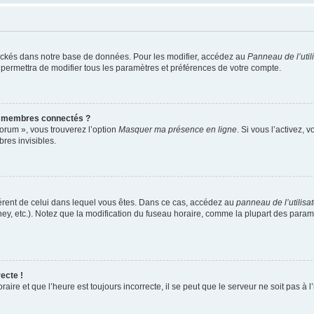
ockés dans notre base de données. Pour les modifier, accédez au
Panneau de l’util
 permettra de modifier tous les paramètres et préférences de votre compte.
s membres connectés ?
forum », vous trouverez l’option
Masquer ma présence en ligne
. Si vous l’activez, 
es invisibles.
ifférent de celui dans lequel vous êtes. Dans ce cas, accédez au
panneau de l’utilisa
ney, etc.). Notez que la modification du fuseau horaire, comme la plupart des para
ecte !
aire et que l’heure est toujours incorrecte, il se peut que le serveur ne soit pas à