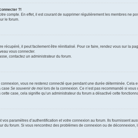
 connecter ?!
votre compte. En effet, il est courant de supprimer régulièrement les membres ne pos
ur le forum.
 récupéré, il peut facilement être réinitialisé. Pour ce faire, rendez vous sur la p
uveau vous connecter.
passe, contactez un administrateur du forum.
e connexion, vous ne resterez connecté que pendant une durée déterminée. Cela em
la case
Se souvenir de moi
lors de la connexion. Ce n’est pas recommandé si vous u
s cette case, cela signifie qu’un administrateur du forum a désactivé cette fonctionna
os paramètres d’authentification et votre connexion au forum. Ils fournissent aussi
teur du forum. Si vous rencontrez des problèmes de connexion ou de déconnexion, l