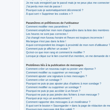
Je me suis enregistré par le passé mais je ne peux plus me connecter
J’ai perdu mon mot de passe !
Pourquoi suis-je automatiquement déconnecté ?
À quoi sert « Supprimer les cookies » ?
Paramètres et préférences de l’utilisateur
Comment modifier mes paramètres ?
Comment empêcher mon nom d’apparaître dans la liste des membres
Les heures ne sont pas correctes !
J’ai changé mon fuseau horaire et l’heure est toujours incorrecte !
Ma langue n’est pas dans la liste !
A quoi correspondent les images à proximité de mon nom d’utilisateur 
Comment puis-je afficher un avatar ?
Qu’est-ce que mon rang et comment le modifier ?
Lorsque je clique sur le lien
courriel
d’un membre, on me demande de m
Problèmes liés à la publication de messages
Comment créer un nouveau sujet ou poster une réponse ?
Comment modifier ou supprimer un message ?
Comment ajouter une signature à mes messages ?
Comment créer un sondage ?
Pourquoi ne puis-je pas ajouter plus d’options à mon sondage ?
Comment modifier ou supprimer un sondage ?
Pourquoi ne puis-je pas accéder à un forum ?
Pourquoi ne puis-je pas joindre des fichiers à mon message ?
Pourquoi ai-je reçu un avertissement ?
Comment rapporter des messages à un modérateur ?
À quoi sert le bouton « Sauvegarder » dans la page de rédaction de 
Pourquoi mon message doit être validé ?