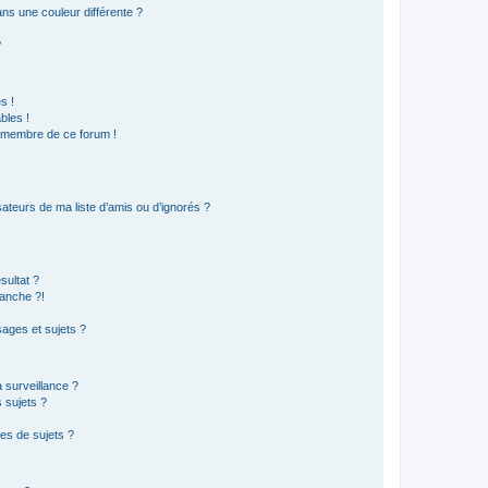
s une couleur différente ?
?
s !
bles !
n membre de ce forum !
ateurs de ma liste d’amis ou d’ignorés ?
sultat ?
anche ?!
ages et sujets ?
a surveillance ?
 sujets ?
es de sujets ?