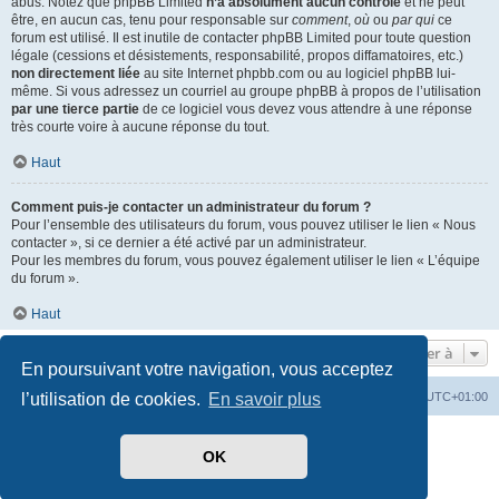
abus. Notez que phpBB Limited
n’a absolument aucun contrôle
et ne peut
être, en aucun cas, tenu pour responsable sur
comment
,
où
ou
par qui
ce
forum est utilisé. Il est inutile de contacter phpBB Limited pour toute question
légale (cessions et désistements, responsabilité, propos diffamatoires, etc.)
non directement liée
au site Internet phpbb.com ou au logiciel phpBB lui-
même. Si vous adressez un courriel au groupe phpBB à propos de l’utilisation
par une tierce partie
de ce logiciel vous devez vous attendre à une réponse
très courte voire à aucune réponse du tout.
Haut
Comment puis-je contacter un administrateur du forum ?
Pour l’ensemble des utilisateurs du forum, vous pouvez utiliser le lien « Nous
contacter », si ce dernier a été activé par un administrateur.
Pour les membres du forum, vous pouvez également utiliser le lien « L’équipe
du forum ».
Haut
Aller à
En poursuivant votre navigation, vous acceptez
Index du forum
Heures au format
UTC+01:00
l’utilisation de cookies.
En savoir plus
Développé par
phpBB
® Forum Software © phpBB Limited
OK
Traduit par
phpBB-fr.com
Style par
Side-car club Français
Confidentialité
|
Conditions