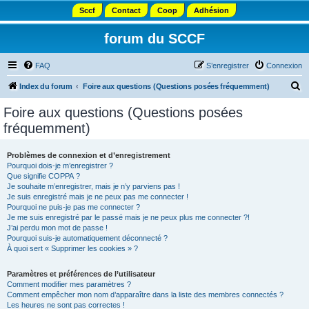
Sccf
Contact
Coop
Adhésion
forum du SCCF
FAQ
S’enregistrer
Connexion
R
Index du forum
Foire aux questions (Questions posées fréquemment)
e
Foire aux questions (Questions posées
c
fréquemment)
h
e
Problèmes de connexion et d’enregistrement
Pourquoi dois-je m’enregistrer ?
r
Que signifie COPPA ?
c
Je souhaite m’enregistrer, mais je n’y parviens pas !
Je suis enregistré mais je ne peux pas me connecter !
h
Pourquoi ne puis-je pas me connecter ?
Je me suis enregistré par le passé mais je ne peux plus me connecter ?!
e
J’ai perdu mon mot de passe !
r
Pourquoi suis-je automatiquement déconnecté ?
À quoi sert « Supprimer les cookies » ?
Paramètres et préférences de l’utilisateur
Comment modifier mes paramètres ?
Comment empêcher mon nom d’apparaître dans la liste des membres connectés ?
Les heures ne sont pas correctes !