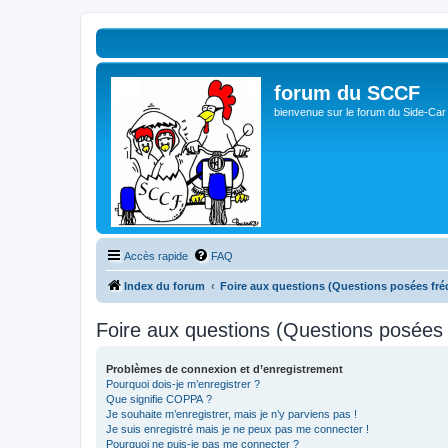
forum du SCCF
bienvenue sur le forum du Side-Car
Accès rapide
FAQ
Index du forum
Foire aux questions (Questions posées f
Foire aux questions (Questions posée
Problèmes de connexion et d’enregistrement
Pourquoi dois-je m’enregistrer ?
Que signifie COPPA ?
Je souhaite m’enregistrer, mais je n’y parviens pas !
Je suis enregistré mais je ne peux pas me connecter !
Pourquoi ne puis-je pas me connecter ?