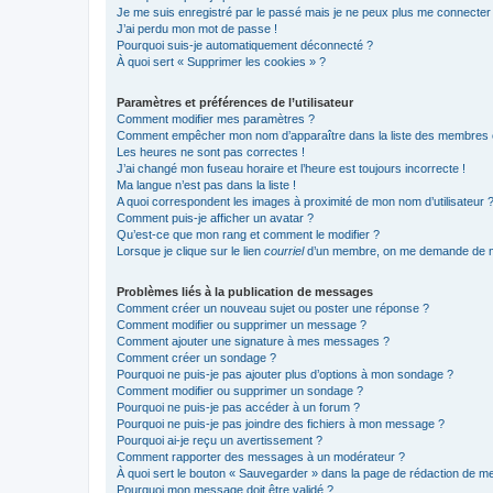
Je me suis enregistré par le passé mais je ne peux plus me connecter
J’ai perdu mon mot de passe !
Pourquoi suis-je automatiquement déconnecté ?
À quoi sert « Supprimer les cookies » ?
Paramètres et préférences de l’utilisateur
Comment modifier mes paramètres ?
Comment empêcher mon nom d’apparaître dans la liste des membres
Les heures ne sont pas correctes !
J’ai changé mon fuseau horaire et l’heure est toujours incorrecte !
Ma langue n’est pas dans la liste !
A quoi correspondent les images à proximité de mon nom d’utilisateur 
Comment puis-je afficher un avatar ?
Qu’est-ce que mon rang et comment le modifier ?
Lorsque je clique sur le lien
courriel
d’un membre, on me demande de m
Problèmes liés à la publication de messages
Comment créer un nouveau sujet ou poster une réponse ?
Comment modifier ou supprimer un message ?
Comment ajouter une signature à mes messages ?
Comment créer un sondage ?
Pourquoi ne puis-je pas ajouter plus d’options à mon sondage ?
Comment modifier ou supprimer un sondage ?
Pourquoi ne puis-je pas accéder à un forum ?
Pourquoi ne puis-je pas joindre des fichiers à mon message ?
Pourquoi ai-je reçu un avertissement ?
Comment rapporter des messages à un modérateur ?
À quoi sert le bouton « Sauvegarder » dans la page de rédaction de 
Pourquoi mon message doit être validé ?