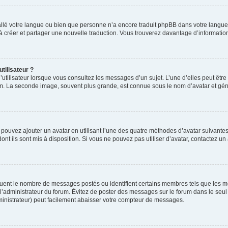
nstallé votre langue ou bien que personne n’a encore traduit phpBB dans votre lang
s à créer et partager une nouvelle traduction. Vous trouverez davantage d’information
tilisateur ?
utilisateur lorsque vous consultez les messages d’un sujet. L’une d’elles peut êtr
rum. La seconde image, souvent plus grande, est connue sous le nom d’avatar et 
s pouvez ajouter un avatar en utilisant l’une des quatre méthodes d’avatar suivantes 
ont ils sont mis à disposition. Si vous ne pouvez pas utiliser d’avatar, contactez un
iquent le nombre de messages postés ou identifient certains membres tels que les 
ar l’administrateur du forum. Évitez de poster des messages sur le forum dans le seu
ministrateur) peut facilement abaisser votre compteur de messages.