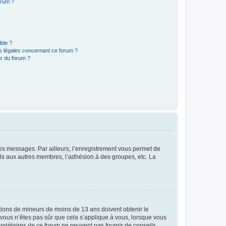
orum ?
ible ?
ns légales concernant ce forum ?
r du forum ?
 des messages. Par ailleurs, l’enregistrement vous permet de
els aux autres membres, l’adhésion à des groupes, etc. La
mations de mineurs de moins de 13 ans doivent obtenir le
i vous n’êtes pas sûr que cela s’applique à vous, lorsque vous
opriétaires de ce forum ne peuvent pas fournir de conseils