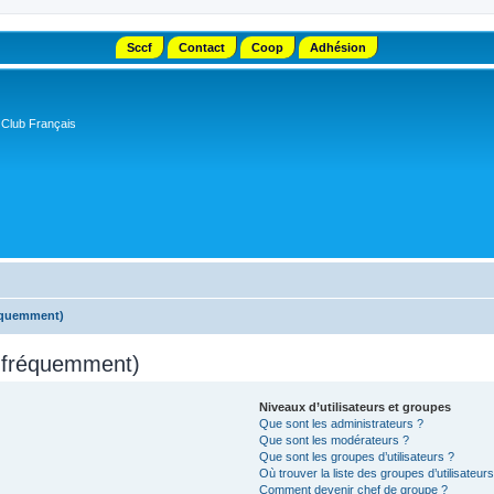
Sccf
Contact
Coop
Adhésion
 Club Français
réquemment)
s fréquemment)
Niveaux d’utilisateurs et groupes
Que sont les administrateurs ?
Que sont les modérateurs ?
Que sont les groupes d’utilisateurs ?
Où trouver la liste des groupes d’utilisateur
Comment devenir chef de groupe ?