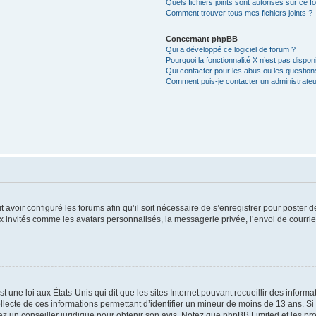
Quels fichiers joints sont autorisés sur ce f
Comment trouver tous mes fichiers joints ?
Concernant phpBB
Qui a développé ce logiciel de forum ?
Pourquoi la fonctionnalité X n’est pas dispon
Qui contacter pour les abus ou les questio
Comment puis-je contacter un administrateu
t avoir configuré les forums afin qu’il soit nécessaire de s’enregistrer pour poster
x invités comme les avatars personnalisés, la messagerie privée, l’envoi de courri
t une loi aux États-Unis qui dit que les sites Internet pouvant recueillir des infor
ollecte de ces informations permettant d’identifier un mineur de moins de 13 ans. S
tez un conseiller juridique pour obtenir son avis. Notez que phpBB Limited et les pr