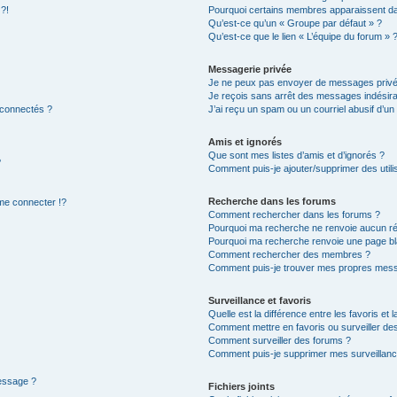
 ?!
Pourquoi certains membres apparaissent dan
Qu’est-ce qu’un « Groupe par défaut » ?
Qu’est-ce que le lien « L’équipe du forum » 
Messagerie privée
Je ne peux pas envoyer de messages privé
Je reçois sans arrêt des messages indésira
 connectés ?
J’ai reçu un spam ou un courriel abusif d’u
Amis et ignorés
Que sont mes listes d’amis et d’ignorés ?
?
Comment puis-je ajouter/supprimer des utilis
Recherche dans les forums
e connecter !?
Comment rechercher dans les forums ?
Pourquoi ma recherche ne renvoie aucun ré
Pourquoi ma recherche renvoie une page bl
Comment rechercher des membres ?
Comment puis-je trouver mes propres mess
Surveillance et favoris
Quelle est la différence entre les favoris et l
Comment mettre en favoris ou surveiller des
Comment surveiller des forums ?
Comment puis-je supprimer mes surveillanc
message ?
Fichiers joints