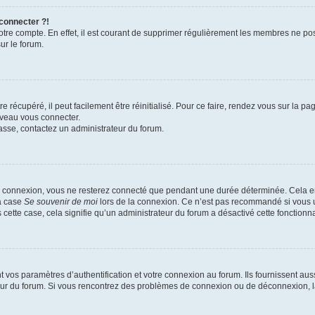
 connecter ?!
votre compte. En effet, il est courant de supprimer régulièrement les membres ne pos
ur le forum.
 récupéré, il peut facilement être réinitialisé. Pour ce faire, rendez vous sur la p
uveau vous connecter.
passe, contactez un administrateur du forum.
e connexion, vous ne resterez connecté que pendant une durée déterminée. Cela em
la case
Se souvenir de moi
lors de la connexion. Ce n’est pas recommandé si vous u
s cette case, cela signifie qu’un administrateur du forum a désactivé cette fonctionna
os paramètres d’authentification et votre connexion au forum. Ils fournissent aussi
teur du forum. Si vous rencontrez des problèmes de connexion ou de déconnexion, l