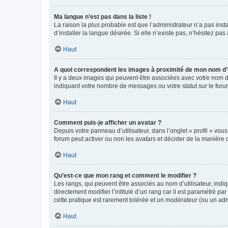
Ma langue n’est pas dans la liste !
La raison la plus probable est que l’administrateur n’a pas i
d’installer la langue désirée. Si elle n’existe pas, n’hésitez pa
Haut
A quoi correspondent les images à proximité de mon nom d’u
Il y a deux images qui peuvent être associées avec votre nom d’
indiquant votre nombre de messages ou votre statut sur le fo
Haut
Comment puis-je afficher un avatar ?
Depuis votre panneau d’utilisateur, dans l’onglet « profil » vou
forum peut activer ou non les avatars et décider de la manière d
Haut
Qu’est-ce que mon rang et comment le modifier ?
Les rangs, qui peuvent être associés au nom d’utilisateur, ind
directement modifier l’intitulé d’un rang car il est paramétré p
cette pratique est rarement tolérée et un modérateur (ou un ad
Haut