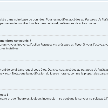
ockés dans notre base de données. Pour les modifier, accédez au
Panneau de l’util
 permettra de modifier tous les paramètres et préférences de votre compte.
s membres connectés ?
forum », vous trouverez l’option
Masquer ma présence en ligne
. Si vous l’activez, 
es invisibles.
ifférent de celui dans lequel vous êtes. Dans ce cas, accédez au
panneau de l’utilisa
ney, etc.). Notez que la modification du fuseau horaire, comme la plupart des para
ecte !
aire et que l’heure est toujours incorrecte, il se peut que le serveur ne soit pas à