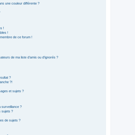
s une couleur différente ?
?
s !
bles !
n membre de ce forum !
ateurs de ma liste d’amis ou d’ignorés ?
sultat ?
anche ?!
ages et sujets ?
a surveillance ?
 sujets ?
es de sujets ?