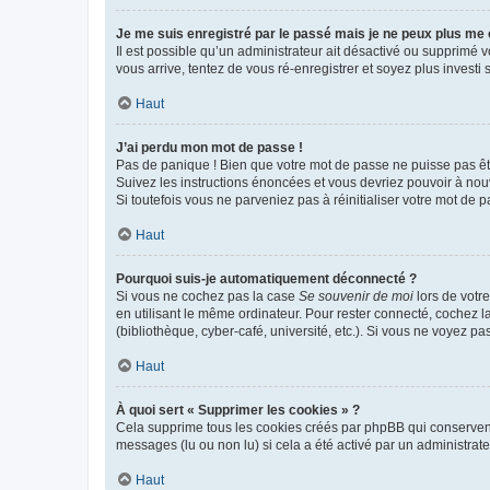
Je me suis enregistré par le passé mais je ne peux plus me
Il est possible qu’un administrateur ait désactivé ou supprimé 
vous arrive, tentez de vous ré-enregistrer et soyez plus investi s
Haut
J’ai perdu mon mot de passe !
Pas de panique ! Bien que votre mot de passe ne puisse pas être
Suivez les instructions énoncées et vous devriez pouvoir à no
Si toutefois vous ne parveniez pas à réinitialiser votre mot de 
Haut
Pourquoi suis-je automatiquement déconnecté ?
Si vous ne cochez pas la case
Se souvenir de moi
lors de votr
en utilisant le même ordinateur. Pour rester connecté, cochez 
(bibliothèque, cyber-café, université, etc.). Si vous ne voyez pa
Haut
À quoi sert « Supprimer les cookies » ?
Cela supprime tous les cookies créés par phpBB qui conservent v
messages (lu ou non lu) si cela a été activé par un administra
Haut