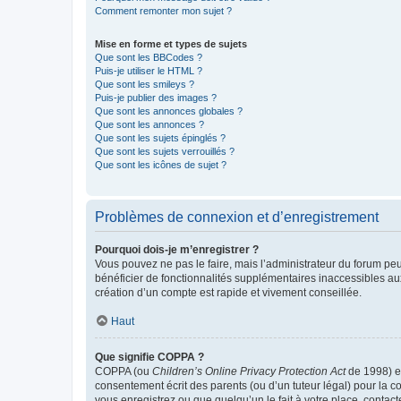
Comment remonter mon sujet ?
Mise en forme et types de sujets
Que sont les BBCodes ?
Puis-je utiliser le HTML ?
Que sont les smileys ?
Puis-je publier des images ?
Que sont les annonces globales ?
Que sont les annonces ?
Que sont les sujets épinglés ?
Que sont les sujets verrouillés ?
Que sont les icônes de sujet ?
Problèmes de connexion et d’enregistrement
Pourquoi dois-je m’enregistrer ?
Vous pouvez ne pas le faire, mais l’administrateur du forum peu
bénéficier de fonctionnalités supplémentaires inaccessibles au
création d’un compte est rapide et vivement conseillée.
Haut
Que signifie COPPA ?
COPPA (ou
Children’s Online Privacy Protection Act
de 1998) es
consentement écrit des parents (ou d’un tuteur légal) pour la c
vous enregistrez ou que quelqu’un le fait à votre place, contac