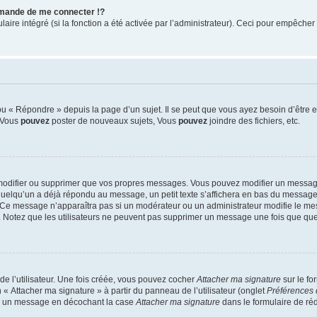
mande de me connecter !?
re intégré (si la fonction a été activée par l’administrateur). Ceci pour empêcher l’u
 « Répondre » depuis la page d’un sujet. Il se peut que vous ayez besoin d’être e
: Vous
pouvez
poster de nouveaux sujets, Vous
pouvez
joindre des fichiers, etc.
modifier ou supprimer que vos propres messages. Vous pouvez modifier un message
lqu’un a déjà répondu au message, un petit texte s’affichera en bas du message ind
n. Ce message n’apparaîtra pas si un modérateur ou un administrateur modifie le mes
ive. Notez que les utilisateurs ne peuvent pas supprimer un message une fois que qu
e l’utilisateur. Une fois créée, vous pouvez cocher
Attacher ma signature
sur le fo
 « Attacher ma signature » à partir du panneau de l’utilisateur (onglet
Préférences 
 à un message en décochant la case
Attacher ma signature
dans le formulaire de ré