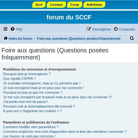
Sccf
Contact
Coop
Adhésion
forum du SCCF
FAQ
S’enregistrer
Connexion
R
Index du forum
Foire aux questions (Questions posées fréquemment)
e
Foire aux questions (Questions posées
c
fréquemment)
h
e
Problèmes de connexion et d’enregistrement
Pourquoi dois-je m’enregistrer ?
r
Que signifie COPPA ?
c
Je souhaite m’enregistrer, mais je n’y parviens pas !
Je suis enregistré mais je ne peux pas me connecter !
h
Pourquoi ne puis-je pas me connecter ?
Je me suis enregistré par le passé mais je ne peux plus me connecter ?!
e
J’ai perdu mon mot de passe !
r
Pourquoi suis-je automatiquement déconnecté ?
À quoi sert « Supprimer les cookies » ?
Paramètres et préférences de l’utilisateur
Comment modifier mes paramètres ?
Comment empêcher mon nom d’apparaître dans la liste des membres connectés ?
Les heures ne sont pas correctes !