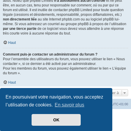
abus. Notez que phpBB Limited
n’a absolument aucun contrôle
et ne peut
être, en aucun cas, tenu pour responsable sur
comment
,
où
ou
par qui
ce
forum est utilisé. Il est inutile de contacter phpBB Limited pour toute question
légale (cessions et désistements, responsabilité, propos diffamatoires, etc.)
non directement liée
au site Internet phpbb.com ou au logiciel phpBB lui-
même. Si vous adressez un courriel au groupe phpBB à propos de l’utilisation
par une tierce partie
de ce logiciel vous devez vous attendre à une réponse
très courte voire à aucune réponse du tout.
Haut
Comment puis-je contacter un administrateur du forum ?
Pour l’ensemble des utilisateurs du forum, vous pouvez utiliser le lien « Nous
contacter », si ce dernier a été activé par un administrateur.
Pour les membres du forum, vous pouvez également utiliser le lien « L’équipe
du forum ».
Haut
Aller à
En poursuivant votre navigation, vous acceptez
Index du forum
Heures au format
UTC+01:00
l’utilisation de cookies.
En savoir plus
Développé par
phpBB
® Forum Software © phpBB Limited
OK
Traduit par
phpBB-fr.com
Style par
Side-car club Français
Confidentialité
|
Conditions