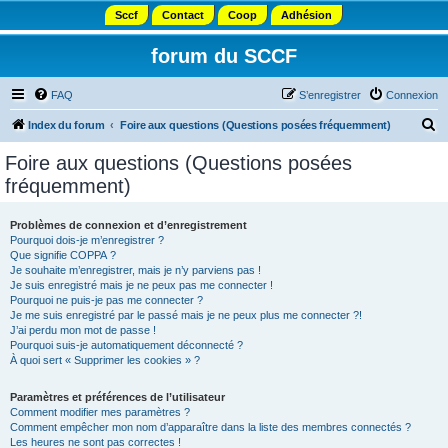
Sccf
Contact
Coop
Adhésion
forum du SCCF
FAQ
S’enregistrer
Connexion
R
Index du forum
Foire aux questions (Questions posées fréquemment)
e
Foire aux questions (Questions posées
c
fréquemment)
h
e
Problèmes de connexion et d’enregistrement
Pourquoi dois-je m’enregistrer ?
r
Que signifie COPPA ?
c
Je souhaite m’enregistrer, mais je n’y parviens pas !
Je suis enregistré mais je ne peux pas me connecter !
h
Pourquoi ne puis-je pas me connecter ?
Je me suis enregistré par le passé mais je ne peux plus me connecter ?!
e
J’ai perdu mon mot de passe !
r
Pourquoi suis-je automatiquement déconnecté ?
À quoi sert « Supprimer les cookies » ?
Paramètres et préférences de l’utilisateur
Comment modifier mes paramètres ?
Comment empêcher mon nom d’apparaître dans la liste des membres connectés ?
Les heures ne sont pas correctes !