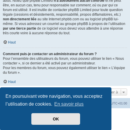
abus. Notez que phpBB Limited
n’a absolument aucun contrôle
et ne peut
être, en aucun cas, tenu pour responsable sur
comment
,
où
ou
par qui
ce
forum est utilisé. Il est inutile de contacter phpBB Limited pour toute question
légale (cessions et désistements, responsabilité, propos diffamatoires, etc.)
non directement liée
au site Internet phpbb.com ou au logiciel phpBB lui-
même. Si vous adressez un courriel au groupe phpBB à propos de l’utilisation
par une tierce partie
de ce logiciel vous devez vous attendre à une réponse
très courte voire à aucune réponse du tout.
Haut
Comment puis-je contacter un administrateur du forum ?
Pour l’ensemble des utilisateurs du forum, vous pouvez utiliser le lien « Nous
contacter », si ce dernier a été activé par un administrateur.
Pour les membres du forum, vous pouvez également utiliser le lien « L’équipe
du forum ».
Haut
Aller à
En poursuivant votre navigation, vous acceptez
Index du forum
Heures au format
UTC+01:00
l’utilisation de cookies.
En savoir plus
Développé par
phpBB
® Forum Software © phpBB Limited
OK
Traduit par
phpBB-fr.com
Style par
Side-car club Français
Confidentialité
|
Conditions