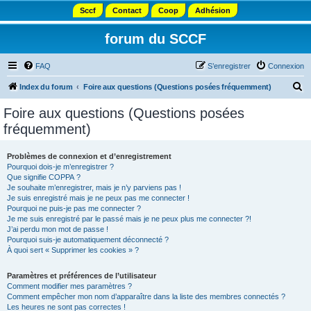
Sccf
Contact
Coop
Adhésion
forum du SCCF
FAQ
S’enregistrer
Connexion
R
Index du forum
Foire aux questions (Questions posées fréquemment)
e
Foire aux questions (Questions posées
c
fréquemment)
h
e
Problèmes de connexion et d’enregistrement
Pourquoi dois-je m’enregistrer ?
r
Que signifie COPPA ?
c
Je souhaite m’enregistrer, mais je n’y parviens pas !
Je suis enregistré mais je ne peux pas me connecter !
h
Pourquoi ne puis-je pas me connecter ?
Je me suis enregistré par le passé mais je ne peux plus me connecter ?!
e
J’ai perdu mon mot de passe !
r
Pourquoi suis-je automatiquement déconnecté ?
À quoi sert « Supprimer les cookies » ?
Paramètres et préférences de l’utilisateur
Comment modifier mes paramètres ?
Comment empêcher mon nom d’apparaître dans la liste des membres connectés ?
Les heures ne sont pas correctes !