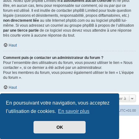
abus. Notez que phpBB Limited
n’a absolument aucun contrôle
et ne peut
être, en aucun cas, tenu pour responsable sur
comment
,
où
ou
par qui
ce
forum est utilisé. Il est inutile de contacter phpBB Limited pour toute question
légale (cessions et désistements, responsabilité, propos diffamatoires, etc.)
non directement liée
au site Internet phpbb.com ou au logiciel phpBB lui-
même. Si vous adressez un courriel au groupe phpBB à propos de l’utilisation
par une tierce partie
de ce logiciel vous devez vous attendre à une réponse
très courte voire à aucune réponse du tout.
Haut
Comment puis-je contacter un administrateur du forum ?
Pour l’ensemble des utilisateurs du forum, vous pouvez utiliser le lien « Nous
contacter », si ce dernier a été activé par un administrateur.
Pour les membres du forum, vous pouvez également utiliser le lien « L’équipe
du forum ».
Haut
Aller à
En poursuivant votre navigation, vous acceptez
Index du forum
Heures au format
UTC+01:00
l’utilisation de cookies.
En savoir plus
Développé par
phpBB
® Forum Software © phpBB Limited
OK
Traduit par
phpBB-fr.com
Style par
Side-car club Français
Confidentialité
|
Conditions