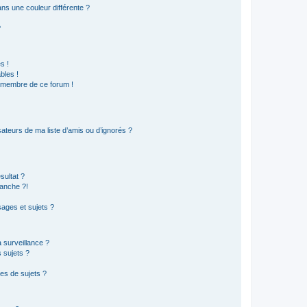
s une couleur différente ?
?
s !
bles !
n membre de ce forum !
ateurs de ma liste d’amis ou d’ignorés ?
sultat ?
anche ?!
ages et sujets ?
a surveillance ?
 sujets ?
es de sujets ?