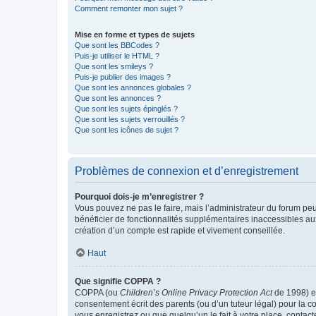
Comment remonter mon sujet ?
Mise en forme et types de sujets
Que sont les BBCodes ?
Puis-je utiliser le HTML ?
Que sont les smileys ?
Puis-je publier des images ?
Que sont les annonces globales ?
Que sont les annonces ?
Que sont les sujets épinglés ?
Que sont les sujets verrouillés ?
Que sont les icônes de sujet ?
Problèmes de connexion et d’enregistrement
Pourquoi dois-je m’enregistrer ?
Vous pouvez ne pas le faire, mais l’administrateur du forum peu
bénéficier de fonctionnalités supplémentaires inaccessibles au
création d’un compte est rapide et vivement conseillée.
Haut
Que signifie COPPA ?
COPPA (ou
Children’s Online Privacy Protection Act
de 1998) es
consentement écrit des parents (ou d’un tuteur légal) pour la c
vous enregistrez ou que quelqu’un le fait à votre place, contac