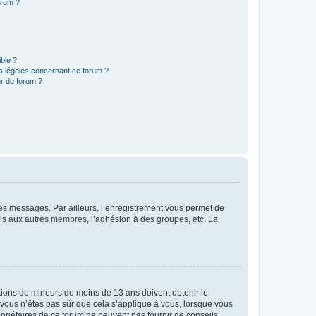
orum ?
ible ?
ns légales concernant ce forum ?
r du forum ?
 des messages. Par ailleurs, l’enregistrement vous permet de
els aux autres membres, l’adhésion à des groupes, etc. La
mations de mineurs de moins de 13 ans doivent obtenir le
i vous n’êtes pas sûr que cela s’applique à vous, lorsque vous
opriétaires de ce forum ne peuvent pas fournir de conseils