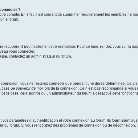
 connecter ?!
votre compte. En effet, il est courant de supprimer régulièrement les membres ne pos
ur le forum.
 récupéré, il peut facilement être réinitialisé. Pour ce faire, rendez vous sur la p
uveau vous connecter.
passe, contactez un administrateur du forum.
e connexion, vous ne resterez connecté que pendant une durée déterminée. Cela em
la case
Se souvenir de moi
lors de la connexion. Ce n’est pas recommandé si vous u
s cette case, cela signifie qu’un administrateur du forum a désactivé cette fonctionna
os paramètres d’authentification et votre connexion au forum. Ils fournissent aussi
teur du forum. Si vous rencontrez des problèmes de connexion ou de déconnexion, l