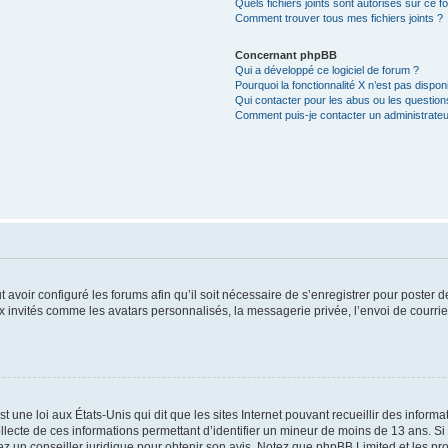
Quels fichiers joints sont autorisés sur ce f
Comment trouver tous mes fichiers joints ?
Concernant phpBB
Qui a développé ce logiciel de forum ?
Pourquoi la fonctionnalité X n’est pas dispon
Qui contacter pour les abus ou les questio
Comment puis-je contacter un administrateu
t avoir configuré les forums afin qu’il soit nécessaire de s’enregistrer pour poster
x invités comme les avatars personnalisés, la messagerie privée, l’envoi de courri
t une loi aux États-Unis qui dit que les sites Internet pouvant recueillir des infor
ollecte de ces informations permettant d’identifier un mineur de moins de 13 ans. S
tez un conseiller juridique pour obtenir son avis. Notez que phpBB Limited et les pr