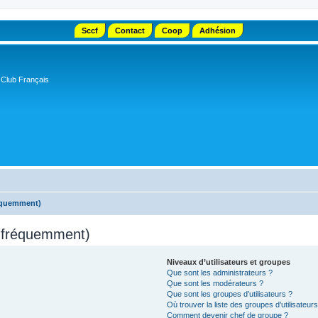
Sccf
Contact
Coop
Adhésion
 Club Français
réquemment)
s fréquemment)
Niveaux d’utilisateurs et groupes
Que sont les administrateurs ?
Que sont les modérateurs ?
Que sont les groupes d’utilisateurs ?
Où trouver la liste des groupes d’utilisateur
Comment devenir chef de groupe ?