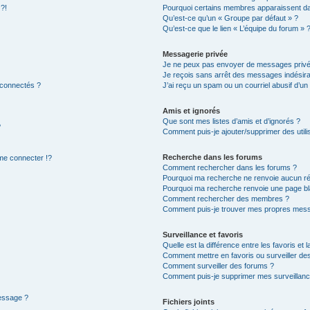
 ?!
Pourquoi certains membres apparaissent dan
Qu’est-ce qu’un « Groupe par défaut » ?
Qu’est-ce que le lien « L’équipe du forum » 
Messagerie privée
Je ne peux pas envoyer de messages privé
Je reçois sans arrêt des messages indésira
 connectés ?
J’ai reçu un spam ou un courriel abusif d’u
Amis et ignorés
Que sont mes listes d’amis et d’ignorés ?
?
Comment puis-je ajouter/supprimer des utilis
Recherche dans les forums
e connecter !?
Comment rechercher dans les forums ?
Pourquoi ma recherche ne renvoie aucun ré
Pourquoi ma recherche renvoie une page bl
Comment rechercher des membres ?
Comment puis-je trouver mes propres mess
Surveillance et favoris
Quelle est la différence entre les favoris et l
Comment mettre en favoris ou surveiller des
Comment surveiller des forums ?
Comment puis-je supprimer mes surveillanc
message ?
Fichiers joints