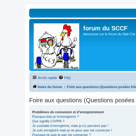
forum du SCCF
bienvenue sur le forum du Side-Car
Accès rapide
FAQ
Index du forum
Foire aux questions (Questions posées f
Foire aux questions (Questions posée
Problèmes de connexion et d’enregistrement
Pourquoi dois-je m’enregistrer ?
Que signifie COPPA ?
Je souhaite m’enregistrer, mais je n’y parviens pas !
Je suis enregistré mais je ne peux pas me connecter !
Pourquoi ne puis-je pas me connecter ?