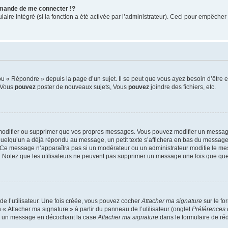
mande de me connecter !?
re intégré (si la fonction a été activée par l’administrateur). Ceci pour empêcher l’u
 « Répondre » depuis la page d’un sujet. Il se peut que vous ayez besoin d’être e
: Vous
pouvez
poster de nouveaux sujets, Vous
pouvez
joindre des fichiers, etc.
modifier ou supprimer que vos propres messages. Vous pouvez modifier un message
lqu’un a déjà répondu au message, un petit texte s’affichera en bas du message ind
n. Ce message n’apparaîtra pas si un modérateur ou un administrateur modifie le mes
ive. Notez que les utilisateurs ne peuvent pas supprimer un message une fois que qu
e l’utilisateur. Une fois créée, vous pouvez cocher
Attacher ma signature
sur le fo
 « Attacher ma signature » à partir du panneau de l’utilisateur (onglet
Préférences 
 à un message en décochant la case
Attacher ma signature
dans le formulaire de ré