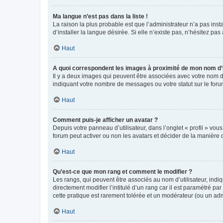
Ma langue n’est pas dans la liste !
La raison la plus probable est que l’administrateur n’a pas i
d’installer la langue désirée. Si elle n’existe pas, n’hésitez pa
Haut
A quoi correspondent les images à proximité de mon nom d’u
Il y a deux images qui peuvent être associées avec votre nom d’
indiquant votre nombre de messages ou votre statut sur le fo
Haut
Comment puis-je afficher un avatar ?
Depuis votre panneau d’utilisateur, dans l’onglet « profil » vou
forum peut activer ou non les avatars et décider de la manière d
Haut
Qu’est-ce que mon rang et comment le modifier ?
Les rangs, qui peuvent être associés au nom d’utilisateur, ind
directement modifier l’intitulé d’un rang car il est paramétré p
cette pratique est rarement tolérée et un modérateur (ou un ad
Haut