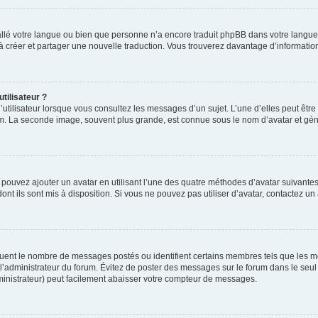
nstallé votre langue ou bien que personne n’a encore traduit phpBB dans votre lang
s à créer et partager une nouvelle traduction. Vous trouverez davantage d’information
tilisateur ?
utilisateur lorsque vous consultez les messages d’un sujet. L’une d’elles peut êtr
rum. La seconde image, souvent plus grande, est connue sous le nom d’avatar et 
s pouvez ajouter un avatar en utilisant l’une des quatre méthodes d’avatar suivantes 
ont ils sont mis à disposition. Si vous ne pouvez pas utiliser d’avatar, contactez un
iquent le nombre de messages postés ou identifient certains membres tels que les 
ar l’administrateur du forum. Évitez de poster des messages sur le forum dans le seu
ministrateur) peut facilement abaisser votre compteur de messages.