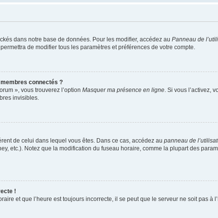
ockés dans notre base de données. Pour les modifier, accédez au
Panneau de l’util
 permettra de modifier tous les paramètres et préférences de votre compte.
s membres connectés ?
forum », vous trouverez l’option
Masquer ma présence en ligne
. Si vous l’activez, 
es invisibles.
ifférent de celui dans lequel vous êtes. Dans ce cas, accédez au
panneau de l’utilisa
ney, etc.). Notez que la modification du fuseau horaire, comme la plupart des para
ecte !
aire et que l’heure est toujours incorrecte, il se peut que le serveur ne soit pas à