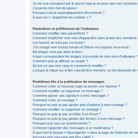
Je me suis enregistré par le passé mais je ne peux plus me connecter
J’ai perdu mon mot de passe !
Pourquoi suis-je automatiquement déconnecté ?
À quoi sert « Supprimer les cookies » ?
Paramètres et préférences de l’utilisateur
Comment modifier mes paramètres ?
Comment empêcher mon nom d’apparaître dans la liste des membres
Les heures ne sont pas correctes !
J’ai changé mon fuseau horaire et l’heure est toujours incorrecte !
Ma langue n’est pas dans la liste !
A quoi correspondent les images à proximité de mon nom d’utilisateur 
Comment puis-je afficher un avatar ?
Qu’est-ce que mon rang et comment le modifier ?
Lorsque je clique sur le lien
courriel
d’un membre, on me demande de m
Problèmes liés à la publication de messages
Comment créer un nouveau sujet ou poster une réponse ?
Comment modifier ou supprimer un message ?
Comment ajouter une signature à mes messages ?
Comment créer un sondage ?
Pourquoi ne puis-je pas ajouter plus d’options à mon sondage ?
Comment modifier ou supprimer un sondage ?
Pourquoi ne puis-je pas accéder à un forum ?
Pourquoi ne puis-je pas joindre des fichiers à mon message ?
Pourquoi ai-je reçu un avertissement ?
Comment rapporter des messages à un modérateur ?
À quoi sert le bouton « Sauvegarder » dans la page de rédaction de 
Pourquoi mon message doit être validé ?