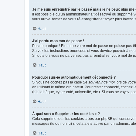
Je me suis enregistré par le passé mais je ne peux plus me
Il est possible qu’un administrateur ait désactivé ou supprimé 
vous arrive, tentez de vous ré-enregistrer et soyez plus investi s
Haut
J’ai perdu mon mot de passe !
Pas de panique ! Bien que votre mot de passe ne puisse pas être
Suivez les instructions énoncées et vous devriez pouvoir à no
Si toutefois vous ne parveniez pas à réinitialiser votre mot de 
Haut
Pourquoi suis-je automatiquement déconnecté ?
Si vous ne cochez pas la case
Se souvenir de moi
lors de votr
en utilisant le même ordinateur. Pour rester connecté, cochez 
(bibliothèque, cyber-café, université, etc.). Si vous ne voyez pa
Haut
À quoi sert « Supprimer les cookies » ?
Cela supprime tous les cookies créés par phpBB qui conservent v
messages (lu ou non lu) si cela a été activé par un administra
Haut