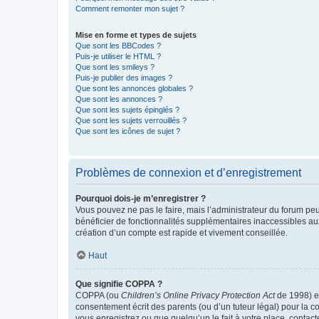
Comment remonter mon sujet ?
Mise en forme et types de sujets
Que sont les BBCodes ?
Puis-je utiliser le HTML ?
Que sont les smileys ?
Puis-je publier des images ?
Que sont les annonces globales ?
Que sont les annonces ?
Que sont les sujets épinglés ?
Que sont les sujets verrouillés ?
Que sont les icônes de sujet ?
Problèmes de connexion et d’enregistrement
Pourquoi dois-je m’enregistrer ?
Vous pouvez ne pas le faire, mais l’administrateur du forum peu
bénéficier de fonctionnalités supplémentaires inaccessibles au
création d’un compte est rapide et vivement conseillée.
Haut
Que signifie COPPA ?
COPPA (ou
Children’s Online Privacy Protection Act
de 1998) es
consentement écrit des parents (ou d’un tuteur légal) pour la c
vous enregistrez ou que quelqu’un le fait à votre place, contac