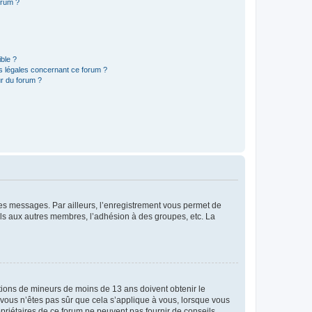
orum ?
ible ?
ns légales concernant ce forum ?
r du forum ?
 des messages. Par ailleurs, l’enregistrement vous permet de
els aux autres membres, l’adhésion à des groupes, etc. La
mations de mineurs de moins de 13 ans doivent obtenir le
i vous n’êtes pas sûr que cela s’applique à vous, lorsque vous
opriétaires de ce forum ne peuvent pas fournir de conseils