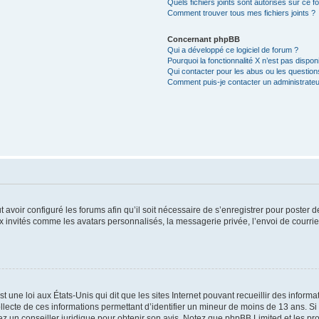
Quels fichiers joints sont autorisés sur ce f
Comment trouver tous mes fichiers joints ?
Concernant phpBB
Qui a développé ce logiciel de forum ?
Pourquoi la fonctionnalité X n’est pas dispon
Qui contacter pour les abus ou les questio
Comment puis-je contacter un administrateu
t avoir configuré les forums afin qu’il soit nécessaire de s’enregistrer pour poster
x invités comme les avatars personnalisés, la messagerie privée, l’envoi de courri
t une loi aux États-Unis qui dit que les sites Internet pouvant recueillir des infor
ollecte de ces informations permettant d’identifier un mineur de moins de 13 ans. S
tez un conseiller juridique pour obtenir son avis. Notez que phpBB Limited et les pr