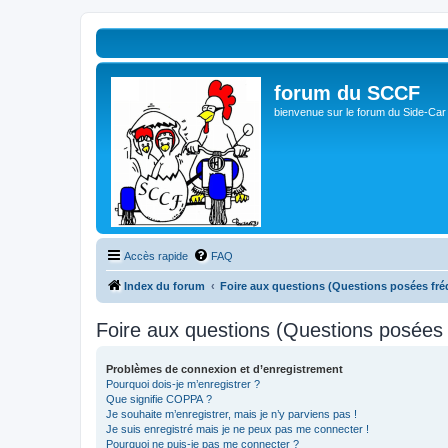
forum du SCCF
bienvenue sur le forum du Side-Car
Accès rapide
FAQ
Index du forum
Foire aux questions (Questions posées f
Foire aux questions (Questions posée
Problèmes de connexion et d’enregistrement
Pourquoi dois-je m’enregistrer ?
Que signifie COPPA ?
Je souhaite m’enregistrer, mais je n’y parviens pas !
Je suis enregistré mais je ne peux pas me connecter !
Pourquoi ne puis-je pas me connecter ?