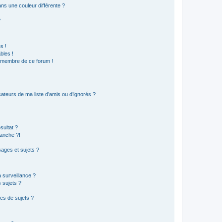
s une couleur différente ?
?
s !
bles !
n membre de ce forum !
ateurs de ma liste d’amis ou d’ignorés ?
sultat ?
anche ?!
ages et sujets ?
a surveillance ?
 sujets ?
es de sujets ?