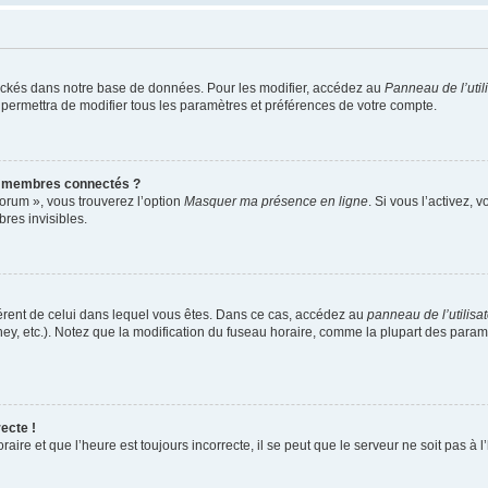
ockés dans notre base de données. Pour les modifier, accédez au
Panneau de l’util
 permettra de modifier tous les paramètres et préférences de votre compte.
s membres connectés ?
forum », vous trouverez l’option
Masquer ma présence en ligne
. Si vous l’activez, 
es invisibles.
ifférent de celui dans lequel vous êtes. Dans ce cas, accédez au
panneau de l’utilisa
ney, etc.). Notez que la modification du fuseau horaire, comme la plupart des para
ecte !
aire et que l’heure est toujours incorrecte, il se peut que le serveur ne soit pas à