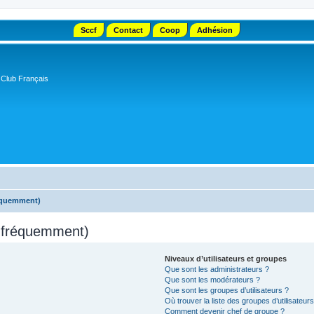
Sccf
Contact
Coop
Adhésion
 Club Français
réquemment)
s fréquemment)
Niveaux d’utilisateurs et groupes
Que sont les administrateurs ?
Que sont les modérateurs ?
Que sont les groupes d’utilisateurs ?
Où trouver la liste des groupes d’utilisateur
Comment devenir chef de groupe ?