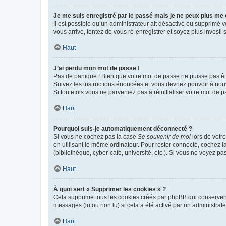
Je me suis enregistré par le passé mais je ne peux plus me
Il est possible qu’un administrateur ait désactivé ou supprimé 
vous arrive, tentez de vous ré-enregistrer et soyez plus investi s
Haut
J’ai perdu mon mot de passe !
Pas de panique ! Bien que votre mot de passe ne puisse pas être
Suivez les instructions énoncées et vous devriez pouvoir à no
Si toutefois vous ne parveniez pas à réinitialiser votre mot de 
Haut
Pourquoi suis-je automatiquement déconnecté ?
Si vous ne cochez pas la case
Se souvenir de moi
lors de votr
en utilisant le même ordinateur. Pour rester connecté, cochez 
(bibliothèque, cyber-café, université, etc.). Si vous ne voyez pa
Haut
À quoi sert « Supprimer les cookies » ?
Cela supprime tous les cookies créés par phpBB qui conservent v
messages (lu ou non lu) si cela a été activé par un administra
Haut