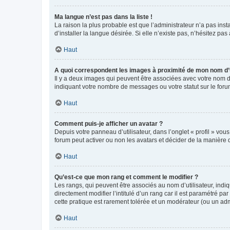
Ma langue n’est pas dans la liste !
La raison la plus probable est que l’administrateur n’a pas i
d’installer la langue désirée. Si elle n’existe pas, n’hésitez pa
Haut
A quoi correspondent les images à proximité de mon nom d’u
Il y a deux images qui peuvent être associées avec votre nom d’
indiquant votre nombre de messages ou votre statut sur le fo
Haut
Comment puis-je afficher un avatar ?
Depuis votre panneau d’utilisateur, dans l’onglet « profil » vou
forum peut activer ou non les avatars et décider de la manière d
Haut
Qu’est-ce que mon rang et comment le modifier ?
Les rangs, qui peuvent être associés au nom d’utilisateur, ind
directement modifier l’intitulé d’un rang car il est paramétré p
cette pratique est rarement tolérée et un modérateur (ou un ad
Haut