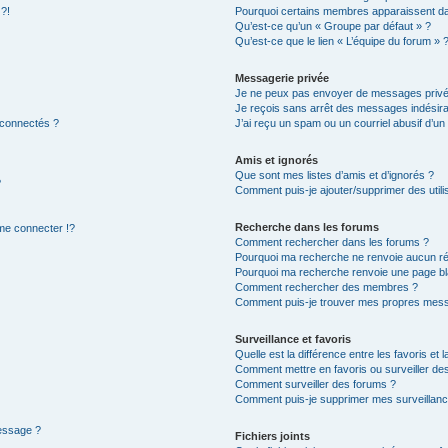
 ?!
Pourquoi certains membres apparaissent dan
Qu’est-ce qu’un « Groupe par défaut » ?
Qu’est-ce que le lien « L’équipe du forum » 
Messagerie privée
Je ne peux pas envoyer de messages privé
Je reçois sans arrêt des messages indésira
 connectés ?
J’ai reçu un spam ou un courriel abusif d’u
Amis et ignorés
Que sont mes listes d’amis et d’ignorés ?
?
Comment puis-je ajouter/supprimer des utilis
Recherche dans les forums
e connecter !?
Comment rechercher dans les forums ?
Pourquoi ma recherche ne renvoie aucun ré
Pourquoi ma recherche renvoie une page bl
Comment rechercher des membres ?
Comment puis-je trouver mes propres mess
Surveillance et favoris
Quelle est la différence entre les favoris et l
Comment mettre en favoris ou surveiller des
Comment surveiller des forums ?
Comment puis-je supprimer mes surveillanc
message ?
Fichiers joints