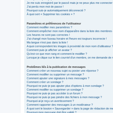
Je me suis enregistré par le passé mais je ne peux plus me connecter
J’ai perdu mon mot de passe !
Pourquoi suis-je automatiquement déconnecté ?
À quoi sert « Supprimer les cookies » ?
Paramètres et préférences de l’utilisateur
Comment modifier mes paramètres ?
Comment empêcher mon nom d’apparaître dans la liste des membres
Les heures ne sont pas correctes !
J’ai changé mon fuseau horaire et l’heure est toujours incorrecte !
Ma langue n’est pas dans la liste !
A quoi correspondent les images à proximité de mon nom d’utilisateur 
Comment puis-je afficher un avatar ?
Qu’est-ce que mon rang et comment le modifier ?
Lorsque je clique sur le lien
courriel
d’un membre, on me demande de m
Problèmes liés à la publication de messages
Comment créer un nouveau sujet ou poster une réponse ?
Comment modifier ou supprimer un message ?
Comment ajouter une signature à mes messages ?
Comment créer un sondage ?
Pourquoi ne puis-je pas ajouter plus d’options à mon sondage ?
Comment modifier ou supprimer un sondage ?
Pourquoi ne puis-je pas accéder à un forum ?
Pourquoi ne puis-je pas joindre des fichiers à mon message ?
Pourquoi ai-je reçu un avertissement ?
Comment rapporter des messages à un modérateur ?
À quoi sert le bouton « Sauvegarder » dans la page de rédaction de 
Pourquoi mon message doit être validé ?