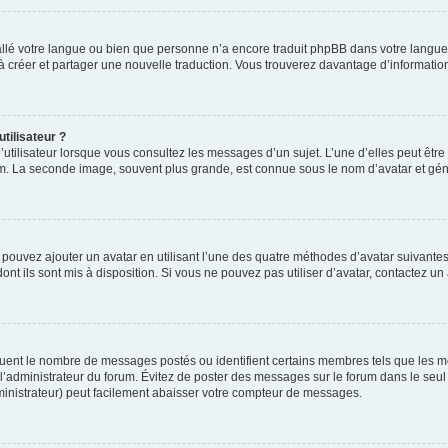
nstallé votre langue ou bien que personne n’a encore traduit phpBB dans votre lang
s à créer et partager une nouvelle traduction. Vous trouverez davantage d’information
tilisateur ?
utilisateur lorsque vous consultez les messages d’un sujet. L’une d’elles peut êtr
rum. La seconde image, souvent plus grande, est connue sous le nom d’avatar et 
s pouvez ajouter un avatar en utilisant l’une des quatre méthodes d’avatar suivantes 
ont ils sont mis à disposition. Si vous ne pouvez pas utiliser d’avatar, contactez un
iquent le nombre de messages postés ou identifient certains membres tels que les 
ar l’administrateur du forum. Évitez de poster des messages sur le forum dans le seu
ministrateur) peut facilement abaisser votre compteur de messages.