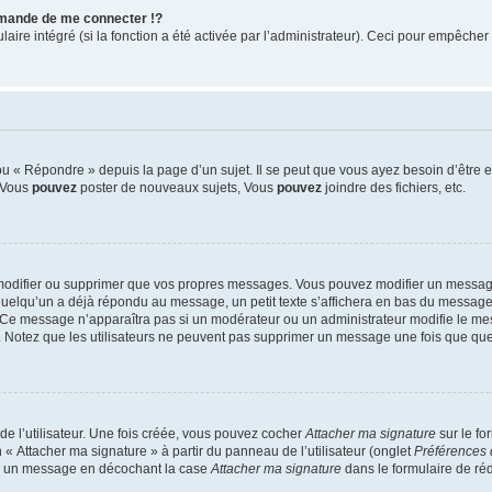
mande de me connecter !?
re intégré (si la fonction a été activée par l’administrateur). Ceci pour empêcher l’u
 « Répondre » depuis la page d’un sujet. Il se peut que vous ayez besoin d’être e
: Vous
pouvez
poster de nouveaux sujets, Vous
pouvez
joindre des fichiers, etc.
modifier ou supprimer que vos propres messages. Vous pouvez modifier un message
lqu’un a déjà répondu au message, un petit texte s’affichera en bas du message ind
n. Ce message n’apparaîtra pas si un modérateur ou un administrateur modifie le mes
ive. Notez que les utilisateurs ne peuvent pas supprimer un message une fois que qu
e l’utilisateur. Une fois créée, vous pouvez cocher
Attacher ma signature
sur le fo
 « Attacher ma signature » à partir du panneau de l’utilisateur (onglet
Préférences 
 à un message en décochant la case
Attacher ma signature
dans le formulaire de ré