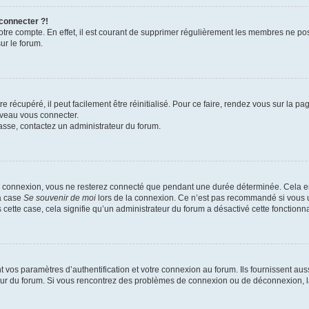
 connecter ?!
votre compte. En effet, il est courant de supprimer régulièrement les membres ne pos
ur le forum.
 récupéré, il peut facilement être réinitialisé. Pour ce faire, rendez vous sur la p
uveau vous connecter.
passe, contactez un administrateur du forum.
e connexion, vous ne resterez connecté que pendant une durée déterminée. Cela em
la case
Se souvenir de moi
lors de la connexion. Ce n’est pas recommandé si vous u
s cette case, cela signifie qu’un administrateur du forum a désactivé cette fonctionna
os paramètres d’authentification et votre connexion au forum. Ils fournissent aussi
teur du forum. Si vous rencontrez des problèmes de connexion ou de déconnexion, l