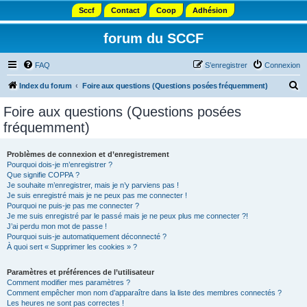
Sccf
Contact
Coop
Adhésion
forum du SCCF
FAQ
S’enregistrer
Connexion
R
Index du forum
Foire aux questions (Questions posées fréquemment)
e
Foire aux questions (Questions posées
c
fréquemment)
h
e
Problèmes de connexion et d’enregistrement
Pourquoi dois-je m’enregistrer ?
r
Que signifie COPPA ?
c
Je souhaite m’enregistrer, mais je n’y parviens pas !
Je suis enregistré mais je ne peux pas me connecter !
h
Pourquoi ne puis-je pas me connecter ?
Je me suis enregistré par le passé mais je ne peux plus me connecter ?!
e
J’ai perdu mon mot de passe !
r
Pourquoi suis-je automatiquement déconnecté ?
À quoi sert « Supprimer les cookies » ?
Paramètres et préférences de l’utilisateur
Comment modifier mes paramètres ?
Comment empêcher mon nom d’apparaître dans la liste des membres connectés ?
Les heures ne sont pas correctes !