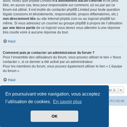
abus. Notez que phpBB Limited
n’a absolument aucun contrôle
et ne peut
être, en aucun cas, tenu pour responsable sur
comment
,
où
ou
par qui
ce
forum est utilisé. Il est inutile de contacter phpBB Limited pour toute question
légale (cessions et désistements, responsabilité, propos diffamatoires, etc.)
non directement liée
au site Internet phpbb.com ou au logiciel phpBB lui-
même. Si vous adressez un courriel au groupe phpBB à propos de l’utilisation
par une tierce partie
de ce logiciel vous devez vous attendre à une réponse
très courte voire à aucune réponse du tout.
Haut
Comment puis-je contacter un administrateur du forum ?
Pour l’ensemble des utilisateurs du forum, vous pouvez utiliser le lien « Nous
contacter », si ce dernier a été activé par un administrateur.
Pour les membres du forum, vous pouvez également utiliser le lien « L’équipe
du forum ».
Haut
Aller à
En poursuivant votre navigation, vous acceptez
Index du forum
Heures au format
UTC+01:00
l’utilisation de cookies.
En savoir plus
Développé par
phpBB
® Forum Software © phpBB Limited
OK
Traduit par
phpBB-fr.com
Style par
Side-car club Français
Confidentialité
|
Conditions