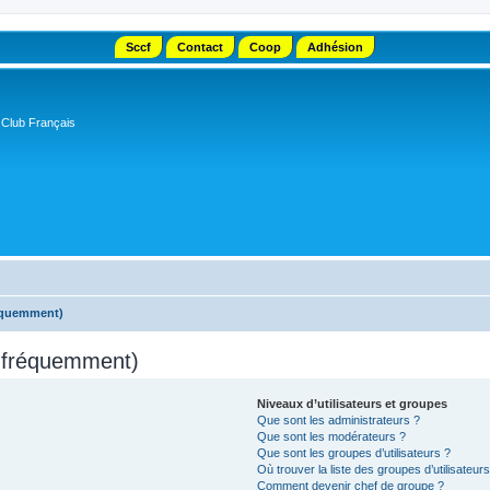
Sccf
Contact
Coop
Adhésion
 Club Français
réquemment)
s fréquemment)
Niveaux d’utilisateurs et groupes
Que sont les administrateurs ?
Que sont les modérateurs ?
Que sont les groupes d’utilisateurs ?
Où trouver la liste des groupes d’utilisateur
Comment devenir chef de groupe ?