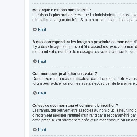
Ma langue n’est pas dans la liste !
La raison la plus probable est que l’administrateur n’a pas i
d’installer la langue désirée. Si elle n’existe pas, n’hésitez pa
Haut
A quoi correspondent les images à proximité de mon nom d’u
Il y a deux images qui peuvent être associées avec votre nom d’
indiquant votre nombre de messages ou votre statut sur le fo
Haut
Comment puis-je afficher un avatar ?
Depuis votre panneau d’utilisateur, dans l’onglet « profil » vou
forum peut activer ou non les avatars et décider de la manière d
Haut
Qu’est-ce que mon rang et comment le modifier ?
Les rangs, qui peuvent être associés au nom d’utilisateur, ind
directement modifier l’intitulé d’un rang car il est paramétré p
cette pratique est rarement tolérée et un modérateur (ou un ad
Haut