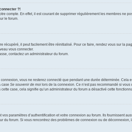
 connecter ?!
votre compte. En effet, il est courant de supprimer régulièrement les membres ne pos
ur le forum.
 récupéré, il peut facilement être réinitialisé. Pour ce faire, rendez vous sur la p
uveau vous connecter.
passe, contactez un administrateur du forum.
e connexion, vous ne resterez connecté que pendant une durée déterminée. Cela em
la case
Se souvenir de moi
lors de la connexion. Ce n’est pas recommandé si vous u
s cette case, cela signifie qu’un administrateur du forum a désactivé cette fonctionna
os paramètres d’authentification et votre connexion au forum. Ils fournissent aussi
teur du forum. Si vous rencontrez des problèmes de connexion ou de déconnexion, l