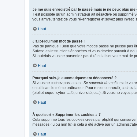
Je me suis enregistré par le passé mais je ne peux plus me
Il est possible qu’un administrateur ait désactivé ou supprimé 
vous arrive, tentez de vous ré-enregistrer et soyez plus investi s
Haut
J’ai perdu mon mot de passe !
Pas de panique ! Bien que votre mot de passe ne puisse pas être
Suivez les instructions énoncées et vous devriez pouvoir à no
Si toutefois vous ne parveniez pas à réinitialiser votre mot de 
Haut
Pourquoi suis-je automatiquement déconnecté ?
Si vous ne cochez pas la case
Se souvenir de moi
lors de votr
en utilisant le même ordinateur. Pour rester connecté, cochez 
(bibliothèque, cyber-café, université, etc.). Si vous ne voyez pa
Haut
À quoi sert « Supprimer les cookies » ?
Cela supprime tous les cookies créés par phpBB qui conservent v
messages (lu ou non lu) si cela a été activé par un administra
Haut