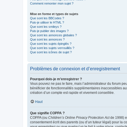
Comment remonter mon sujet ?
Mise en forme et types de sujets
Que sont les BBCodes ?
Puis-je utiliser le HTML ?
Que sont les smileys ?
Puis-je publier des images ?
Que sont les annonces globales ?
Que sont les annonces ?
Que sont les sujets épinglés ?
Que sont les sujets verrouillés ?
Que sont les icônes de sujet ?
Problèmes de connexion et d’enregistrement
Pourquoi dois-je m’enregistrer ?
Vous pouvez ne pas le faire, mais l’administrateur du forum peu
bénéficier de fonctionnalités supplémentaires inaccessibles au
création d’un compte est rapide et vivement conseillée.
Haut
Que signifie COPPA ?
COPPA (ou
Children’s Online Privacy Protection Act
de 1998) es
consentement écrit des parents (ou d’un tuteur légal) pour la c
vous enregistrez ou que quelqu’un le fait à votre place, contac