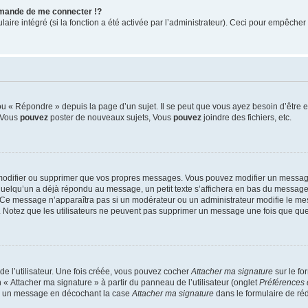
mande de me connecter !?
re intégré (si la fonction a été activée par l’administrateur). Ceci pour empêcher l’u
 « Répondre » depuis la page d’un sujet. Il se peut que vous ayez besoin d’être e
: Vous
pouvez
poster de nouveaux sujets, Vous
pouvez
joindre des fichiers, etc.
modifier ou supprimer que vos propres messages. Vous pouvez modifier un message
lqu’un a déjà répondu au message, un petit texte s’affichera en bas du message ind
n. Ce message n’apparaîtra pas si un modérateur ou un administrateur modifie le mes
ive. Notez que les utilisateurs ne peuvent pas supprimer un message une fois que qu
e l’utilisateur. Une fois créée, vous pouvez cocher
Attacher ma signature
sur le fo
 « Attacher ma signature » à partir du panneau de l’utilisateur (onglet
Préférences 
 à un message en décochant la case
Attacher ma signature
dans le formulaire de ré