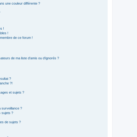
s une couleur différente ?
?
s !
bles !
n membre de ce forum !
ateurs de ma liste d’amis ou d’ignorés ?
sultat ?
anche ?!
ages et sujets ?
a surveillance ?
 sujets ?
es de sujets ?