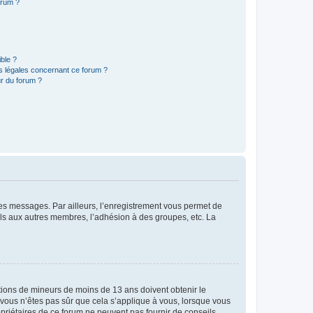
orum ?
ible ?
ns légales concernant ce forum ?
r du forum ?
 des messages. Par ailleurs, l’enregistrement vous permet de
els aux autres membres, l’adhésion à des groupes, etc. La
mations de mineurs de moins de 13 ans doivent obtenir le
i vous n’êtes pas sûr que cela s’applique à vous, lorsque vous
opriétaires de ce forum ne peuvent pas fournir de conseils