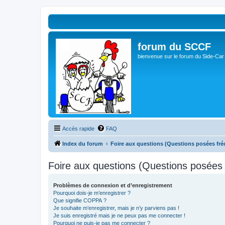
forum du SCCF
bienvenue sur le forum du Side-Car
Accès rapide
FAQ
Index du forum
Foire aux questions (Questions posées f
Foire aux questions (Questions posée
Problèmes de connexion et d’enregistrement
Pourquoi dois-je m’enregistrer ?
Que signifie COPPA ?
Je souhaite m’enregistrer, mais je n’y parviens pas !
Je suis enregistré mais je ne peux pas me connecter !
Pourquoi ne puis-je pas me connecter ?