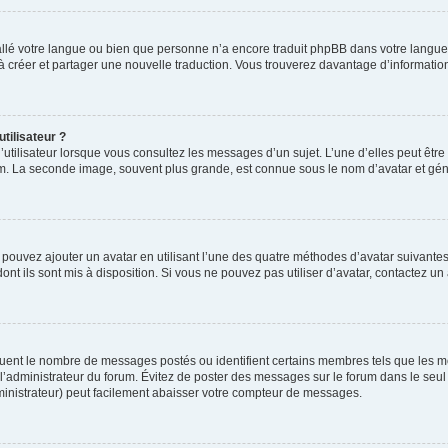
nstallé votre langue ou bien que personne n’a encore traduit phpBB dans votre lang
s à créer et partager une nouvelle traduction. Vous trouverez davantage d’information
tilisateur ?
utilisateur lorsque vous consultez les messages d’un sujet. L’une d’elles peut êtr
rum. La seconde image, souvent plus grande, est connue sous le nom d’avatar et 
s pouvez ajouter un avatar en utilisant l’une des quatre méthodes d’avatar suivantes 
ont ils sont mis à disposition. Si vous ne pouvez pas utiliser d’avatar, contactez un
iquent le nombre de messages postés ou identifient certains membres tels que les 
ar l’administrateur du forum. Évitez de poster des messages sur le forum dans le seu
ministrateur) peut facilement abaisser votre compteur de messages.