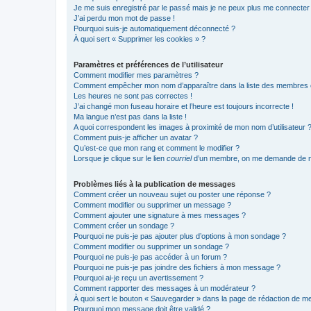
Je me suis enregistré par le passé mais je ne peux plus me connecter
J’ai perdu mon mot de passe !
Pourquoi suis-je automatiquement déconnecté ?
À quoi sert « Supprimer les cookies » ?
Paramètres et préférences de l’utilisateur
Comment modifier mes paramètres ?
Comment empêcher mon nom d’apparaître dans la liste des membres
Les heures ne sont pas correctes !
J’ai changé mon fuseau horaire et l’heure est toujours incorrecte !
Ma langue n’est pas dans la liste !
A quoi correspondent les images à proximité de mon nom d’utilisateur 
Comment puis-je afficher un avatar ?
Qu’est-ce que mon rang et comment le modifier ?
Lorsque je clique sur le lien
courriel
d’un membre, on me demande de m
Problèmes liés à la publication de messages
Comment créer un nouveau sujet ou poster une réponse ?
Comment modifier ou supprimer un message ?
Comment ajouter une signature à mes messages ?
Comment créer un sondage ?
Pourquoi ne puis-je pas ajouter plus d’options à mon sondage ?
Comment modifier ou supprimer un sondage ?
Pourquoi ne puis-je pas accéder à un forum ?
Pourquoi ne puis-je pas joindre des fichiers à mon message ?
Pourquoi ai-je reçu un avertissement ?
Comment rapporter des messages à un modérateur ?
À quoi sert le bouton « Sauvegarder » dans la page de rédaction de 
Pourquoi mon message doit être validé ?