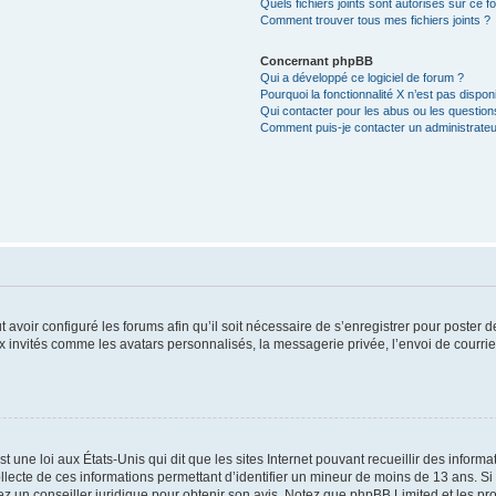
Quels fichiers joints sont autorisés sur ce f
Comment trouver tous mes fichiers joints ?
Concernant phpBB
Qui a développé ce logiciel de forum ?
Pourquoi la fonctionnalité X n’est pas dispon
Qui contacter pour les abus ou les questio
Comment puis-je contacter un administrateu
t avoir configuré les forums afin qu’il soit nécessaire de s’enregistrer pour poster
x invités comme les avatars personnalisés, la messagerie privée, l’envoi de courri
t une loi aux États-Unis qui dit que les sites Internet pouvant recueillir des infor
ollecte de ces informations permettant d’identifier un mineur de moins de 13 ans. S
tez un conseiller juridique pour obtenir son avis. Notez que phpBB Limited et les pr