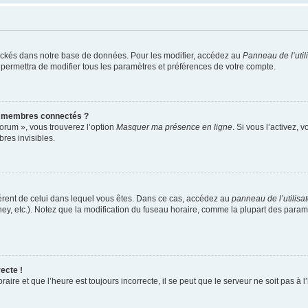
ockés dans notre base de données. Pour les modifier, accédez au
Panneau de l’util
 permettra de modifier tous les paramètres et préférences de votre compte.
s membres connectés ?
forum », vous trouverez l’option
Masquer ma présence en ligne
. Si vous l’activez, 
es invisibles.
ifférent de celui dans lequel vous êtes. Dans ce cas, accédez au
panneau de l’utilisa
ney, etc.). Notez que la modification du fuseau horaire, comme la plupart des para
ecte !
aire et que l’heure est toujours incorrecte, il se peut que le serveur ne soit pas à