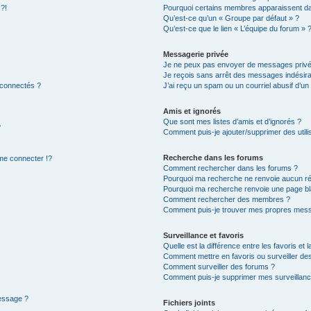
 ?!
Pourquoi certains membres apparaissent dan
Qu’est-ce qu’un « Groupe par défaut » ?
Qu’est-ce que le lien « L’équipe du forum » 
Messagerie privée
Je ne peux pas envoyer de messages privé
Je reçois sans arrêt des messages indésira
 connectés ?
J’ai reçu un spam ou un courriel abusif d’u
Amis et ignorés
Que sont mes listes d’amis et d’ignorés ?
?
Comment puis-je ajouter/supprimer des utilis
Recherche dans les forums
e connecter !?
Comment rechercher dans les forums ?
Pourquoi ma recherche ne renvoie aucun ré
Pourquoi ma recherche renvoie une page bl
Comment rechercher des membres ?
Comment puis-je trouver mes propres mess
Surveillance et favoris
Quelle est la différence entre les favoris et l
Comment mettre en favoris ou surveiller des
Comment surveiller des forums ?
Comment puis-je supprimer mes surveillanc
message ?
Fichiers joints