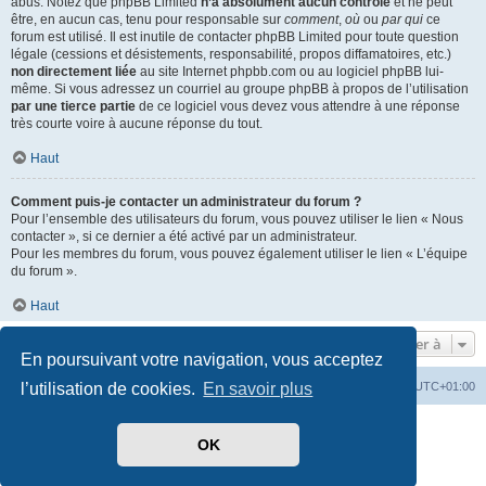
abus. Notez que phpBB Limited
n’a absolument aucun contrôle
et ne peut
être, en aucun cas, tenu pour responsable sur
comment
,
où
ou
par qui
ce
forum est utilisé. Il est inutile de contacter phpBB Limited pour toute question
légale (cessions et désistements, responsabilité, propos diffamatoires, etc.)
non directement liée
au site Internet phpbb.com ou au logiciel phpBB lui-
même. Si vous adressez un courriel au groupe phpBB à propos de l’utilisation
par une tierce partie
de ce logiciel vous devez vous attendre à une réponse
très courte voire à aucune réponse du tout.
Haut
Comment puis-je contacter un administrateur du forum ?
Pour l’ensemble des utilisateurs du forum, vous pouvez utiliser le lien « Nous
contacter », si ce dernier a été activé par un administrateur.
Pour les membres du forum, vous pouvez également utiliser le lien « L’équipe
du forum ».
Haut
Aller à
En poursuivant votre navigation, vous acceptez
Index du forum
Heures au format
UTC+01:00
l’utilisation de cookies.
En savoir plus
Développé par
phpBB
® Forum Software © phpBB Limited
OK
Traduit par
phpBB-fr.com
Style par
Side-car club Français
Confidentialité
|
Conditions