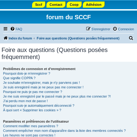
Sccf
Contact
Coop
Adhésion
forum du SCCF
FAQ
S’enregistrer
Connexion
R
Index du forum
Foire aux questions (Questions posées fréquemment)
e
Foire aux questions (Questions posées
c
fréquemment)
h
e
Problèmes de connexion et d’enregistrement
Pourquoi dois-je m’enregistrer ?
r
Que signifie COPPA ?
c
Je souhaite m’enregistrer, mais je n’y parviens pas !
Je suis enregistré mais je ne peux pas me connecter !
h
Pourquoi ne puis-je pas me connecter ?
Je me suis enregistré par le passé mais je ne peux plus me connecter ?!
e
J’ai perdu mon mot de passe !
r
Pourquoi suis-je automatiquement déconnecté ?
À quoi sert « Supprimer les cookies » ?
Paramètres et préférences de l’utilisateur
Comment modifier mes paramètres ?
Comment empêcher mon nom d’apparaître dans la liste des membres connectés ?
Les heures ne sont pas correctes !