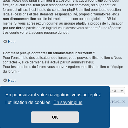
abus. Notez que phpBB Limited
n’a absolument aucun contrôle
et ne peut
être, en aucun cas, tenu pour responsable sur
comment
,
où
ou
par qui
ce
forum est utilisé. Il est inutile de contacter phpBB Limited pour toute question
légale (cessions et désistements, responsabilité, propos diffamatoires, etc.)
non directement liée
au site Internet phpbb.com ou au logiciel phpBB lui-
même. Si vous adressez un courriel au groupe phpBB à propos de l’utilisation
par une tierce partie
de ce logiciel vous devez vous attendre à une réponse
très courte voire à aucune réponse du tout.
Haut
Comment puis-je contacter un administrateur du forum ?
Pour l’ensemble des utilisateurs du forum, vous pouvez utiliser le lien « Nous
contacter », si ce dernier a été activé par un administrateur.
Pour les membres du forum, vous pouvez également utiliser le lien « L’équipe
du forum ».
Haut
Aller à
En poursuivant votre navigation, vous acceptez
Index du forum
Heures au format
UTC+01:00
l’utilisation de cookies.
En savoir plus
Développé par
phpBB
® Forum Software © phpBB Limited
OK
Traduit par
phpBB-fr.com
Style par
Side-car club Français
Confidentialité
|
Conditions