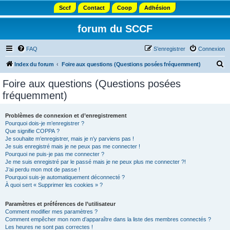
Sccf
Contact
Coop
Adhésion
forum du SCCF
FAQ
S’enregistrer
Connexion
R
Index du forum
Foire aux questions (Questions posées fréquemment)
e
Foire aux questions (Questions posées
c
fréquemment)
h
e
Problèmes de connexion et d’enregistrement
Pourquoi dois-je m’enregistrer ?
r
Que signifie COPPA ?
c
Je souhaite m’enregistrer, mais je n’y parviens pas !
Je suis enregistré mais je ne peux pas me connecter !
h
Pourquoi ne puis-je pas me connecter ?
Je me suis enregistré par le passé mais je ne peux plus me connecter ?!
e
J’ai perdu mon mot de passe !
r
Pourquoi suis-je automatiquement déconnecté ?
À quoi sert « Supprimer les cookies » ?
Paramètres et préférences de l’utilisateur
Comment modifier mes paramètres ?
Comment empêcher mon nom d’apparaître dans la liste des membres connectés ?
Les heures ne sont pas correctes !