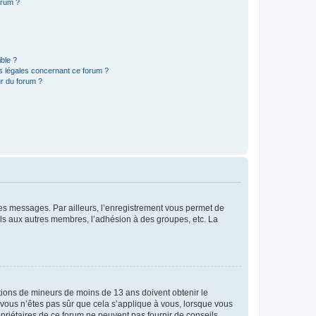
orum ?
ible ?
ns légales concernant ce forum ?
r du forum ?
 des messages. Par ailleurs, l’enregistrement vous permet de
els aux autres membres, l’adhésion à des groupes, etc. La
mations de mineurs de moins de 13 ans doivent obtenir le
i vous n’êtes pas sûr que cela s’applique à vous, lorsque vous
opriétaires de ce forum ne peuvent pas fournir de conseils