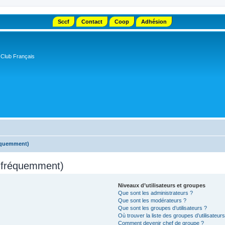
Sccf
Contact
Coop
Adhésion
 Club Français
réquemment)
s fréquemment)
Niveaux d’utilisateurs et groupes
Que sont les administrateurs ?
Que sont les modérateurs ?
Que sont les groupes d’utilisateurs ?
Où trouver la liste des groupes d’utilisateur
Comment devenir chef de groupe ?