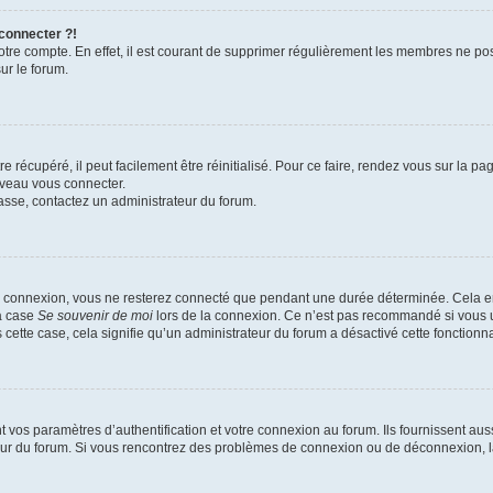
 connecter ?!
votre compte. En effet, il est courant de supprimer régulièrement les membres ne pos
ur le forum.
 récupéré, il peut facilement être réinitialisé. Pour ce faire, rendez vous sur la p
uveau vous connecter.
passe, contactez un administrateur du forum.
e connexion, vous ne resterez connecté que pendant une durée déterminée. Cela em
la case
Se souvenir de moi
lors de la connexion. Ce n’est pas recommandé si vous u
s cette case, cela signifie qu’un administrateur du forum a désactivé cette fonctionna
os paramètres d’authentification et votre connexion au forum. Ils fournissent aussi
teur du forum. Si vous rencontrez des problèmes de connexion ou de déconnexion, l