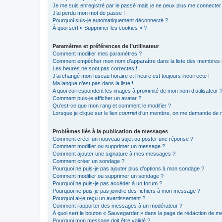
Je me suis enregistré par le passé mais je ne peux plus me connecter
J’ai perdu mon mot de passe !
Pourquoi suis-je automatiquement déconnecté ?
À quoi sert « Supprimer les cookies » ?
Paramètres et préférences de l’utilisateur
Comment modifier mes paramètres ?
Comment empêcher mon nom d’apparaître dans la liste des membres
Les heures ne sont pas correctes !
J’ai changé mon fuseau horaire et l’heure est toujours incorrecte !
Ma langue n’est pas dans la liste !
A quoi correspondent les images à proximité de mon nom d’utilisateur 
Comment puis-je afficher un avatar ?
Qu’est-ce que mon rang et comment le modifier ?
Lorsque je clique sur le lien
courriel
d’un membre, on me demande de m
Problèmes liés à la publication de messages
Comment créer un nouveau sujet ou poster une réponse ?
Comment modifier ou supprimer un message ?
Comment ajouter une signature à mes messages ?
Comment créer un sondage ?
Pourquoi ne puis-je pas ajouter plus d’options à mon sondage ?
Comment modifier ou supprimer un sondage ?
Pourquoi ne puis-je pas accéder à un forum ?
Pourquoi ne puis-je pas joindre des fichiers à mon message ?
Pourquoi ai-je reçu un avertissement ?
Comment rapporter des messages à un modérateur ?
À quoi sert le bouton « Sauvegarder » dans la page de rédaction de 
Pourquoi mon message doit être validé ?