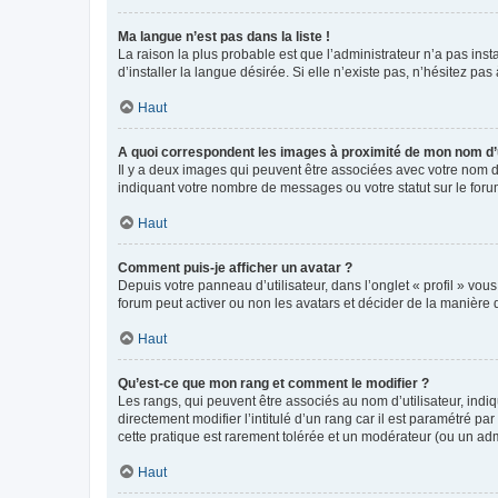
Ma langue n’est pas dans la liste !
La raison la plus probable est que l’administrateur n’a pas i
d’installer la langue désirée. Si elle n’existe pas, n’hésitez pa
Haut
A quoi correspondent les images à proximité de mon nom d’u
Il y a deux images qui peuvent être associées avec votre nom d’
indiquant votre nombre de messages ou votre statut sur le fo
Haut
Comment puis-je afficher un avatar ?
Depuis votre panneau d’utilisateur, dans l’onglet « profil » vou
forum peut activer ou non les avatars et décider de la manière d
Haut
Qu’est-ce que mon rang et comment le modifier ?
Les rangs, qui peuvent être associés au nom d’utilisateur, ind
directement modifier l’intitulé d’un rang car il est paramétré p
cette pratique est rarement tolérée et un modérateur (ou un ad
Haut