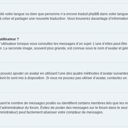
nstallé votre langue ou bien que personne n’a encore traduit phpBB dans votre lang
s à créer et partager une nouvelle traduction. Vous trouverez davantage d’information
tilisateur ?
utilisateur lorsque vous consultez les messages d’un sujet. L’une d’elles peut êtr
rum. La seconde image, souvent plus grande, est connue sous le nom d’avatar et 
s pouvez ajouter un avatar en utilisant l’une des quatre méthodes d’avatar suivantes 
ont ils sont mis à disposition. Si vous ne pouvez pas utiliser d’avatar, contactez un
iquent le nombre de messages postés ou identifient certains membres tels que les 
ar l’administrateur du forum. Évitez de poster des messages sur le forum dans le seu
ministrateur) peut facilement abaisser votre compteur de messages.