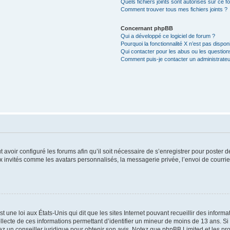
Quels fichiers joints sont autorisés sur ce f
Comment trouver tous mes fichiers joints ?
Concernant phpBB
Qui a développé ce logiciel de forum ?
Pourquoi la fonctionnalité X n’est pas dispon
Qui contacter pour les abus ou les questio
Comment puis-je contacter un administrateu
t avoir configuré les forums afin qu’il soit nécessaire de s’enregistrer pour poster
x invités comme les avatars personnalisés, la messagerie privée, l’envoi de courri
t une loi aux États-Unis qui dit que les sites Internet pouvant recueillir des infor
ollecte de ces informations permettant d’identifier un mineur de moins de 13 ans. S
tez un conseiller juridique pour obtenir son avis. Notez que phpBB Limited et les pr