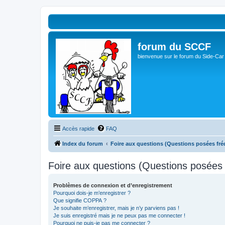
forum du SCCF
bienvenue sur le forum du Side-Car
Accès rapide
FAQ
Index du forum
Foire aux questions (Questions posées f
Foire aux questions (Questions posée
Problèmes de connexion et d’enregistrement
Pourquoi dois-je m’enregistrer ?
Que signifie COPPA ?
Je souhaite m’enregistrer, mais je n’y parviens pas !
Je suis enregistré mais je ne peux pas me connecter !
Pourquoi ne puis-je pas me connecter ?