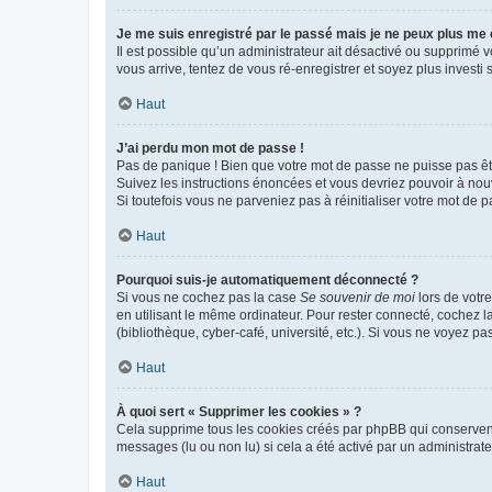
Je me suis enregistré par le passé mais je ne peux plus me
Il est possible qu’un administrateur ait désactivé ou supprimé 
vous arrive, tentez de vous ré-enregistrer et soyez plus investi s
Haut
J’ai perdu mon mot de passe !
Pas de panique ! Bien que votre mot de passe ne puisse pas être
Suivez les instructions énoncées et vous devriez pouvoir à no
Si toutefois vous ne parveniez pas à réinitialiser votre mot de 
Haut
Pourquoi suis-je automatiquement déconnecté ?
Si vous ne cochez pas la case
Se souvenir de moi
lors de votr
en utilisant le même ordinateur. Pour rester connecté, cochez 
(bibliothèque, cyber-café, université, etc.). Si vous ne voyez pa
Haut
À quoi sert « Supprimer les cookies » ?
Cela supprime tous les cookies créés par phpBB qui conservent v
messages (lu ou non lu) si cela a été activé par un administra
Haut