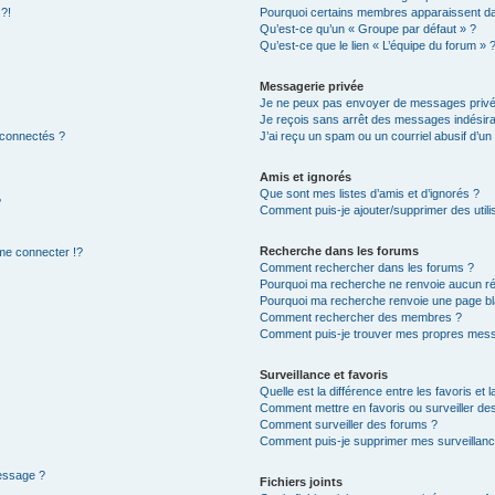
 ?!
Pourquoi certains membres apparaissent dan
Qu’est-ce qu’un « Groupe par défaut » ?
Qu’est-ce que le lien « L’équipe du forum » 
Messagerie privée
Je ne peux pas envoyer de messages privé
Je reçois sans arrêt des messages indésira
 connectés ?
J’ai reçu un spam ou un courriel abusif d’u
Amis et ignorés
Que sont mes listes d’amis et d’ignorés ?
?
Comment puis-je ajouter/supprimer des utilis
Recherche dans les forums
e connecter !?
Comment rechercher dans les forums ?
Pourquoi ma recherche ne renvoie aucun ré
Pourquoi ma recherche renvoie une page bl
Comment rechercher des membres ?
Comment puis-je trouver mes propres mess
Surveillance et favoris
Quelle est la différence entre les favoris et l
Comment mettre en favoris ou surveiller des
Comment surveiller des forums ?
Comment puis-je supprimer mes surveillanc
message ?
Fichiers joints