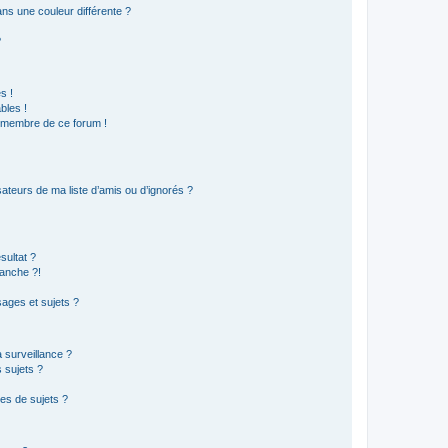
s une couleur différente ?
?
s !
bles !
n membre de ce forum !
ateurs de ma liste d’amis ou d’ignorés ?
sultat ?
anche ?!
ages et sujets ?
a surveillance ?
 sujets ?
es de sujets ?