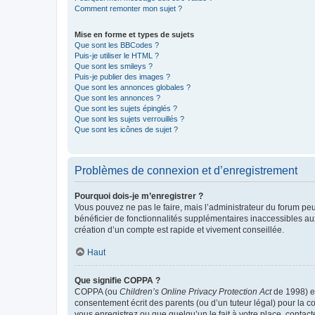
Comment remonter mon sujet ?
Mise en forme et types de sujets
Que sont les BBCodes ?
Puis-je utiliser le HTML ?
Que sont les smileys ?
Puis-je publier des images ?
Que sont les annonces globales ?
Que sont les annonces ?
Que sont les sujets épinglés ?
Que sont les sujets verrouillés ?
Que sont les icônes de sujet ?
Problèmes de connexion et d’enregistrement
Pourquoi dois-je m’enregistrer ?
Vous pouvez ne pas le faire, mais l’administrateur du forum peu
bénéficier de fonctionnalités supplémentaires inaccessibles au
création d’un compte est rapide et vivement conseillée.
Haut
Que signifie COPPA ?
COPPA (ou
Children’s Online Privacy Protection Act
de 1998) es
consentement écrit des parents (ou d’un tuteur légal) pour la c
vous enregistrez ou que quelqu’un le fait à votre place, contac