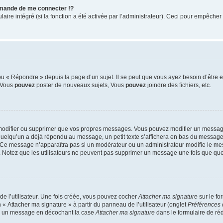
mande de me connecter !?
re intégré (si la fonction a été activée par l’administrateur). Ceci pour empêcher l’u
 « Répondre » depuis la page d’un sujet. Il se peut que vous ayez besoin d’être e
: Vous
pouvez
poster de nouveaux sujets, Vous
pouvez
joindre des fichiers, etc.
modifier ou supprimer que vos propres messages. Vous pouvez modifier un message
lqu’un a déjà répondu au message, un petit texte s’affichera en bas du message ind
n. Ce message n’apparaîtra pas si un modérateur ou un administrateur modifie le mes
ive. Notez que les utilisateurs ne peuvent pas supprimer un message une fois que qu
e l’utilisateur. Une fois créée, vous pouvez cocher
Attacher ma signature
sur le fo
 « Attacher ma signature » à partir du panneau de l’utilisateur (onglet
Préférences 
 à un message en décochant la case
Attacher ma signature
dans le formulaire de ré