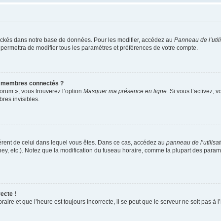
ockés dans notre base de données. Pour les modifier, accédez au
Panneau de l’util
 permettra de modifier tous les paramètres et préférences de votre compte.
s membres connectés ?
forum », vous trouverez l’option
Masquer ma présence en ligne
. Si vous l’activez, 
es invisibles.
ifférent de celui dans lequel vous êtes. Dans ce cas, accédez au
panneau de l’utilisa
ney, etc.). Notez que la modification du fuseau horaire, comme la plupart des para
ecte !
aire et que l’heure est toujours incorrecte, il se peut que le serveur ne soit pas à