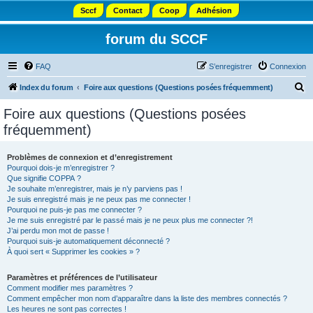
Sccf
Contact
Coop
Adhésion
forum du SCCF
FAQ
S’enregistrer
Connexion
R
Index du forum
Foire aux questions (Questions posées fréquemment)
e
Foire aux questions (Questions posées
c
fréquemment)
h
e
Problèmes de connexion et d’enregistrement
Pourquoi dois-je m’enregistrer ?
r
Que signifie COPPA ?
c
Je souhaite m’enregistrer, mais je n’y parviens pas !
Je suis enregistré mais je ne peux pas me connecter !
h
Pourquoi ne puis-je pas me connecter ?
Je me suis enregistré par le passé mais je ne peux plus me connecter ?!
e
J’ai perdu mon mot de passe !
r
Pourquoi suis-je automatiquement déconnecté ?
À quoi sert « Supprimer les cookies » ?
Paramètres et préférences de l’utilisateur
Comment modifier mes paramètres ?
Comment empêcher mon nom d’apparaître dans la liste des membres connectés ?
Les heures ne sont pas correctes !