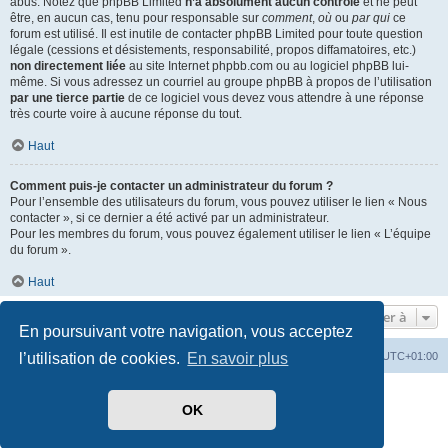
abus. Notez que phpBB Limited
n’a absolument aucun contrôle
et ne peut
être, en aucun cas, tenu pour responsable sur
comment
,
où
ou
par qui
ce
forum est utilisé. Il est inutile de contacter phpBB Limited pour toute question
légale (cessions et désistements, responsabilité, propos diffamatoires, etc.)
non directement liée
au site Internet phpbb.com ou au logiciel phpBB lui-
même. Si vous adressez un courriel au groupe phpBB à propos de l’utilisation
par une tierce partie
de ce logiciel vous devez vous attendre à une réponse
très courte voire à aucune réponse du tout.
Haut
Comment puis-je contacter un administrateur du forum ?
Pour l’ensemble des utilisateurs du forum, vous pouvez utiliser le lien « Nous
contacter », si ce dernier a été activé par un administrateur.
Pour les membres du forum, vous pouvez également utiliser le lien « L’équipe
du forum ».
Haut
Aller à
En poursuivant votre navigation, vous acceptez
Index du forum
Heures au format
UTC+01:00
l’utilisation de cookies.
En savoir plus
Développé par
phpBB
® Forum Software © phpBB Limited
OK
Traduit par
phpBB-fr.com
Style par
Side-car club Français
Confidentialité
|
Conditions