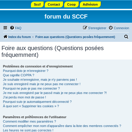
Sccf
Contact
Coop
Adhésion
forum du SCCF
FAQ
S’enregistrer
Connexion
R
Index du forum
Foire aux questions (Questions posées fréquemment)
e
Foire aux questions (Questions posées
c
fréquemment)
h
e
Problèmes de connexion et d’enregistrement
Pourquoi dois-je m’enregistrer ?
r
Que signifie COPPA ?
c
Je souhaite m’enregistrer, mais je n’y parviens pas !
Je suis enregistré mais je ne peux pas me connecter !
h
Pourquoi ne puis-je pas me connecter ?
Je me suis enregistré par le passé mais je ne peux plus me connecter ?!
e
J’ai perdu mon mot de passe !
r
Pourquoi suis-je automatiquement déconnecté ?
À quoi sert « Supprimer les cookies » ?
Paramètres et préférences de l’utilisateur
Comment modifier mes paramètres ?
Comment empêcher mon nom d’apparaître dans la liste des membres connectés ?
Les heures ne sont pas correctes !