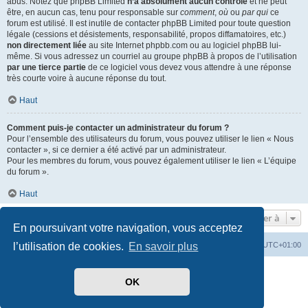
abus. Notez que phpBB Limited
n’a absolument aucun contrôle
et ne peut
être, en aucun cas, tenu pour responsable sur
comment
,
où
ou
par qui
ce
forum est utilisé. Il est inutile de contacter phpBB Limited pour toute question
légale (cessions et désistements, responsabilité, propos diffamatoires, etc.)
non directement liée
au site Internet phpbb.com ou au logiciel phpBB lui-
même. Si vous adressez un courriel au groupe phpBB à propos de l’utilisation
par une tierce partie
de ce logiciel vous devez vous attendre à une réponse
très courte voire à aucune réponse du tout.
Haut
Comment puis-je contacter un administrateur du forum ?
Pour l’ensemble des utilisateurs du forum, vous pouvez utiliser le lien « Nous
contacter », si ce dernier a été activé par un administrateur.
Pour les membres du forum, vous pouvez également utiliser le lien « L’équipe
du forum ».
Haut
Aller à
En poursuivant votre navigation, vous acceptez
Index du forum
Heures au format
UTC+01:00
l’utilisation de cookies.
En savoir plus
Développé par
phpBB
® Forum Software © phpBB Limited
OK
Traduit par
phpBB-fr.com
Style par
Side-car club Français
Confidentialité
|
Conditions