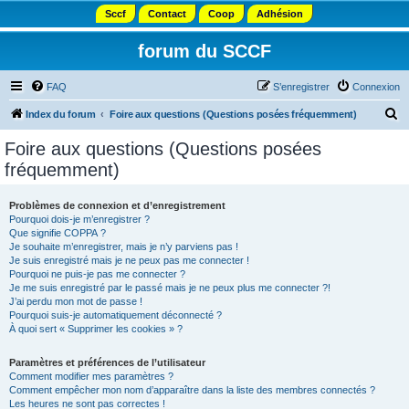
Sccf
Contact
Coop
Adhésion
forum du SCCF
FAQ
S’enregistrer
Connexion
R
Index du forum
Foire aux questions (Questions posées fréquemment)
e
Foire aux questions (Questions posées
c
fréquemment)
h
e
Problèmes de connexion et d’enregistrement
Pourquoi dois-je m’enregistrer ?
r
Que signifie COPPA ?
c
Je souhaite m’enregistrer, mais je n’y parviens pas !
Je suis enregistré mais je ne peux pas me connecter !
h
Pourquoi ne puis-je pas me connecter ?
Je me suis enregistré par le passé mais je ne peux plus me connecter ?!
e
J’ai perdu mon mot de passe !
r
Pourquoi suis-je automatiquement déconnecté ?
À quoi sert « Supprimer les cookies » ?
Paramètres et préférences de l’utilisateur
Comment modifier mes paramètres ?
Comment empêcher mon nom d’apparaître dans la liste des membres connectés ?
Les heures ne sont pas correctes !