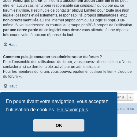
abus. Notez que phpBB Limited
n’a absolument aucun contrôle
et ne peut
être, en aucun cas, tenu pour responsable sur
comment
,
où
ou
par qui
ce
forum est utilisé. Il est inutile de contacter phpBB Limited pour toute question
légale (cessions et désistements, responsabilité, propos diffamatoires, etc.)
non directement liée
au site Internet phpbb.com ou au logiciel phpBB lui-
même. Si vous adressez un courriel au groupe phpBB à propos de l’utilisation
par une tierce partie
de ce logiciel vous devez vous attendre à une réponse
très courte voire à aucune réponse du tout.
Haut
Comment puis-je contacter un administrateur du forum ?
Pour l’ensemble des utilisateurs du forum, vous pouvez utiliser le lien « Nous
contacter », si ce dernier a été activé par un administrateur.
Pour les membres du forum, vous pouvez également utiliser le lien « L’équipe
du forum ».
Haut
Aller à
En poursuivant votre navigation, vous acceptez
Index du forum
Heures au format
UTC+01:00
l’utilisation de cookies.
En savoir plus
Développé par
phpBB
® Forum Software © phpBB Limited
OK
Traduit par
phpBB-fr.com
Style par
Side-car club Français
Confidentialité
|
Conditions