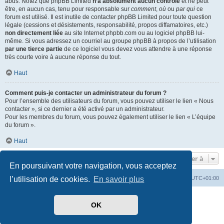
abus. Notez que phpBB Limited
n’a absolument aucun contrôle
et ne peut
être, en aucun cas, tenu pour responsable sur
comment
,
où
ou
par qui
ce
forum est utilisé. Il est inutile de contacter phpBB Limited pour toute question
légale (cessions et désistements, responsabilité, propos diffamatoires, etc.)
non directement liée
au site Internet phpbb.com ou au logiciel phpBB lui-
même. Si vous adressez un courriel au groupe phpBB à propos de l’utilisation
par une tierce partie
de ce logiciel vous devez vous attendre à une réponse
très courte voire à aucune réponse du tout.
Haut
Comment puis-je contacter un administrateur du forum ?
Pour l’ensemble des utilisateurs du forum, vous pouvez utiliser le lien « Nous
contacter », si ce dernier a été activé par un administrateur.
Pour les membres du forum, vous pouvez également utiliser le lien « L’équipe
du forum ».
Haut
Aller à
En poursuivant votre navigation, vous acceptez
Index du forum
Heures au format
UTC+01:00
l’utilisation de cookies.
En savoir plus
Développé par
phpBB
® Forum Software © phpBB Limited
OK
Traduit par
phpBB-fr.com
Style par
Side-car club Français
Confidentialité
|
Conditions