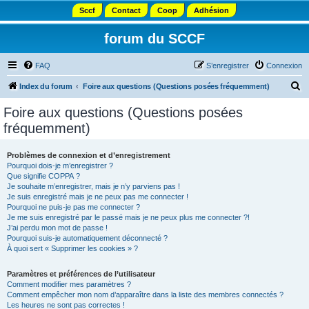
Sccf
Contact
Coop
Adhésion
forum du SCCF
FAQ
S’enregistrer
Connexion
R
Index du forum
Foire aux questions (Questions posées fréquemment)
e
Foire aux questions (Questions posées
c
fréquemment)
h
e
Problèmes de connexion et d’enregistrement
Pourquoi dois-je m’enregistrer ?
r
Que signifie COPPA ?
c
Je souhaite m’enregistrer, mais je n’y parviens pas !
Je suis enregistré mais je ne peux pas me connecter !
h
Pourquoi ne puis-je pas me connecter ?
Je me suis enregistré par le passé mais je ne peux plus me connecter ?!
e
J’ai perdu mon mot de passe !
r
Pourquoi suis-je automatiquement déconnecté ?
À quoi sert « Supprimer les cookies » ?
Paramètres et préférences de l’utilisateur
Comment modifier mes paramètres ?
Comment empêcher mon nom d’apparaître dans la liste des membres connectés ?
Les heures ne sont pas correctes !