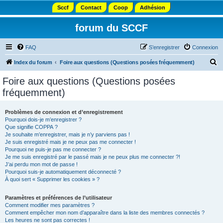
Sccf
Contact
Coop
Adhésion
forum du SCCF
FAQ
S’enregistrer
Connexion
R
Index du forum
Foire aux questions (Questions posées fréquemment)
e
Foire aux questions (Questions posées
c
fréquemment)
h
e
Problèmes de connexion et d’enregistrement
Pourquoi dois-je m’enregistrer ?
r
Que signifie COPPA ?
c
Je souhaite m’enregistrer, mais je n’y parviens pas !
Je suis enregistré mais je ne peux pas me connecter !
h
Pourquoi ne puis-je pas me connecter ?
Je me suis enregistré par le passé mais je ne peux plus me connecter ?!
e
J’ai perdu mon mot de passe !
r
Pourquoi suis-je automatiquement déconnecté ?
À quoi sert « Supprimer les cookies » ?
Paramètres et préférences de l’utilisateur
Comment modifier mes paramètres ?
Comment empêcher mon nom d’apparaître dans la liste des membres connectés ?
Les heures ne sont pas correctes !