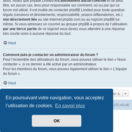
abus. Notez que phpBB Limited
n’a absolument aucun contrôle
et ne peut
être, en aucun cas, tenu pour responsable sur
comment
,
où
ou
par qui
ce
forum est utilisé. Il est inutile de contacter phpBB Limited pour toute question
légale (cessions et désistements, responsabilité, propos diffamatoires, etc.)
non directement liée
au site Internet phpbb.com ou au logiciel phpBB lui-
même. Si vous adressez un courriel au groupe phpBB à propos de l’utilisation
par une tierce partie
de ce logiciel vous devez vous attendre à une réponse
très courte voire à aucune réponse du tout.
Haut
Comment puis-je contacter un administrateur du forum ?
Pour l’ensemble des utilisateurs du forum, vous pouvez utiliser le lien « Nous
contacter », si ce dernier a été activé par un administrateur.
Pour les membres du forum, vous pouvez également utiliser le lien « L’équipe
du forum ».
Haut
Aller à
En poursuivant votre navigation, vous acceptez
Index du forum
Heures au format
UTC+01:00
l’utilisation de cookies.
En savoir plus
Développé par
phpBB
® Forum Software © phpBB Limited
OK
Traduit par
phpBB-fr.com
Style par
Side-car club Français
Confidentialité
|
Conditions