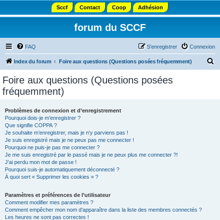
Sccf
Contact
Coop
Adhésion
forum du SCCF
FAQ
S’enregistrer
Connexion
R
Index du forum
Foire aux questions (Questions posées fréquemment)
e
Foire aux questions (Questions posées
c
fréquemment)
h
e
Problèmes de connexion et d’enregistrement
Pourquoi dois-je m’enregistrer ?
r
Que signifie COPPA ?
c
Je souhaite m’enregistrer, mais je n’y parviens pas !
Je suis enregistré mais je ne peux pas me connecter !
h
Pourquoi ne puis-je pas me connecter ?
Je me suis enregistré par le passé mais je ne peux plus me connecter ?!
e
J’ai perdu mon mot de passe !
r
Pourquoi suis-je automatiquement déconnecté ?
À quoi sert « Supprimer les cookies » ?
Paramètres et préférences de l’utilisateur
Comment modifier mes paramètres ?
Comment empêcher mon nom d’apparaître dans la liste des membres connectés ?
Les heures ne sont pas correctes !