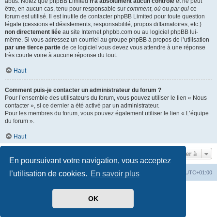
abus. Notez que phpBB Limited
n’a absolument aucun contrôle
et ne peut
être, en aucun cas, tenu pour responsable sur
comment
,
où
ou
par qui
ce
forum est utilisé. Il est inutile de contacter phpBB Limited pour toute question
légale (cessions et désistements, responsabilité, propos diffamatoires, etc.)
non directement liée
au site Internet phpbb.com ou au logiciel phpBB lui-
même. Si vous adressez un courriel au groupe phpBB à propos de l’utilisation
par une tierce partie
de ce logiciel vous devez vous attendre à une réponse
très courte voire à aucune réponse du tout.
Haut
Comment puis-je contacter un administrateur du forum ?
Pour l’ensemble des utilisateurs du forum, vous pouvez utiliser le lien « Nous
contacter », si ce dernier a été activé par un administrateur.
Pour les membres du forum, vous pouvez également utiliser le lien « L’équipe
du forum ».
Haut
Aller à
En poursuivant votre navigation, vous acceptez
Index du forum
Heures au format
UTC+01:00
l’utilisation de cookies.
En savoir plus
Développé par
phpBB
® Forum Software © phpBB Limited
OK
Traduit par
phpBB-fr.com
Style par
Side-car club Français
Confidentialité
|
Conditions