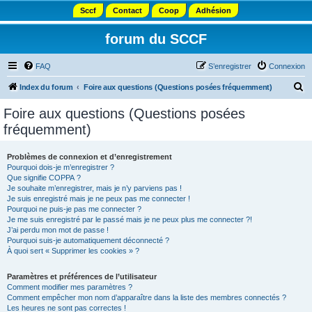
Sccf
Contact
Coop
Adhésion
forum du SCCF
FAQ
S’enregistrer
Connexion
R
Index du forum
Foire aux questions (Questions posées fréquemment)
e
Foire aux questions (Questions posées
c
fréquemment)
h
e
Problèmes de connexion et d’enregistrement
Pourquoi dois-je m’enregistrer ?
r
Que signifie COPPA ?
c
Je souhaite m’enregistrer, mais je n’y parviens pas !
Je suis enregistré mais je ne peux pas me connecter !
h
Pourquoi ne puis-je pas me connecter ?
Je me suis enregistré par le passé mais je ne peux plus me connecter ?!
e
J’ai perdu mon mot de passe !
r
Pourquoi suis-je automatiquement déconnecté ?
À quoi sert « Supprimer les cookies » ?
Paramètres et préférences de l’utilisateur
Comment modifier mes paramètres ?
Comment empêcher mon nom d’apparaître dans la liste des membres connectés ?
Les heures ne sont pas correctes !