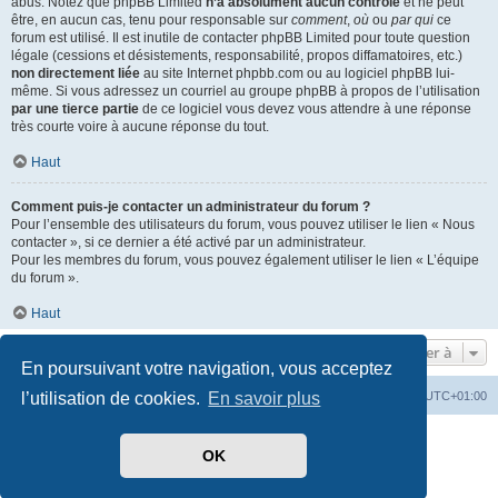
abus. Notez que phpBB Limited
n’a absolument aucun contrôle
et ne peut
être, en aucun cas, tenu pour responsable sur
comment
,
où
ou
par qui
ce
forum est utilisé. Il est inutile de contacter phpBB Limited pour toute question
légale (cessions et désistements, responsabilité, propos diffamatoires, etc.)
non directement liée
au site Internet phpbb.com ou au logiciel phpBB lui-
même. Si vous adressez un courriel au groupe phpBB à propos de l’utilisation
par une tierce partie
de ce logiciel vous devez vous attendre à une réponse
très courte voire à aucune réponse du tout.
Haut
Comment puis-je contacter un administrateur du forum ?
Pour l’ensemble des utilisateurs du forum, vous pouvez utiliser le lien « Nous
contacter », si ce dernier a été activé par un administrateur.
Pour les membres du forum, vous pouvez également utiliser le lien « L’équipe
du forum ».
Haut
Aller à
En poursuivant votre navigation, vous acceptez
Index du forum
Heures au format
UTC+01:00
l’utilisation de cookies.
En savoir plus
Développé par
phpBB
® Forum Software © phpBB Limited
OK
Traduit par
phpBB-fr.com
Style par
Side-car club Français
Confidentialité
|
Conditions