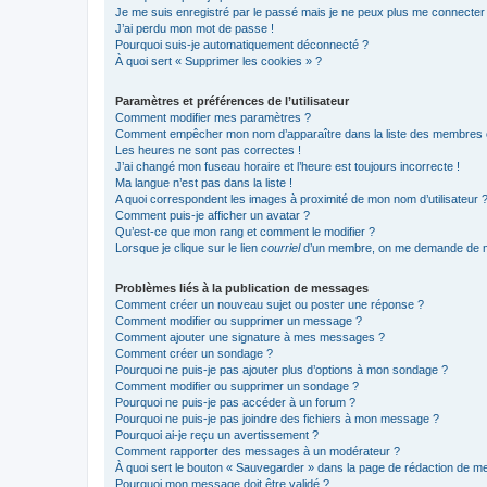
Je me suis enregistré par le passé mais je ne peux plus me connecter
J’ai perdu mon mot de passe !
Pourquoi suis-je automatiquement déconnecté ?
À quoi sert « Supprimer les cookies » ?
Paramètres et préférences de l’utilisateur
Comment modifier mes paramètres ?
Comment empêcher mon nom d’apparaître dans la liste des membres
Les heures ne sont pas correctes !
J’ai changé mon fuseau horaire et l’heure est toujours incorrecte !
Ma langue n’est pas dans la liste !
A quoi correspondent les images à proximité de mon nom d’utilisateur 
Comment puis-je afficher un avatar ?
Qu’est-ce que mon rang et comment le modifier ?
Lorsque je clique sur le lien
courriel
d’un membre, on me demande de m
Problèmes liés à la publication de messages
Comment créer un nouveau sujet ou poster une réponse ?
Comment modifier ou supprimer un message ?
Comment ajouter une signature à mes messages ?
Comment créer un sondage ?
Pourquoi ne puis-je pas ajouter plus d’options à mon sondage ?
Comment modifier ou supprimer un sondage ?
Pourquoi ne puis-je pas accéder à un forum ?
Pourquoi ne puis-je pas joindre des fichiers à mon message ?
Pourquoi ai-je reçu un avertissement ?
Comment rapporter des messages à un modérateur ?
À quoi sert le bouton « Sauvegarder » dans la page de rédaction de 
Pourquoi mon message doit être validé ?