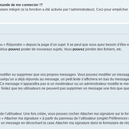
mande de me connecter !?
re intégré (si la fonction a été activée par l’administrateur). Ceci pour empêcher l’u
 « Répondre » depuis la page d’un sujet. Il se peut que vous ayez besoin d’être e
: Vous
pouvez
poster de nouveaux sujets, Vous
pouvez
joindre des fichiers, etc.
modifier ou supprimer que vos propres messages. Vous pouvez modifier un message
lqu’un a déjà répondu au message, un petit texte s’affichera en bas du message ind
n. Ce message n’apparaîtra pas si un modérateur ou un administrateur modifie le mes
ive. Notez que les utilisateurs ne peuvent pas supprimer un message une fois que qu
e l’utilisateur. Une fois créée, vous pouvez cocher
Attacher ma signature
sur le fo
 « Attacher ma signature » à partir du panneau de l’utilisateur (onglet
Préférences 
 à un message en décochant la case
Attacher ma signature
dans le formulaire de ré