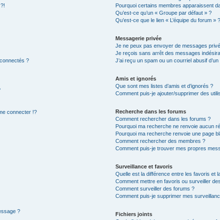
 ?!
Pourquoi certains membres apparaissent dan
Qu’est-ce qu’un « Groupe par défaut » ?
Qu’est-ce que le lien « L’équipe du forum » 
Messagerie privée
Je ne peux pas envoyer de messages privé
Je reçois sans arrêt des messages indésira
 connectés ?
J’ai reçu un spam ou un courriel abusif d’u
Amis et ignorés
Que sont mes listes d’amis et d’ignorés ?
?
Comment puis-je ajouter/supprimer des utilis
Recherche dans les forums
e connecter !?
Comment rechercher dans les forums ?
Pourquoi ma recherche ne renvoie aucun ré
Pourquoi ma recherche renvoie une page bl
Comment rechercher des membres ?
Comment puis-je trouver mes propres mess
Surveillance et favoris
Quelle est la différence entre les favoris et l
Comment mettre en favoris ou surveiller des
Comment surveiller des forums ?
Comment puis-je supprimer mes surveillanc
message ?
Fichiers joints