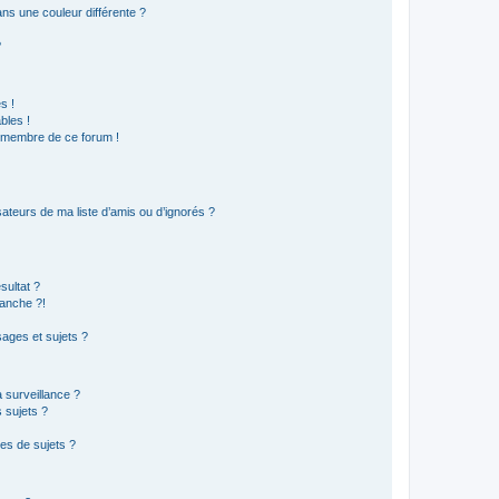
s une couleur différente ?
?
s !
bles !
n membre de ce forum !
ateurs de ma liste d’amis ou d’ignorés ?
sultat ?
anche ?!
ages et sujets ?
a surveillance ?
 sujets ?
es de sujets ?