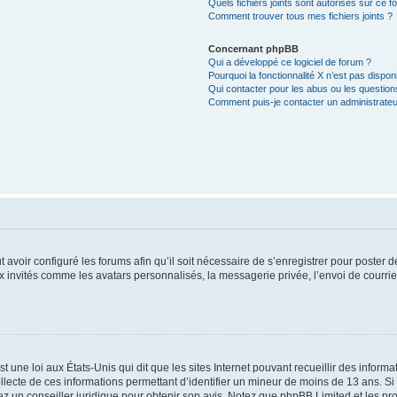
Quels fichiers joints sont autorisés sur ce f
Comment trouver tous mes fichiers joints ?
Concernant phpBB
Qui a développé ce logiciel de forum ?
Pourquoi la fonctionnalité X n’est pas dispon
Qui contacter pour les abus ou les questio
Comment puis-je contacter un administrateu
t avoir configuré les forums afin qu’il soit nécessaire de s’enregistrer pour poster
x invités comme les avatars personnalisés, la messagerie privée, l’envoi de courri
t une loi aux États-Unis qui dit que les sites Internet pouvant recueillir des infor
ollecte de ces informations permettant d’identifier un mineur de moins de 13 ans. S
tez un conseiller juridique pour obtenir son avis. Notez que phpBB Limited et les pr