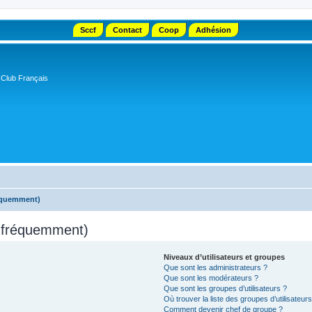
Sccf
Contact
Coop
Adhésion
 Club Français
réquemment)
s fréquemment)
Niveaux d’utilisateurs et groupes
Que sont les administrateurs ?
Que sont les modérateurs ?
Que sont les groupes d’utilisateurs ?
Où trouver la liste des groupes d’utilisateur
Comment devenir chef de groupe ?