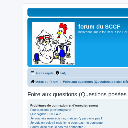
forum du SCCF
bienvenue sur le forum du Side-Car
Accès rapide
FAQ
Index du forum
Foire aux questions (Questions posées f
Foire aux questions (Questions posée
Problèmes de connexion et d’enregistrement
Pourquoi dois-je m’enregistrer ?
Que signifie COPPA ?
Je souhaite m’enregistrer, mais je n’y parviens pas !
Je suis enregistré mais je ne peux pas me connecter !
Pourquoi ne puis-je pas me connecter ?