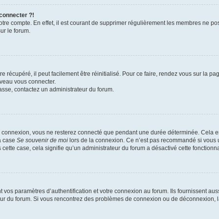
 connecter ?!
votre compte. En effet, il est courant de supprimer régulièrement les membres ne pos
ur le forum.
 récupéré, il peut facilement être réinitialisé. Pour ce faire, rendez vous sur la p
uveau vous connecter.
passe, contactez un administrateur du forum.
e connexion, vous ne resterez connecté que pendant une durée déterminée. Cela em
la case
Se souvenir de moi
lors de la connexion. Ce n’est pas recommandé si vous u
s cette case, cela signifie qu’un administrateur du forum a désactivé cette fonctionna
os paramètres d’authentification et votre connexion au forum. Ils fournissent aussi
teur du forum. Si vous rencontrez des problèmes de connexion ou de déconnexion, l