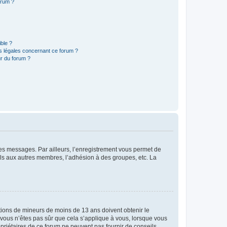
orum ?
ible ?
ns légales concernant ce forum ?
r du forum ?
 des messages. Par ailleurs, l’enregistrement vous permet de
els aux autres membres, l’adhésion à des groupes, etc. La
mations de mineurs de moins de 13 ans doivent obtenir le
i vous n’êtes pas sûr que cela s’applique à vous, lorsque vous
opriétaires de ce forum ne peuvent pas fournir de conseils