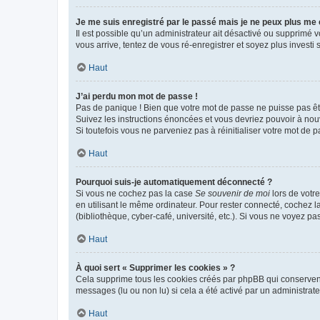
Je me suis enregistré par le passé mais je ne peux plus me
Il est possible qu’un administrateur ait désactivé ou supprimé 
vous arrive, tentez de vous ré-enregistrer et soyez plus investi s
Haut
J’ai perdu mon mot de passe !
Pas de panique ! Bien que votre mot de passe ne puisse pas être
Suivez les instructions énoncées et vous devriez pouvoir à no
Si toutefois vous ne parveniez pas à réinitialiser votre mot de 
Haut
Pourquoi suis-je automatiquement déconnecté ?
Si vous ne cochez pas la case
Se souvenir de moi
lors de votr
en utilisant le même ordinateur. Pour rester connecté, cochez 
(bibliothèque, cyber-café, université, etc.). Si vous ne voyez pa
Haut
À quoi sert « Supprimer les cookies » ?
Cela supprime tous les cookies créés par phpBB qui conservent v
messages (lu ou non lu) si cela a été activé par un administra
Haut