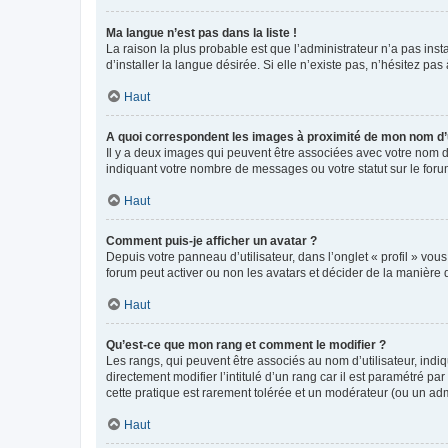
Ma langue n’est pas dans la liste !
La raison la plus probable est que l’administrateur n’a pas i
d’installer la langue désirée. Si elle n’existe pas, n’hésitez pa
Haut
A quoi correspondent les images à proximité de mon nom d’u
Il y a deux images qui peuvent être associées avec votre nom d’
indiquant votre nombre de messages ou votre statut sur le fo
Haut
Comment puis-je afficher un avatar ?
Depuis votre panneau d’utilisateur, dans l’onglet « profil » vou
forum peut activer ou non les avatars et décider de la manière d
Haut
Qu’est-ce que mon rang et comment le modifier ?
Les rangs, qui peuvent être associés au nom d’utilisateur, ind
directement modifier l’intitulé d’un rang car il est paramétré p
cette pratique est rarement tolérée et un modérateur (ou un ad
Haut