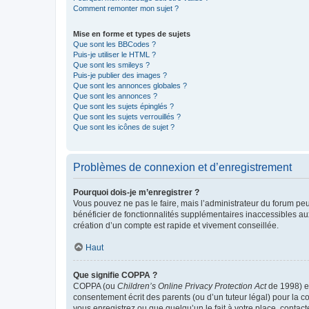
Comment remonter mon sujet ?
Mise en forme et types de sujets
Que sont les BBCodes ?
Puis-je utiliser le HTML ?
Que sont les smileys ?
Puis-je publier des images ?
Que sont les annonces globales ?
Que sont les annonces ?
Que sont les sujets épinglés ?
Que sont les sujets verrouillés ?
Que sont les icônes de sujet ?
Problèmes de connexion et d’enregistrement
Pourquoi dois-je m’enregistrer ?
Vous pouvez ne pas le faire, mais l’administrateur du forum peu
bénéficier de fonctionnalités supplémentaires inaccessibles au
création d’un compte est rapide et vivement conseillée.
Haut
Que signifie COPPA ?
COPPA (ou
Children’s Online Privacy Protection Act
de 1998) es
consentement écrit des parents (ou d’un tuteur légal) pour la c
vous enregistrez ou que quelqu’un le fait à votre place, contac