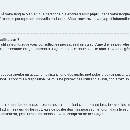
nstallé votre langue ou bien que personne n’a encore traduit phpBB dans votre lang
s à créer et partager une nouvelle traduction. Vous trouverez davantage d’information
tilisateur ?
utilisateur lorsque vous consultez les messages d’un sujet. L’une d’elles peut êtr
rum. La seconde image, souvent plus grande, est connue sous le nom d’avatar et 
s pouvez ajouter un avatar en utilisant l’une des quatre méthodes d’avatar suivantes 
ont ils sont mis à disposition. Si vous ne pouvez pas utiliser d’avatar, contactez un
iquent le nombre de messages postés ou identifient certains membres tels que les 
ar l’administrateur du forum. Évitez de poster des messages sur le forum dans le seu
ministrateur) peut facilement abaisser votre compteur de messages.