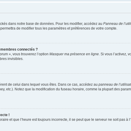
ockés dans notre base de données. Pour les modifier, accédez au
Panneau de l’util
 permettra de modifier tous les paramètres et préférences de votre compte.
s membres connectés ?
forum », vous trouverez l’option
Masquer ma présence en ligne
. Si vous l’activez, 
es invisibles.
ifférent de celui dans lequel vous êtes. Dans ce cas, accédez au
panneau de l’utilisa
ney, etc.). Notez que la modification du fuseau horaire, comme la plupart des para
ecte !
aire et que l’heure est toujours incorrecte, il se peut que le serveur ne soit pas à