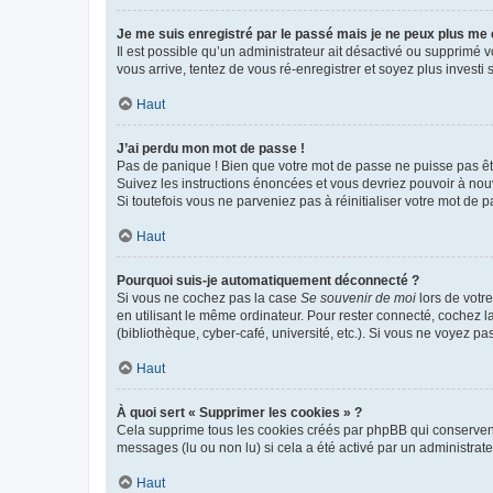
Je me suis enregistré par le passé mais je ne peux plus me
Il est possible qu’un administrateur ait désactivé ou supprimé 
vous arrive, tentez de vous ré-enregistrer et soyez plus investi s
Haut
J’ai perdu mon mot de passe !
Pas de panique ! Bien que votre mot de passe ne puisse pas être
Suivez les instructions énoncées et vous devriez pouvoir à no
Si toutefois vous ne parveniez pas à réinitialiser votre mot de 
Haut
Pourquoi suis-je automatiquement déconnecté ?
Si vous ne cochez pas la case
Se souvenir de moi
lors de votr
en utilisant le même ordinateur. Pour rester connecté, cochez 
(bibliothèque, cyber-café, université, etc.). Si vous ne voyez pa
Haut
À quoi sert « Supprimer les cookies » ?
Cela supprime tous les cookies créés par phpBB qui conservent v
messages (lu ou non lu) si cela a été activé par un administra
Haut