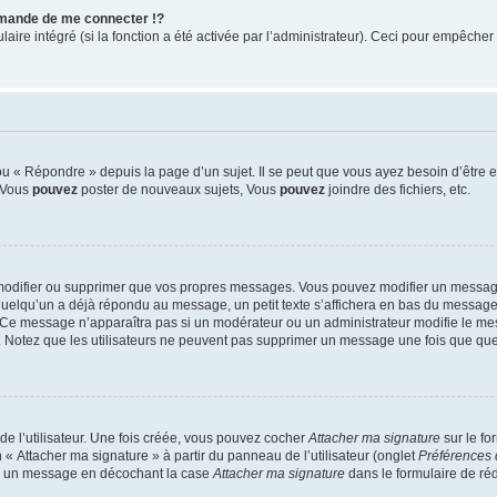
mande de me connecter !?
re intégré (si la fonction a été activée par l’administrateur). Ceci pour empêcher l’u
 « Répondre » depuis la page d’un sujet. Il se peut que vous ayez besoin d’être e
: Vous
pouvez
poster de nouveaux sujets, Vous
pouvez
joindre des fichiers, etc.
modifier ou supprimer que vos propres messages. Vous pouvez modifier un message
lqu’un a déjà répondu au message, un petit texte s’affichera en bas du message ind
n. Ce message n’apparaîtra pas si un modérateur ou un administrateur modifie le mes
ive. Notez que les utilisateurs ne peuvent pas supprimer un message une fois que qu
e l’utilisateur. Une fois créée, vous pouvez cocher
Attacher ma signature
sur le fo
 « Attacher ma signature » à partir du panneau de l’utilisateur (onglet
Préférences 
 à un message en décochant la case
Attacher ma signature
dans le formulaire de ré