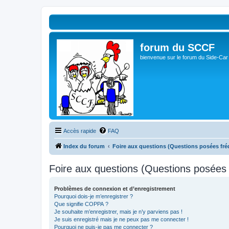
forum du SCCF
bienvenue sur le forum du Side-Car
Accès rapide
FAQ
Index du forum
Foire aux questions (Questions posées f
Foire aux questions (Questions posée
Problèmes de connexion et d’enregistrement
Pourquoi dois-je m’enregistrer ?
Que signifie COPPA ?
Je souhaite m’enregistrer, mais je n’y parviens pas !
Je suis enregistré mais je ne peux pas me connecter !
Pourquoi ne puis-je pas me connecter ?