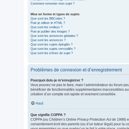
Comment remonter mon sujet ?
Mise en forme et types de sujets
Que sont les BBCodes ?
Puis-je utiliser le HTML ?
Que sont les smileys ?
Puis-je publier des images ?
Que sont les annonces globales ?
Que sont les annonces ?
Que sont les sujets épinglés ?
Que sont les sujets verrouillés ?
Que sont les icônes de sujet ?
Problèmes de connexion et d’enregistrement
Pourquoi dois-je m’enregistrer ?
Vous pouvez ne pas le faire, mais l’administrateur du forum peu
bénéficier de fonctionnalités supplémentaires inaccessibles au
création d’un compte est rapide et vivement conseillée.
Haut
Que signifie COPPA ?
COPPA (ou
Children’s Online Privacy Protection Act
de 1998) es
consentement écrit des parents (ou d’un tuteur légal) pour la c
vous enregistrez ou que quelqu’un le fait à votre place, contac