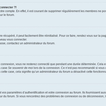
 connecter ?!
votre compte. En effet, il est courant de supprimer régulièrement les membres ne pos
ur le forum.
 récupéré, il peut facilement être réinitialisé. Pour ce faire, rendez vous sur la p
uveau vous connecter.
passe, contactez un administrateur du forum.
e connexion, vous ne resterez connecté que pendant une durée déterminée. Cela em
la case
Se souvenir de moi
lors de la connexion. Ce n’est pas recommandé si vous u
s cette case, cela signifie qu’un administrateur du forum a désactivé cette fonctionna
os paramètres d’authentification et votre connexion au forum. Ils fournissent aussi
teur du forum. Si vous rencontrez des problèmes de connexion ou de déconnexion, l