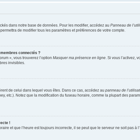
ockés dans notre base de données. Pour les modifier, accédez au
Panneau de l’util
 permettra de modifier tous les paramètres et préférences de votre compte.
s membres connectés ?
forum », vous trouverez l’option
Masquer ma présence en ligne
. Si vous l’activez, 
es invisibles.
ifférent de celui dans lequel vous êtes. Dans ce cas, accédez au
panneau de l’utilisa
ney, etc.). Notez que la modification du fuseau horaire, comme la plupart des para
ecte !
aire et que l’heure est toujours incorrecte, il se peut que le serveur ne soit pas à