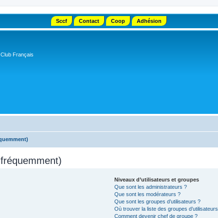
Sccf
Contact
Coop
Adhésion
 Club Français
réquemment)
s fréquemment)
Niveaux d’utilisateurs et groupes
Que sont les administrateurs ?
Que sont les modérateurs ?
Que sont les groupes d’utilisateurs ?
Où trouver la liste des groupes d’utilisateur
Comment devenir chef de groupe ?