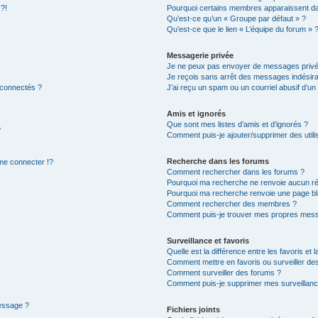
 ?!
Pourquoi certains membres apparaissent dan
Qu’est-ce qu’un « Groupe par défaut » ?
Qu’est-ce que le lien « L’équipe du forum » 
Messagerie privée
Je ne peux pas envoyer de messages privé
Je reçois sans arrêt des messages indésira
 connectés ?
J’ai reçu un spam ou un courriel abusif d’u
Amis et ignorés
Que sont mes listes d’amis et d’ignorés ?
?
Comment puis-je ajouter/supprimer des utilis
Recherche dans les forums
e connecter !?
Comment rechercher dans les forums ?
Pourquoi ma recherche ne renvoie aucun ré
Pourquoi ma recherche renvoie une page bl
Comment rechercher des membres ?
Comment puis-je trouver mes propres mess
Surveillance et favoris
Quelle est la différence entre les favoris et l
Comment mettre en favoris ou surveiller des
Comment surveiller des forums ?
Comment puis-je supprimer mes surveillanc
message ?
Fichiers joints