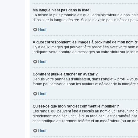
Ma langue n’est pas dans la liste !
La raison la plus probable est que l’administrateur n’a pas i
d’installer la langue désirée. Si elle n’existe pas, n’hésitez pa
Haut
A quoi correspondent les images à proximité de mon nom d’u
Il y a deux images qui peuvent être associées avec votre nom d’
indiquant votre nombre de messages ou votre statut sur le fo
Haut
Comment puis-je afficher un avatar ?
Depuis votre panneau d’utilisateur, dans l’onglet « profil » vou
forum peut activer ou non les avatars et décider de la manière d
Haut
Qu’est-ce que mon rang et comment le modifier ?
Les rangs, qui peuvent être associés au nom d’utilisateur, ind
directement modifier l’intitulé d’un rang car il est paramétré p
cette pratique est rarement tolérée et un modérateur (ou un ad
Haut