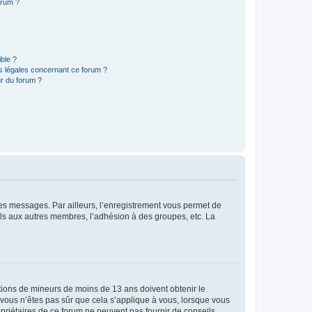
orum ?
ible ?
ns légales concernant ce forum ?
r du forum ?
 des messages. Par ailleurs, l’enregistrement vous permet de
els aux autres membres, l’adhésion à des groupes, etc. La
mations de mineurs de moins de 13 ans doivent obtenir le
i vous n’êtes pas sûr que cela s’applique à vous, lorsque vous
opriétaires de ce forum ne peuvent pas fournir de conseils