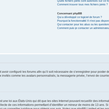
Quels fichiers joints sont autorisés sur ce f
Comment trouver tous mes fichiers joints ?
Concernant phpBB
Qui a développé ce logiciel de forum ?
Pourquoi la fonctionnalité X n’est pas dispon
Qui contacter pour les abus ou les questio
Comment puis-je contacter un administrateu
t avoir configuré les forums afin qu’il soit nécessaire de s’enregistrer pour poster
x invités comme les avatars personnalisés, la messagerie privée, l’envoi de courri
t une loi aux États-Unis qui dit que les sites Internet pouvant recueillir des infor
ollecte de ces informations permettant d’identifier un mineur de moins de 13 ans. S
tez un conseiller juridique pour obtenir son avis. Notez que phpBB Limited et les pr