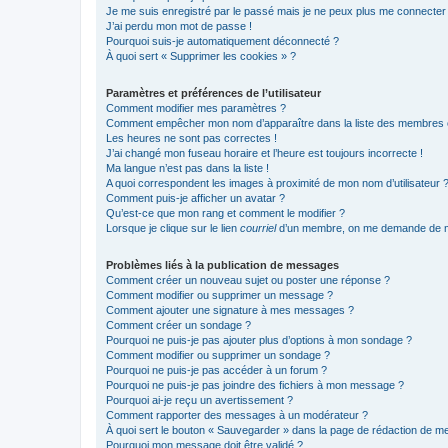
Je me suis enregistré par le passé mais je ne peux plus me connecter
J’ai perdu mon mot de passe !
Pourquoi suis-je automatiquement déconnecté ?
À quoi sert « Supprimer les cookies » ?
Paramètres et préférences de l’utilisateur
Comment modifier mes paramètres ?
Comment empêcher mon nom d’apparaître dans la liste des membres
Les heures ne sont pas correctes !
J’ai changé mon fuseau horaire et l’heure est toujours incorrecte !
Ma langue n’est pas dans la liste !
A quoi correspondent les images à proximité de mon nom d’utilisateur 
Comment puis-je afficher un avatar ?
Qu’est-ce que mon rang et comment le modifier ?
Lorsque je clique sur le lien
courriel
d’un membre, on me demande de m
Problèmes liés à la publication de messages
Comment créer un nouveau sujet ou poster une réponse ?
Comment modifier ou supprimer un message ?
Comment ajouter une signature à mes messages ?
Comment créer un sondage ?
Pourquoi ne puis-je pas ajouter plus d’options à mon sondage ?
Comment modifier ou supprimer un sondage ?
Pourquoi ne puis-je pas accéder à un forum ?
Pourquoi ne puis-je pas joindre des fichiers à mon message ?
Pourquoi ai-je reçu un avertissement ?
Comment rapporter des messages à un modérateur ?
À quoi sert le bouton « Sauvegarder » dans la page de rédaction de 
Pourquoi mon message doit être validé ?