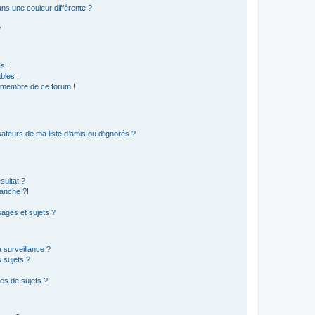
s une couleur différente ?
?
s !
bles !
n membre de ce forum !
ateurs de ma liste d’amis ou d’ignorés ?
sultat ?
anche ?!
ages et sujets ?
a surveillance ?
 sujets ?
es de sujets ?