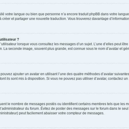
nstallé votre langue ou bien que personne n’a encore traduit phpBB dans votre lang
s à créer et partager une nouvelle traduction. Vous trouverez davantage d’information
tilisateur ?
utilisateur lorsque vous consultez les messages d’un sujet. L’une d’elles peut êtr
rum. La seconde image, souvent plus grande, est connue sous le nom d’avatar et 
s pouvez ajouter un avatar en utilisant l’une des quatre méthodes d’avatar suivantes 
ont ils sont mis à disposition. Si vous ne pouvez pas utiliser d’avatar, contactez un
iquent le nombre de messages postés ou identifient certains membres tels que les 
ar l’administrateur du forum. Évitez de poster des messages sur le forum dans le seu
ministrateur) peut facilement abaisser votre compteur de messages.