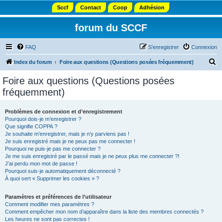
Sccf
Contact
Coop
Adhésion
forum du SCCF
FAQ
S’enregistrer
Connexion
R
Index du forum
Foire aux questions (Questions posées fréquemment)
e
Foire aux questions (Questions posées
c
fréquemment)
h
e
Problèmes de connexion et d’enregistrement
Pourquoi dois-je m’enregistrer ?
r
Que signifie COPPA ?
c
Je souhaite m’enregistrer, mais je n’y parviens pas !
Je suis enregistré mais je ne peux pas me connecter !
h
Pourquoi ne puis-je pas me connecter ?
Je me suis enregistré par le passé mais je ne peux plus me connecter ?!
e
J’ai perdu mon mot de passe !
r
Pourquoi suis-je automatiquement déconnecté ?
À quoi sert « Supprimer les cookies » ?
Paramètres et préférences de l’utilisateur
Comment modifier mes paramètres ?
Comment empêcher mon nom d’apparaître dans la liste des membres connectés ?
Les heures ne sont pas correctes !