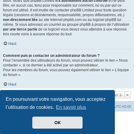
abus. Notez que phpBB Limited
n’a absolument aucun contrôle
et ne peut
être, en aucun cas, tenu pour responsable sur
comment
,
où
ou
par qui
ce
forum est utilisé. Il est inutile de contacter phpBB Limited pour toute question
légale (cessions et désistements, responsabilité, propos diffamatoires, etc.)
non directement liée
au site Internet phpbb.com ou au logiciel phpBB lui-
même. Si vous adressez un courriel au groupe phpBB à propos de l’utilisation
par une tierce partie
de ce logiciel vous devez vous attendre à une réponse
très courte voire à aucune réponse du tout.
Haut
Comment puis-je contacter un administrateur du forum ?
Pour l’ensemble des utilisateurs du forum, vous pouvez utiliser le lien « Nous
contacter », si ce dernier a été activé par un administrateur.
Pour les membres du forum, vous pouvez également utiliser le lien « L’équipe
du forum ».
Haut
Aller à
En poursuivant votre navigation, vous acceptez
Index du forum
Heures au format
UTC+01:00
l’utilisation de cookies.
En savoir plus
Développé par
phpBB
® Forum Software © phpBB Limited
OK
Traduit par
phpBB-fr.com
Style par
Side-car club Français
Confidentialité
|
Conditions