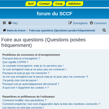
Sccf
Contact
Coop
Adhésion
forum du SCCF
FAQ
S’enregistrer
Connexion
R
Index du forum
Foire aux questions (Questions posées fréquemment)
e
Foire aux questions (Questions posées
c
fréquemment)
h
e
Problèmes de connexion et d’enregistrement
Pourquoi dois-je m’enregistrer ?
r
Que signifie COPPA ?
c
Je souhaite m’enregistrer, mais je n’y parviens pas !
Je suis enregistré mais je ne peux pas me connecter !
h
Pourquoi ne puis-je pas me connecter ?
Je me suis enregistré par le passé mais je ne peux plus me connecter ?!
e
J’ai perdu mon mot de passe !
r
Pourquoi suis-je automatiquement déconnecté ?
À quoi sert « Supprimer les cookies » ?
Paramètres et préférences de l’utilisateur
Comment modifier mes paramètres ?
Comment empêcher mon nom d’apparaître dans la liste des membres connectés ?
Les heures ne sont pas correctes !