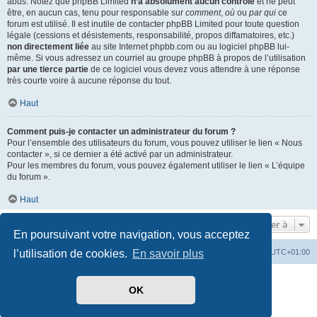
abus. Notez que phpBB Limited
n’a absolument aucun contrôle
et ne peut
être, en aucun cas, tenu pour responsable sur
comment
,
où
ou
par qui
ce
forum est utilisé. Il est inutile de contacter phpBB Limited pour toute question
légale (cessions et désistements, responsabilité, propos diffamatoires, etc.)
non directement liée
au site Internet phpbb.com ou au logiciel phpBB lui-
même. Si vous adressez un courriel au groupe phpBB à propos de l’utilisation
par une tierce partie
de ce logiciel vous devez vous attendre à une réponse
très courte voire à aucune réponse du tout.
Haut
Comment puis-je contacter un administrateur du forum ?
Pour l’ensemble des utilisateurs du forum, vous pouvez utiliser le lien « Nous
contacter », si ce dernier a été activé par un administrateur.
Pour les membres du forum, vous pouvez également utiliser le lien « L’équipe
du forum ».
Haut
Aller à
En poursuivant votre navigation, vous acceptez
Index du forum
Heures au format
UTC+01:00
l’utilisation de cookies.
En savoir plus
Développé par
phpBB
® Forum Software © phpBB Limited
OK
Traduit par
phpBB-fr.com
Style par
Side-car club Français
Confidentialité
|
Conditions