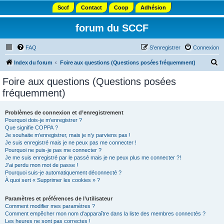
Sccf
Contact
Coop
Adhésion
forum du SCCF
FAQ
S’enregistrer
Connexion
R
Index du forum
Foire aux questions (Questions posées fréquemment)
e
Foire aux questions (Questions posées
c
fréquemment)
h
e
Problèmes de connexion et d’enregistrement
Pourquoi dois-je m’enregistrer ?
r
Que signifie COPPA ?
c
Je souhaite m’enregistrer, mais je n’y parviens pas !
Je suis enregistré mais je ne peux pas me connecter !
h
Pourquoi ne puis-je pas me connecter ?
Je me suis enregistré par le passé mais je ne peux plus me connecter ?!
e
J’ai perdu mon mot de passe !
r
Pourquoi suis-je automatiquement déconnecté ?
À quoi sert « Supprimer les cookies » ?
Paramètres et préférences de l’utilisateur
Comment modifier mes paramètres ?
Comment empêcher mon nom d’apparaître dans la liste des membres connectés ?
Les heures ne sont pas correctes !