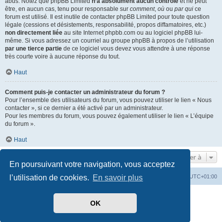
abus. Notez que phpBB Limited
n’a absolument aucun contrôle
et ne peut
être, en aucun cas, tenu pour responsable sur
comment
,
où
ou
par qui
ce
forum est utilisé. Il est inutile de contacter phpBB Limited pour toute question
légale (cessions et désistements, responsabilité, propos diffamatoires, etc.)
non directement liée
au site Internet phpbb.com ou au logiciel phpBB lui-
même. Si vous adressez un courriel au groupe phpBB à propos de l’utilisation
par une tierce partie
de ce logiciel vous devez vous attendre à une réponse
très courte voire à aucune réponse du tout.
Haut
Comment puis-je contacter un administrateur du forum ?
Pour l’ensemble des utilisateurs du forum, vous pouvez utiliser le lien « Nous
contacter », si ce dernier a été activé par un administrateur.
Pour les membres du forum, vous pouvez également utiliser le lien « L’équipe
du forum ».
Haut
Aller à
En poursuivant votre navigation, vous acceptez
Index du forum
Heures au format
UTC+01:00
l’utilisation de cookies.
En savoir plus
Développé par
phpBB
® Forum Software © phpBB Limited
OK
Traduit par
phpBB-fr.com
Style par
Side-car club Français
Confidentialité
|
Conditions