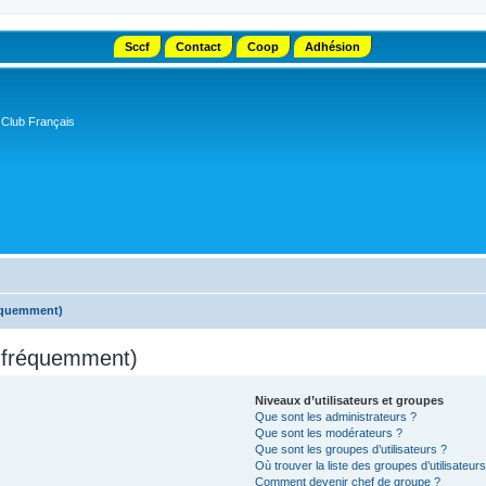
Sccf
Contact
Coop
Adhésion
 Club Français
réquemment)
s fréquemment)
Niveaux d’utilisateurs et groupes
Que sont les administrateurs ?
Que sont les modérateurs ?
Que sont les groupes d’utilisateurs ?
Où trouver la liste des groupes d’utilisateur
Comment devenir chef de groupe ?