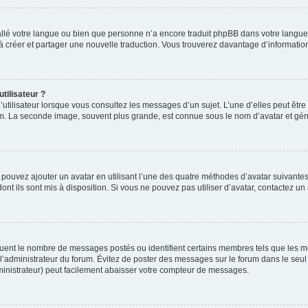
nstallé votre langue ou bien que personne n’a encore traduit phpBB dans votre lang
s à créer et partager une nouvelle traduction. Vous trouverez davantage d’information
tilisateur ?
utilisateur lorsque vous consultez les messages d’un sujet. L’une d’elles peut êtr
rum. La seconde image, souvent plus grande, est connue sous le nom d’avatar et 
s pouvez ajouter un avatar en utilisant l’une des quatre méthodes d’avatar suivantes 
ont ils sont mis à disposition. Si vous ne pouvez pas utiliser d’avatar, contactez un
iquent le nombre de messages postés ou identifient certains membres tels que les 
ar l’administrateur du forum. Évitez de poster des messages sur le forum dans le seu
ministrateur) peut facilement abaisser votre compteur de messages.