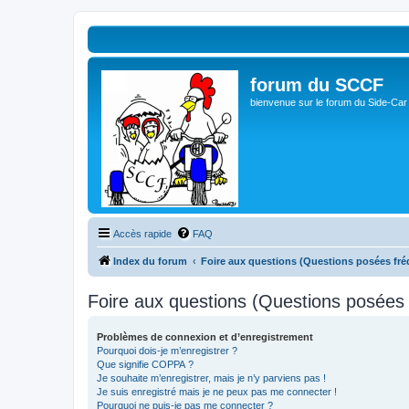
forum du SCCF
bienvenue sur le forum du Side-Car
Accès rapide
FAQ
Index du forum
Foire aux questions (Questions posées f
Foire aux questions (Questions posée
Problèmes de connexion et d’enregistrement
Pourquoi dois-je m’enregistrer ?
Que signifie COPPA ?
Je souhaite m’enregistrer, mais je n’y parviens pas !
Je suis enregistré mais je ne peux pas me connecter !
Pourquoi ne puis-je pas me connecter ?