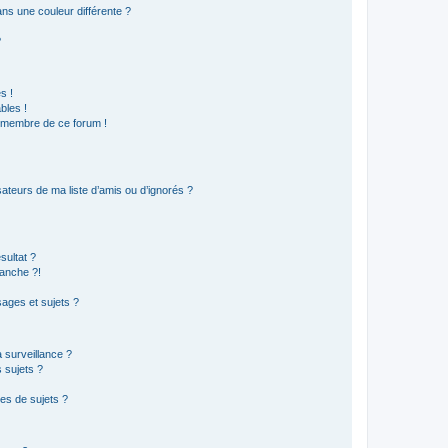
s une couleur différente ?
?
s !
bles !
n membre de ce forum !
ateurs de ma liste d’amis ou d’ignorés ?
sultat ?
anche ?!
ages et sujets ?
a surveillance ?
 sujets ?
es de sujets ?