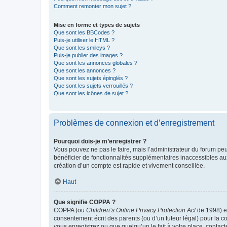
Comment remonter mon sujet ?
Mise en forme et types de sujets
Que sont les BBCodes ?
Puis-je utiliser le HTML ?
Que sont les smileys ?
Puis-je publier des images ?
Que sont les annonces globales ?
Que sont les annonces ?
Que sont les sujets épinglés ?
Que sont les sujets verrouillés ?
Que sont les icônes de sujet ?
Problèmes de connexion et d’enregistrement
Pourquoi dois-je m’enregistrer ?
Vous pouvez ne pas le faire, mais l’administrateur du forum peu
bénéficier de fonctionnalités supplémentaires inaccessibles au
création d’un compte est rapide et vivement conseillée.
Haut
Que signifie COPPA ?
COPPA (ou
Children’s Online Privacy Protection Act
de 1998) es
consentement écrit des parents (ou d’un tuteur légal) pour la c
vous enregistrez ou que quelqu’un le fait à votre place, contac