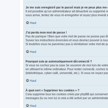
Je me suis enregistré par le passé mais je ne peux plus me
Il est possible qu’un administrateur ait désactivé ou supprimé 
vous arrive, tentez de vous ré-enregistrer et soyez plus investi s
Haut
J’ai perdu mon mot de passe !
Pas de panique ! Bien que votre mot de passe ne puisse pas être
Suivez les instructions énoncées et vous devriez pouvoir à no
Si toutefois vous ne parveniez pas à réinitialiser votre mot de 
Haut
Pourquoi suis-je automatiquement déconnecté ?
Si vous ne cochez pas la case
Se souvenir de moi
lors de votr
en utilisant le même ordinateur. Pour rester connecté, cochez 
(bibliothèque, cyber-café, université, etc.). Si vous ne voyez pa
Haut
À quoi sert « Supprimer les cookies » ?
Cela supprime tous les cookies créés par phpBB qui conservent v
messages (lu ou non lu) si cela a été activé par un administra
Haut