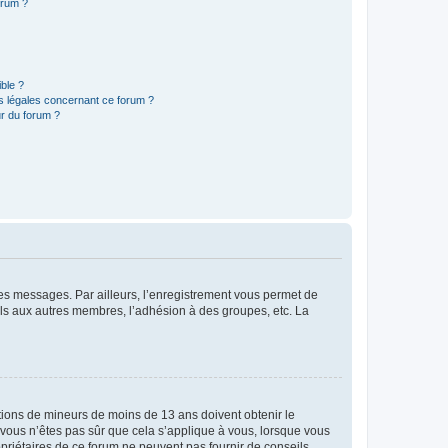
orum ?
ible ?
ns légales concernant ce forum ?
r du forum ?
 des messages. Par ailleurs, l’enregistrement vous permet de
els aux autres membres, l’adhésion à des groupes, etc. La
mations de mineurs de moins de 13 ans doivent obtenir le
i vous n’êtes pas sûr que cela s’applique à vous, lorsque vous
opriétaires de ce forum ne peuvent pas fournir de conseils