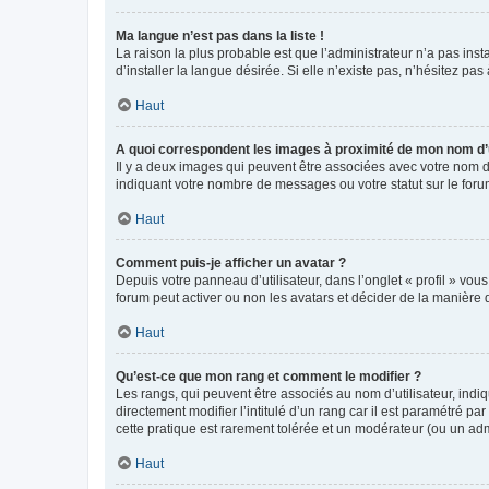
Ma langue n’est pas dans la liste !
La raison la plus probable est que l’administrateur n’a pas i
d’installer la langue désirée. Si elle n’existe pas, n’hésitez pa
Haut
A quoi correspondent les images à proximité de mon nom d’u
Il y a deux images qui peuvent être associées avec votre nom d’
indiquant votre nombre de messages ou votre statut sur le fo
Haut
Comment puis-je afficher un avatar ?
Depuis votre panneau d’utilisateur, dans l’onglet « profil » vou
forum peut activer ou non les avatars et décider de la manière d
Haut
Qu’est-ce que mon rang et comment le modifier ?
Les rangs, qui peuvent être associés au nom d’utilisateur, ind
directement modifier l’intitulé d’un rang car il est paramétré p
cette pratique est rarement tolérée et un modérateur (ou un ad
Haut