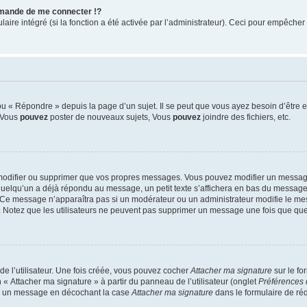
mande de me connecter !?
re intégré (si la fonction a été activée par l’administrateur). Ceci pour empêcher l’u
 « Répondre » depuis la page d’un sujet. Il se peut que vous ayez besoin d’être e
: Vous
pouvez
poster de nouveaux sujets, Vous
pouvez
joindre des fichiers, etc.
modifier ou supprimer que vos propres messages. Vous pouvez modifier un message
lqu’un a déjà répondu au message, un petit texte s’affichera en bas du message ind
n. Ce message n’apparaîtra pas si un modérateur ou un administrateur modifie le mes
ive. Notez que les utilisateurs ne peuvent pas supprimer un message une fois que qu
e l’utilisateur. Une fois créée, vous pouvez cocher
Attacher ma signature
sur le fo
 « Attacher ma signature » à partir du panneau de l’utilisateur (onglet
Préférences 
 à un message en décochant la case
Attacher ma signature
dans le formulaire de ré