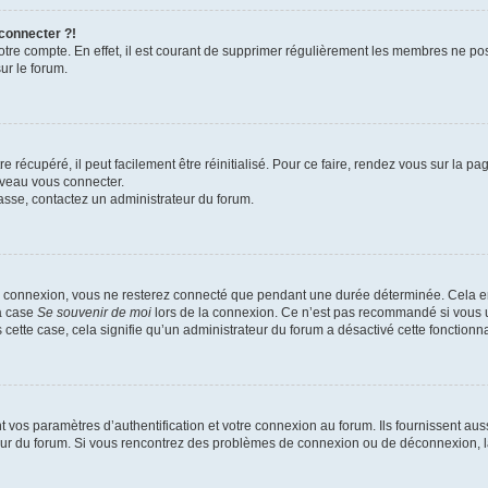
 connecter ?!
votre compte. En effet, il est courant de supprimer régulièrement les membres ne pos
ur le forum.
 récupéré, il peut facilement être réinitialisé. Pour ce faire, rendez vous sur la p
uveau vous connecter.
passe, contactez un administrateur du forum.
e connexion, vous ne resterez connecté que pendant une durée déterminée. Cela em
la case
Se souvenir de moi
lors de la connexion. Ce n’est pas recommandé si vous u
s cette case, cela signifie qu’un administrateur du forum a désactivé cette fonctionna
os paramètres d’authentification et votre connexion au forum. Ils fournissent aussi
teur du forum. Si vous rencontrez des problèmes de connexion ou de déconnexion, l