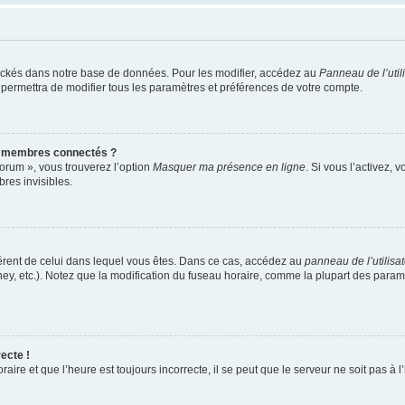
ockés dans notre base de données. Pour les modifier, accédez au
Panneau de l’util
 permettra de modifier tous les paramètres et préférences de votre compte.
s membres connectés ?
forum », vous trouverez l’option
Masquer ma présence en ligne
. Si vous l’activez, 
es invisibles.
ifférent de celui dans lequel vous êtes. Dans ce cas, accédez au
panneau de l’utilisa
ney, etc.). Notez que la modification du fuseau horaire, comme la plupart des para
ecte !
aire et que l’heure est toujours incorrecte, il se peut que le serveur ne soit pas à