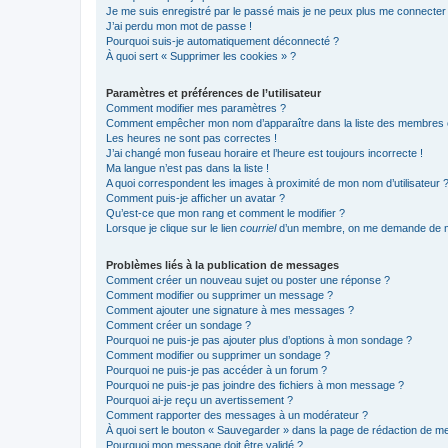
Je me suis enregistré par le passé mais je ne peux plus me connecter
J’ai perdu mon mot de passe !
Pourquoi suis-je automatiquement déconnecté ?
À quoi sert « Supprimer les cookies » ?
Paramètres et préférences de l’utilisateur
Comment modifier mes paramètres ?
Comment empêcher mon nom d’apparaître dans la liste des membres
Les heures ne sont pas correctes !
J’ai changé mon fuseau horaire et l’heure est toujours incorrecte !
Ma langue n’est pas dans la liste !
A quoi correspondent les images à proximité de mon nom d’utilisateur 
Comment puis-je afficher un avatar ?
Qu’est-ce que mon rang et comment le modifier ?
Lorsque je clique sur le lien
courriel
d’un membre, on me demande de m
Problèmes liés à la publication de messages
Comment créer un nouveau sujet ou poster une réponse ?
Comment modifier ou supprimer un message ?
Comment ajouter une signature à mes messages ?
Comment créer un sondage ?
Pourquoi ne puis-je pas ajouter plus d’options à mon sondage ?
Comment modifier ou supprimer un sondage ?
Pourquoi ne puis-je pas accéder à un forum ?
Pourquoi ne puis-je pas joindre des fichiers à mon message ?
Pourquoi ai-je reçu un avertissement ?
Comment rapporter des messages à un modérateur ?
À quoi sert le bouton « Sauvegarder » dans la page de rédaction de 
Pourquoi mon message doit être validé ?