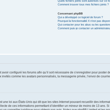
Quels fichiers joints sont autorisés sur ce f
Comment trouver tous mes fichiers joints ?
Concernant phpBB
Qui a développé ce logiciel de forum ?
Pourquoi la fonctionnalité X n’est pas dispon
Qui contacter pour les abus ou les questio
Comment puis-je contacter un administrateu
t avoir configuré les forums afin qu’il soit nécessaire de s’enregistrer pour poster
x invités comme les avatars personnalisés, la messagerie privée, l’envoi de courri
t une loi aux États-Unis qui dit que les sites Internet pouvant recueillir des infor
ollecte de ces informations permettant d’identifier un mineur de moins de 13 ans. S
tez un conseiller juridique pour obtenir son avis. Notez que phpBB Limited et les pr