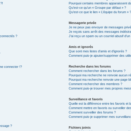
 ?!
Pourquoi certains membres apparaissent dan
Qu’est-ce qu’un « Groupe par défaut » ?
Qu’est-ce que le lien « L’équipe du forum » 
Messagerie privée
Je ne peux pas envoyer de messages privé
Je reçois sans arrêt des messages indésira
 connectés ?
J’ai reçu un spam ou un courriel abusif d’u
Amis et ignorés
Que sont mes listes d’amis et d’ignorés ?
?
Comment puis-je ajouter/supprimer des utilis
Recherche dans les forums
e connecter !?
Comment rechercher dans les forums ?
Pourquoi ma recherche ne renvoie aucun ré
Pourquoi ma recherche renvoie une page bl
Comment rechercher des membres ?
Comment puis-je trouver mes propres mess
Surveillance et favoris
Quelle est la différence entre les favoris et l
Comment mettre en favoris ou surveiller des
Comment surveiller des forums ?
Comment puis-je supprimer mes surveillanc
message ?
Fichiers joints