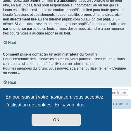
abus. Notez que phpBB Limited
n’a absolument aucun contrôle
et ne peut
être, en aucun cas, tenu pour responsable sur
comment
,
où
ou
par qui
ce
forum est utilisé. Il est inutile de contacter phpBB Limited pour toute question
légale (cessions et désistements, responsabilité, propos diffamatoires, etc.)
non directement liée
au site Internet phpbb.com ou au logiciel phpBB lui-
même. Si vous adressez un courriel au groupe phpBB à propos de l’utilisation
par une tierce partie
de ce logiciel vous devez vous attendre à une réponse
très courte voire à aucune réponse du tout.
Haut
Comment puis-je contacter un administrateur du forum ?
Pour l’ensemble des utilisateurs du forum, vous pouvez utiliser le lien « Nous
contacter », si ce dernier a été activé par un administrateur.
Pour les membres du forum, vous pouvez également utiliser le lien « L’équipe
du forum ».
Haut
Aller à
En poursuivant votre navigation, vous acceptez
Index du forum
Heures au format
UTC+01:00
l’utilisation de cookies.
En savoir plus
Développé par
phpBB
® Forum Software © phpBB Limited
OK
Traduit par
phpBB-fr.com
Style par
Side-car club Français
Confidentialité
|
Conditions