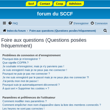
Sccf
Contact
Coop
Adhésion
forum du SCCF
FAQ
S’enregistrer
Connexion
R
Index du forum
Foire aux questions (Questions posées fréquemment)
e
Foire aux questions (Questions posées
c
fréquemment)
h
e
Problèmes de connexion et d’enregistrement
Pourquoi dois-je m’enregistrer ?
r
Que signifie COPPA ?
c
Je souhaite m’enregistrer, mais je n’y parviens pas !
Je suis enregistré mais je ne peux pas me connecter !
h
Pourquoi ne puis-je pas me connecter ?
Je me suis enregistré par le passé mais je ne peux plus me connecter ?!
e
J’ai perdu mon mot de passe !
r
Pourquoi suis-je automatiquement déconnecté ?
À quoi sert « Supprimer les cookies » ?
Paramètres et préférences de l’utilisateur
Comment modifier mes paramètres ?
Comment empêcher mon nom d’apparaître dans la liste des membres connectés ?
Les heures ne sont pas correctes !