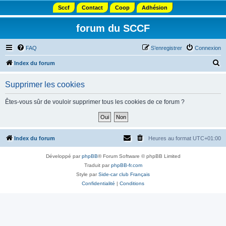
Sccf
Contact
Coop
Adhésion
forum du SCCF
FAQ
S’enregistrer
Connexion
R
Index du forum
e
Supprimer les cookies
c
h
Êtes-vous sûr de vouloir supprimer tous les cookies de ce forum ?
e
r
c
Index du forum
Heures au format
UTC+01:00
h
Développé par
phpBB
® Forum Software © phpBB Limited
e
Traduit par
phpBB-fr.com
r
Style par
Side-car club Français
Confidentialité
|
Conditions