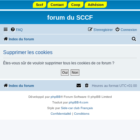
Sccf
Contact
Coop
Adhésion
forum du SCCF
FAQ
S’enregistrer
Connexion
R
Index du forum
e
Supprimer les cookies
c
h
Êtes-vous sûr de vouloir supprimer tous les cookies de ce forum ?
e
r
c
Index du forum
Heures au format
UTC+01:00
h
Développé par
phpBB
® Forum Software © phpBB Limited
e
Traduit par
phpBB-fr.com
r
Style par
Side-car club Français
Confidentialité
|
Conditions