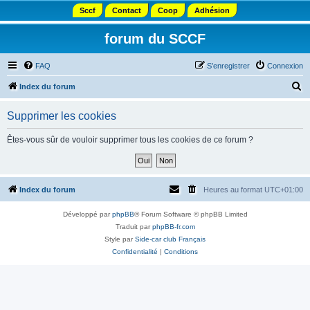
Sccf
Contact
Coop
Adhésion
forum du SCCF
FAQ
S’enregistrer
Connexion
R
Index du forum
e
Supprimer les cookies
c
h
Êtes-vous sûr de vouloir supprimer tous les cookies de ce forum ?
e
r
c
Index du forum
Heures au format
UTC+01:00
h
Développé par
phpBB
® Forum Software © phpBB Limited
e
Traduit par
phpBB-fr.com
r
Style par
Side-car club Français
Confidentialité
|
Conditions