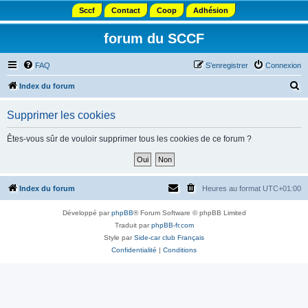
Sccf
Contact
Coop
Adhésion
forum du SCCF
FAQ
S’enregistrer
Connexion
R
Index du forum
e
Supprimer les cookies
c
h
Êtes-vous sûr de vouloir supprimer tous les cookies de ce forum ?
e
r
c
Index du forum
Heures au format
UTC+01:00
h
Développé par
phpBB
® Forum Software © phpBB Limited
e
Traduit par
phpBB-fr.com
r
Style par
Side-car club Français
Confidentialité
|
Conditions