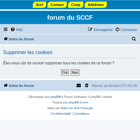
Sccf
Contact
Coop
Adhésion
forum du SCCF
FAQ
S’enregistrer
Connexion
R
Index du forum
e
Supprimer les cookies
c
h
Êtes-vous sûr de vouloir supprimer tous les cookies de ce forum ?
e
r
c
Index du forum
Heures au format
UTC+01:00
h
Développé par
phpBB
® Forum Software © phpBB Limited
e
Traduit par
phpBB-fr.com
r
Style par
Side-car club Français
Confidentialité
|
Conditions