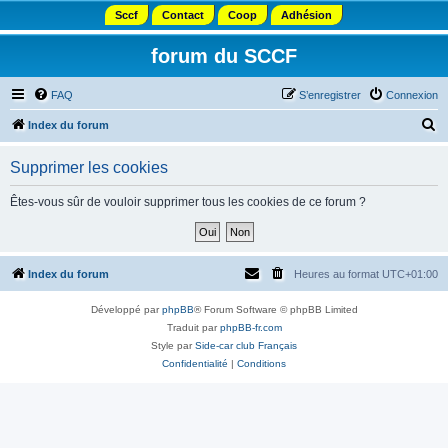
Sccf
Contact
Coop
Adhésion
forum du SCCF
FAQ
S’enregistrer
Connexion
R
Index du forum
e
Supprimer les cookies
c
h
Êtes-vous sûr de vouloir supprimer tous les cookies de ce forum ?
e
r
c
Index du forum
Heures au format
UTC+01:00
h
Développé par
phpBB
® Forum Software © phpBB Limited
e
Traduit par
phpBB-fr.com
r
Style par
Side-car club Français
Confidentialité
|
Conditions