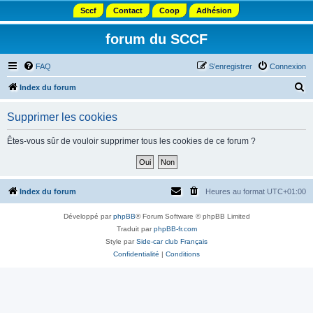
Sccf
Contact
Coop
Adhésion
forum du SCCF
FAQ
S’enregistrer
Connexion
R
Index du forum
e
Supprimer les cookies
c
h
Êtes-vous sûr de vouloir supprimer tous les cookies de ce forum ?
e
r
c
Index du forum
Heures au format
UTC+01:00
h
Développé par
phpBB
® Forum Software © phpBB Limited
e
Traduit par
phpBB-fr.com
r
Style par
Side-car club Français
Confidentialité
|
Conditions