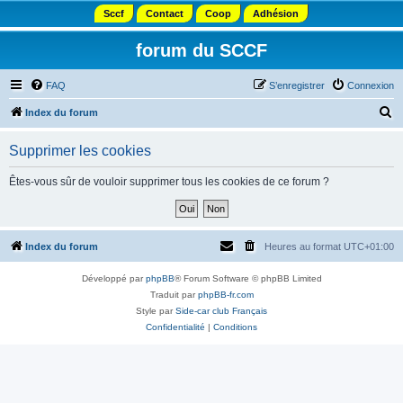
Sccf
Contact
Coop
Adhésion
forum du SCCF
FAQ
S’enregistrer
Connexion
R
Index du forum
e
Supprimer les cookies
c
h
Êtes-vous sûr de vouloir supprimer tous les cookies de ce forum ?
e
r
c
Index du forum
Heures au format
UTC+01:00
h
Développé par
phpBB
® Forum Software © phpBB Limited
e
Traduit par
phpBB-fr.com
r
Style par
Side-car club Français
Confidentialité
|
Conditions