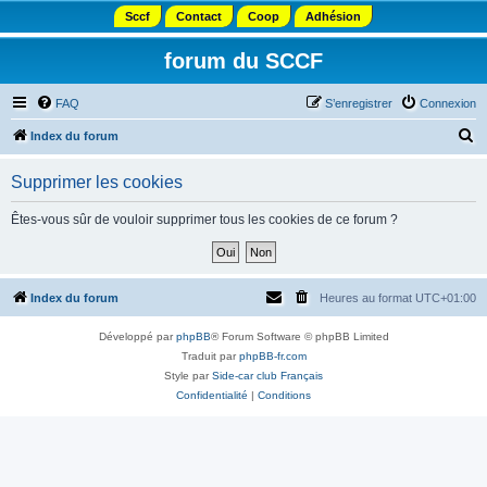
Sccf
Contact
Coop
Adhésion
forum du SCCF
FAQ
S’enregistrer
Connexion
R
Index du forum
e
Supprimer les cookies
c
h
Êtes-vous sûr de vouloir supprimer tous les cookies de ce forum ?
e
r
c
Index du forum
Heures au format
UTC+01:00
h
Développé par
phpBB
® Forum Software © phpBB Limited
e
Traduit par
phpBB-fr.com
r
Style par
Side-car club Français
Confidentialité
|
Conditions