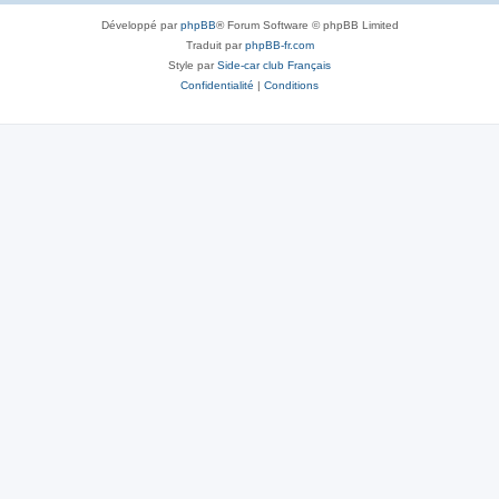
Développé par
phpBB
® Forum Software © phpBB Limited
Traduit par
phpBB-fr.com
Style par
Side-car club Français
Confidentialité
|
Conditions