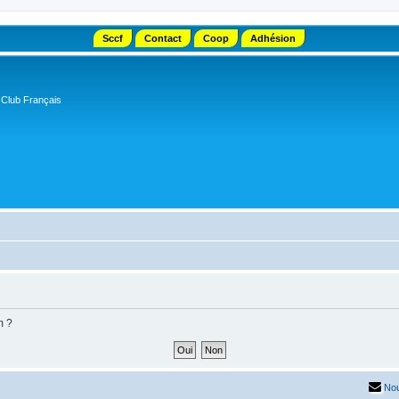
Sccf
Contact
Coop
Adhésion
 Club Français
m ?
Nou