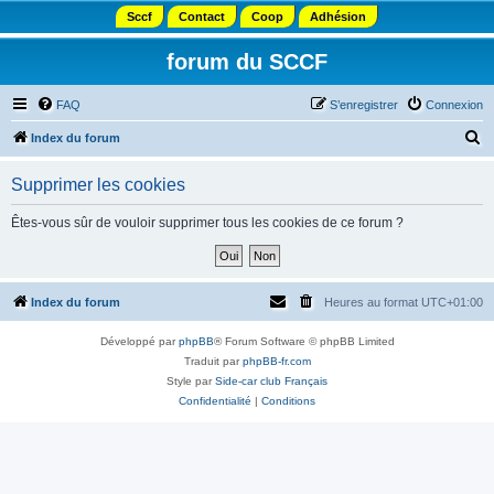
Sccf
Contact
Coop
Adhésion
forum du SCCF
FAQ
S’enregistrer
Connexion
R
Index du forum
e
Supprimer les cookies
c
h
Êtes-vous sûr de vouloir supprimer tous les cookies de ce forum ?
e
r
c
Index du forum
Heures au format
UTC+01:00
h
Développé par
phpBB
® Forum Software © phpBB Limited
e
Traduit par
phpBB-fr.com
r
Style par
Side-car club Français
Confidentialité
|
Conditions