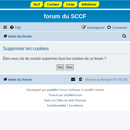
Sccf
Contact
Coop
Adhésion
forum du SCCF
FAQ
S’enregistrer
Connexion
R
Index du forum
e
Supprimer les cookies
c
h
Êtes-vous sûr de vouloir supprimer tous les cookies de ce forum ?
e
r
c
Index du forum
Heures au format
UTC+01:00
h
Développé par
phpBB
® Forum Software © phpBB Limited
e
Traduit par
phpBB-fr.com
r
Style par
Side-car club Français
Confidentialité
|
Conditions