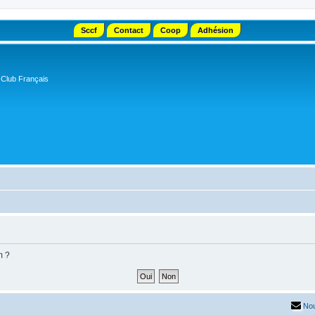
Sccf
Contact
Coop
Adhésion
 Club Français
m ?
Nou