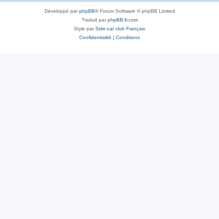
Développé par
phpBB
® Forum Software © phpBB Limited
Traduit par
phpBB-fr.com
Style par
Side-car club Français
Confidentialité
|
Conditions