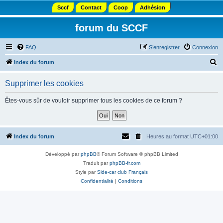
Sccf
Contact
Coop
Adhésion
forum du SCCF
FAQ
S’enregistrer
Connexion
R
Index du forum
e
Supprimer les cookies
c
h
Êtes-vous sûr de vouloir supprimer tous les cookies de ce forum ?
e
r
c
Index du forum
Heures au format
UTC+01:00
h
Développé par
phpBB
® Forum Software © phpBB Limited
e
Traduit par
phpBB-fr.com
r
Style par
Side-car club Français
Confidentialité
|
Conditions