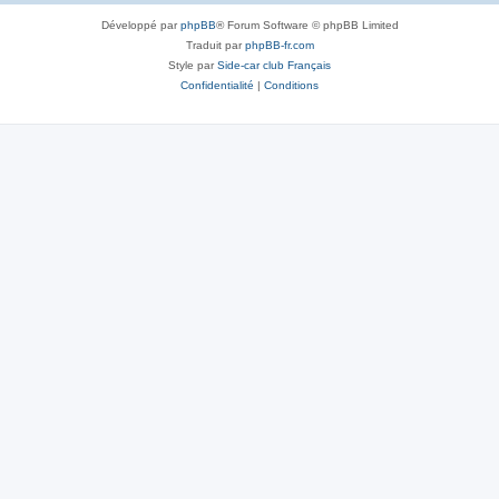
Développé par
phpBB
® Forum Software © phpBB Limited
Traduit par
phpBB-fr.com
Style par
Side-car club Français
Confidentialité
|
Conditions