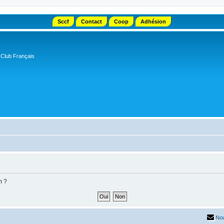
Sccf
Contact
Coop
Adhésion
 Club Français
m ?
Nou