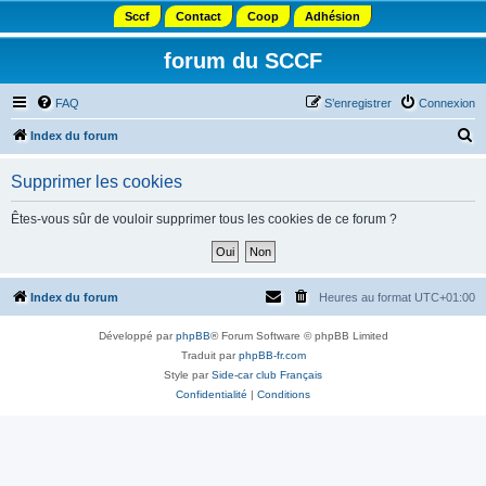
Sccf
Contact
Coop
Adhésion
forum du SCCF
FAQ
S’enregistrer
Connexion
R
Index du forum
e
Supprimer les cookies
c
h
Êtes-vous sûr de vouloir supprimer tous les cookies de ce forum ?
e
r
c
Index du forum
Heures au format
UTC+01:00
h
Développé par
phpBB
® Forum Software © phpBB Limited
e
Traduit par
phpBB-fr.com
r
Style par
Side-car club Français
Confidentialité
|
Conditions